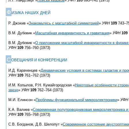
Л.Г. Ландсберг «
Поиски кварков
»
УФН
109
695–741 (1973)
Ф
ИЗИКА НАШИХ ДНЕЙ
Р. Джэкив «
Знакомьтесь с масштабной симметрией
»
УФН
109
743–75
В.М. Дубовик «
Масштабная инвариантность и гравитация
»
УФН
109
В.М. Дубовик «
О приложении масштабной инвариантности в физике
УФН
109
756–760 (1973)
С
ОВЕЩАНИЯ И КОНФЕРЕНЦИИ
И.Д. Караченцев «
Динамические условия в системах галактик и пр
УФН
109
761–762 (1973)
И.М. Копылов, Р.Н. Кумайгородская «
Некоторые особенности строе
звезд
»
УФН
109
762–764 (1973)
М.И. Елинсон «
Проблемы функциональной микроэлектроники
»
УФН
К.А. Валиев «
Современная полупроводниковая микроэлектроника и 
УФН
109
765–768 (1973)
С.В. Богданов, Д.В. Шелопут «
Современное состояние акустооптик