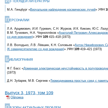
И
З ТЕКУЩЕЙ ЛИТЕРАТУРЫ
М.А. Гинцбург «
Визуальное наблюдение космических лучей
»
УФН
1
П
ЕРСОНАЛИИ
Л.А. Арцимович, И.И. Гуревич, С.Н. Журков, И.К. Кикоин, Ю.С. Лазу
В.М. Тучкевич, Н.А. Черноплёков «
Анатолий Петрович Александров
со дня рождения)
»
УФН
109
415–418 (1973)
Л.В. Володько, Л.В. Лёвшин, К.Н. Соловьев «
Антон Никифорович С
(К семидесятилетию со дня рождения)
»
УФН
109
419–421 (1973)
Б
ИБЛИОГРАФИЯ
Ф.Г. Басс «
Доменная электрическая неустойчивость в полупроводн
(1973)
Д.Н. Зубарев, М.В. Сергеев «
Термодинамика простых сред с памят
Выпуск 3, 1973, том 109
Обложка
О
БЗОРЫ АКТУАЛЬНЫХ ПРОБЛЕМ