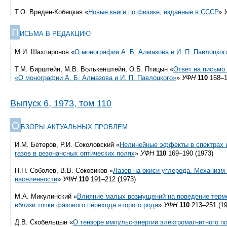
Т.О. Вреден-Кобецкая «
Новые книги по физике, изданные в СССР
»
П
ИСЬМА В РЕДАКЦИЮ
М.И. Шахпаронов «
О монографии А. Б. Алмазова и И. П. Павлоцког
Т.М. Бирштейн, М.В. Волькенштейн, О.Б. Птицын «
Ответ на письмо
«О монографии А. Б. Алмазова и И. П. Павлоцкого»
»
УФН
110
168–1
Выпуск 6, 1973, том 110
О
БЗОРЫ АКТУАЛЬНЫХ ПРОБЛЕМ
И.М. Бетеров, Р.И. Соколовский «
Нелинейные эффекты в спектрах 
газов в резонансных оптических полях
»
УФН
110
169–190 (1973)
Н.Н. Соболев, В.В. Соковиков «
Лазер на окиси углерода. Механизм
населенности
»
УФН
110
191–212 (1973)
М.А. Микулинский «
Влияние малых возмущений на поведение терм
вблизи точки фазового перехода второго рода
»
УФН
110
213–251 (19
Д.В. Скобельцын «
О тензоре импульс-энергии электромагнитного п