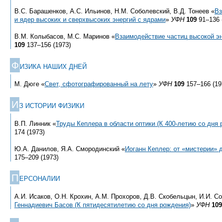
В.С. Барашенков, А.С. Ильинов, Н.М. Соболевский, В.Д. Тонеев «
Вз
и ядер высоких и сверхвысоких энергий с ядрами
»
УФН
109
91–136 
В.М. Колыбасов, М.С. Маринов «
Взаимодействие частиц высокой э
109
137–156 (1973)
Ф
ИЗИКА НАШИХ ДНЕЙ
М. Дюге «
Свет, сфотографированный на лету
»
УФН
109
157–166 (19
И
З ИСТОРИИ ФИЗИКИ
В.П. Линник «
Труды Кеплера в области оптики (К
400-летию
со дня 
174 (1973)
Ю.А. Данилов, Я.А. Смородинский «
Иоганн Кеплер: от «мистерии» 
175–209 (1973)
П
ЕРСОНАЛИИ
А.И. Исаков, О.Н. Крохин, А.М. Прохоров, Д.В. Скобельцын, И.И. С
Геннадиевич Басов (К пятидесятилетию со дня рождения)
»
УФН
109