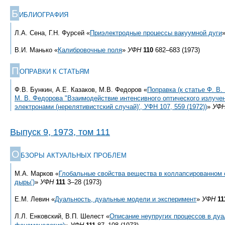
Б
ИБЛИОГРАФИЯ
Л.А. Сена, Г.Н. Фурсей «
Приэлектродные процессы вакуумной дуги
В.И. Манько «
Калибровочные поля
»
УФН
110
682–683 (1973)
П
ОПРАВКИ К СТАТЬЯМ
Ф.В. Бункин, А.Е. Казаков, М.В. Федоров «
Поправка (к статье Ф. В.
М. В. Федорова "Взаимодействие интенсивного оптического излуче
электронами (нерелятивистский случай)’, УФН 107, 559 (1972))
»
УФ
Выпуск 9, 1973, том 111
О
БЗОРЫ АКТУАЛЬНЫХ ПРОБЛЕМ
М.А. Марков «
Глобальные свойства вещества в коллапсированном 
дыры’)
»
УФН
111
3–28 (1973)
Е.М. Левин «
Дуальность, дуальные модели и эксперимент
»
УФН
11
Л.Л. Енковский, В.П. Шелест «
Описание неупругих процессов в дуа