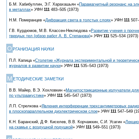
Б.М. Хабибуллин, Э.Г. Харахашьян «
Парамагнитный резонанс на эл
в металлах
»
УФН
111
483–505 (1973)
Н.М. Померанцев «
Дифракция света в толстых слоях
»
УФН
111
507–
Г.В. Курдюмов, М.В. Классен-Неклюдова «
Развитие учения о прочн
твердых тел (обзор работ А. В. Степанова)
»
УФН
111
525–534 (1973)
О
РГАНИЗАЦИЯ НАУКИ
П.Л. Капица «
Столетие «Журнала экспериментальной и теоретическ
журналов в развитии науки
»
УФН
111
535–543 (1973)
М
ЕТОДИЧЕСКИЕ ЗАМЕТКИ
В.В. Майер, В.Э. Хохловкин «
Магнитострикционные излучатели для
по ультраакустике
»
УФН
111
545–547 (1973)
Л.П. Стрелкова «
Явления интерференции трехсантиметровых ради
в плоскопараллельном диэлектрическом слое
»
УФН
111
547–549 (1
К.Н. Баранский, Д.Ф. Киселев, В.В. Корчажкин, С.И. Усагин «
Лекцио
на скамье с воздушной подушкой
»
УФН
111
549–551 (1973)