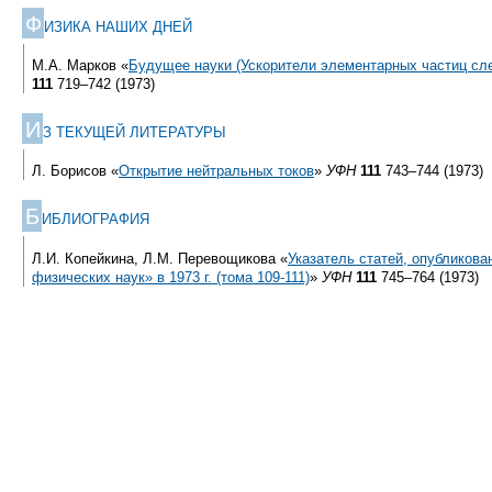
Ф
ИЗИКА НАШИХ ДНЕЙ
М.А. Марков «
Будущее науки (Ускорители элементарных частиц сл
111
719–742 (1973)
И
З ТЕКУЩЕЙ ЛИТЕРАТУРЫ
Л. Борисов «
Открытие нейтральных токов
»
УФН
111
743–744 (1973)
Б
ИБЛИОГРАФИЯ
Л.И. Копейкина, Л.М. Перевощикова «
Указатель статей, опубликова
физических наук» в 1973 г. (тома
109-111)
»
УФН
111
745–764 (1973)