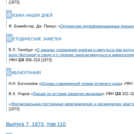
(1973)
Ф
ИЗИКА НАШИХ ДНЕЙ
Ф. Бомейстер, Дж. Пинкус «
Оптические интерференционные покрыт
М
ЕТОДИЧЕСКИЕ ЗАМЕТКИ
В.Л. Гинзбург «
О законах сохранения энергии и импульса при излу
волн (фотонов) в среде и о тензоре энергии-импульса в макроскоп
УФН
110
309–319 (1973)
Б
ИБЛИОГРАФИЯ
Н.Н. Боголюбов «
Основы современной теории атомного ядра
»
УФН
В.А. Угаров «
Лекции по истории развития механики
»
УФН
110
322–32
«
Эпитаксиальные постоянные неорганических и органических крист
(1973)
Выпуск 7, 1973, том 110