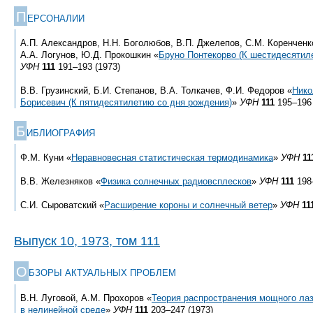
П
ЕРСОНАЛИИ
А.П. Александров, Н.Н. Боголюбов, В.П. Джелепов, С.М. Коренченк
А.А. Логунов, Ю.Д. Прокошкин «
Бруно Понтекорво (К шестидесятил
УФН
111
191–193 (1973)
В.В. Грузинский, Б.И. Степанов, В.А. Толкачев, Ф.И. Федоров «
Нико
Борисевич (К пятидесятилетию со дня рождения)
»
УФН
111
195–196 
Б
ИБЛИОГРАФИЯ
Ф.М. Куни «
Неравновесная статистическая термодинамика
»
УФН
11
В.В. Железняков «
Физика солнечных радиовсплесков
»
УФН
111
198–
С.И. Сыроватский «
Расширение короны и солнечный ветер
»
УФН
11
Выпуск 10, 1973, том 111
О
БЗОРЫ АКТУАЛЬНЫХ ПРОБЛЕМ
В.Н. Луговой, А.М. Прохоров «
Теория распространения мощного лаз
в нелинейной среде
»
УФН
111
203–247 (1973)