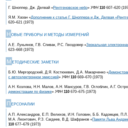
Г. Шноппер, Дж. Делвай «
Рентгеновское небо
»
УФН
110
607–620 (197
Я.М. Хазан «
Дополнение к статье Г. Шноппера и Дж. Делвая «Рентг
620–621 (1973)
Н
ОВЫЕ ПРИБОРЫ И МЕТОДЫ ИЗМЕРЕНИЙ
А.Е. Лукьянов, Г.В. Спивак, Р.С. Гвоздовер «
Зеркальная электронна
623–668 (1973)
М
ЕТОДИЧЕСКИЕ ЗАМЕТКИ
Б.Ю. Миргородский, Д.Я. Костюкевич, Д.А. Макарченко «
Демонстра
с автоэлектроннои эмиссией
»
УФН
110
669–670 (1973)
А.Н. Козлова, Н.Н. Малов, А.Н. Мансуров, Г.В. Оглоблин, А.Г. Остр
демонстрации по физике
»
УФН
110
670–675 (1973)
П
ЕРСОНАЛИИ
А.П. Александров, Е.П. Велихов, И.Н. Головин, Б.Б. Кадомцев, П.Л.
М.А. Леонтович, Р.З. Сагдеев, В.Д. Шафранов «
Памяти Льва Андре
110
677–679 (1973)