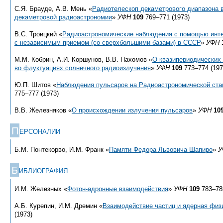
С.Я. Брауде, А.В. Мень «
Радиотелескоп декаметрового диапазона в
декаметровой радиоастрономии
»
УФН
109
769–771 (1973)
В.С. Троицкий «
Радиоастрономические наблюдения с помощью инт
с независимым приемом (со сверхбольшими базами) в СССР
»
УФН
М.М. Кобрин, А.И. Коршунов, В.В. Пахомов «
О квазипериодических
во флуктуациях солнечного радиоизлучения
»
УФН
109
773–774 (197
Ю.П. Шитов «
Наблюдения пульсаров на Радиоастрономической ст
775–777 (1973)
В.В. Железняков «
О происхождении излучения пульсаров
»
УФН
10
П
ЕРСОНАЛИИ
Б.М. Понтекорво, И.М. Франк «
Памяти Федора Львовича Шапиро
»
У
Б
ИБЛИОГРАФИЯ
И.М. Железных «
Фотон-адронные взаимодействия
»
УФН
109
783–785
А.Б. Курепин, И.М. Дремин «
Взаимодействие частиц и ядерная физ
(1973)