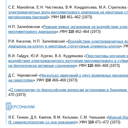
С.Е. Манойлов, Е.Н. Чистякова, В.Ф. Кондратьева, М.А. Стрелкова 
электромагнитных волн миллиметрового диапазона на некоторые с
метаболизма бактерий
»
УФН
110
461–462 (1973)
Н.П. Залюбовская «
Реакции живых организмов на воздействие эле
миллиметрового диапазона
»
УФН
110
462–464 (1973)
Р.И. Киселев, Н.П. Залюбовская «
Воздействие электромагнитных в
диапазона на клетку и некоторые структурные элементы клетки
»
У
В.И. Гайдук, Ю.И. Хургин, В.А. Кудряшова «
Перспективы изучения 
воздействия электромагнитного излучения миллиметрового и субм
на биологически активные соединения
»
УФН
110
466–468 (1973)
Д.С. Чернавский «
Несколько замечаний о двух возможных механиз
на гемоглобин
»
УФН
110
469–469 (1973)
«
О симпозиуме по философским вопросам астрономии в Академии
470 (1973)
П
ЕРСОНАЛИИ
Я.Е. Генкин, Д.К. Каипов, В.М. Кельман, С.М. Чанышев «
Моисей Из
(К семидесятилетию со дня рождения)
»
УФН
110
471–472 (1973)