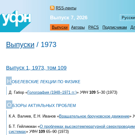
RSS-ленты
Выпуск 7, 2026
Русски
Выпуски
Авторы
PACS
Подписчикам
Дл
Выпуски
/
1973
Выпуск 1, 1973, том 109
Н
ОБЕЛЕВСКИЕ ЛЕКЦИИ ПО ФИЗИКЕ
Д. Габор «
Голография
(1948–1971 гг.)
»
УФН
109
5–30 (1973)
О
БЗОРЫ АКТУАЛЬНЫХ ПРОБЛЕМ
К.А. Валиев, Е.Н. Иванов «
Вращательное броуновское движение
»
Б.Т. Гейликман «
О проблемах высокотемпературной сверхпроводим
системах
»
УФН
109
65–90 (1973)