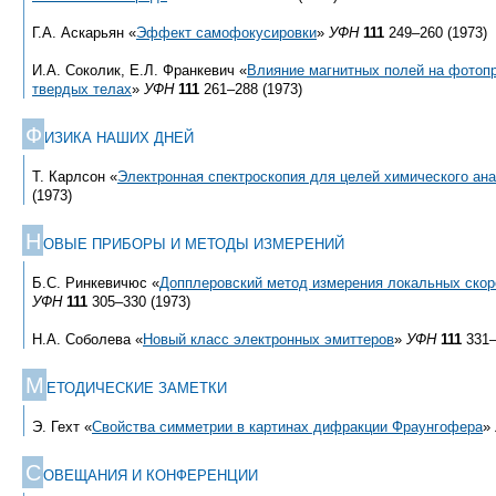
Г.А. Аскарьян «
Эффект самофокусировки
»
УФН
111
249–260 (1973)
И.А. Соколик, Е.Л. Франкевич «
Влияние магнитных полей на фотопр
твердых телах
»
УФН
111
261–288 (1973)
Ф
ИЗИКА НАШИХ ДНЕЙ
Т. Карлсон «
Электронная спектроскопия для целей химического ан
(1973)
Н
ОВЫЕ ПРИБОРЫ И МЕТОДЫ ИЗМЕРЕНИЙ
Б.С. Ринкевичюс «
Допплеровский метод измерения локальных ско
УФН
111
305–330 (1973)
Н.А. Соболева «
Новый класс электронных эмиттеров
»
УФН
111
331–
М
ЕТОДИЧЕСКИЕ ЗАМЕТКИ
Э. Гехт «
Свойства симметрии в картинах дифракции Фраунгофера
»
С
ОВЕЩАНИЯ И КОНФЕРЕНЦИИ