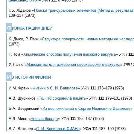
феноменология)
»
УФН
111
87–108 (1973)
Г.Б. Жданов «
Поиски трансурановых элементов (Методы, результат
109–137 (1973)
Ф
ИЗИКА НАШИХ ДНЕЙ
К. Дьюк, Р. Парк «
Структура поверхности: новые методы ее исслед
(1973)
Т. Том «
Химические способы получения высокого вакуума
»
УФН
111
У. Ланге «
Манометры для измерения сверхвысокого вакуума
»
УФН
И
З ИСТОРИИ ФИЗИКИ
И.М. Франк «
Физики о С. И. Вавилове
»
УФН
111
173–179 (1973)
А.В. Шубников «
То, что сохранила память
»
УФН
111
179–181 (1973)
Б.А. Введенский «
Из воспоминаний о Сергее Ивановиче Вавилове
»
А.Л. Минц «
Ночная беседа
»
УФН
111
185–187 (1973)
В.И. Векслер «
С. И. Вавилов в ФИАНе
»
УФН
111
187–190 (1973)