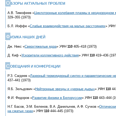
О
БЗОРЫ АКТУАЛЬНЫХ ПРОБЛЕМ
А.В. Тимофеев «
Циклотронные колебания плазмы в неоднородном 
329–355 (1973)
Б.Л. Иоффе «
Слабые взаимодействия на малых расстояниях
»
УФН
Ф
ИЗИКА НАШИХ ДНЕЙ
Дж. Никс «
Сверхтяжелые ядра
»
УФН
110
405–418 (1973)
Д. Киф «
Ускорители коллективного действия
»
УФН
110
419–436 (197
С
ОВЕЩАНИЯ И КОНФЕРЕНЦИИ
Р.З. Сагдеев «
Лазерный термоядерный синтез и параметрические н
437–441 (1973)
Я.Б. Зельдович «
Нейтронные звезды и «черные дыры»
»
УФН
110
441
Ф.И. Федоров «
Развитие физики в Белоруссии
»
УФН
110
443–444 (1
Н.Г. Басов, Э.М. Беленов, В.А. Данилычев, А.Ф. Сучков «
Оптически
на сжатых газах
»
УФН
110
444–445 (1973)