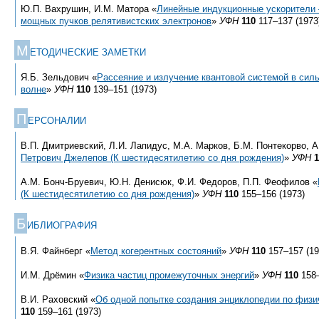
Ю.П. Вахрушин, И.М. Матора «
Линейные индукционные ускорители
мощных пучков релятивистских электронов
»
УФН
110
117–137 (1973
М
ЕТОДИЧЕСКИЕ ЗАМЕТКИ
Я.Б. Зельдович «
Рассеяние и излучение квантовой системой в сил
волне
»
УФН
110
139–151 (1973)
П
ЕРСОНАЛИИ
В.П. Дмитриевский, Л.И. Лапидус, М.А. Марков, Б.М. Понтекорво, А
Петрович Джелепов (К шестидесятилетию со дня рождения)
»
УФН
1
А.М. Бонч-Бруевич, Ю.Н. Денисюк, Ф.И. Федоров, П.П. Феофилов «
(К шестидесятилетию со дня рождения)
»
УФН
110
155–156 (1973)
Б
ИБЛИОГРАФИЯ
В.Я. Файнберг «
Метод когерентных состояний
»
УФН
110
157–157 (19
И.М. Дрёмин «
Физика частиц промежуточных энергий
»
УФН
110
158–
В.И. Раховский «
Об одной попытке создания энциклопедии по физи
110
159–161 (1973)