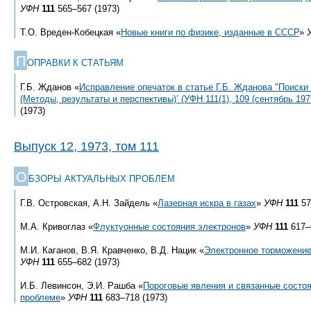
УФН
111
565–567 (1973)
Т.О. Вреден-Кобецкая «
Новые книги по физике, изданные в СССР
»
П
ОПРАВКИ К СТАТЬЯМ
Г.Б. Жданов «
Исправление опечаток в статье Г.Б. Жданова "Поиск
(Методы, результаты и перспективы)’ (УФН 111(1), 109 (сентябрь 1973
(1973)
Выпуск 12, 1973, том 111
О
БЗОРЫ АКТУАЛЬНЫХ ПРОБЛЕМ
Г.В. Островская, А.Н. Зайдель «
Лазерная искра в газах
»
УФН
111
57
М.А. Кривоглаз «
Флуктуонные состояния электронов
»
УФН
111
617–
М.И. Каганов, В.Я. Кравченко, В.Д. Нацик «
Электронное торможение
УФН
111
655–682 (1973)
И.Б. Левинсон, Э.И. Рашба «
Пороговые явления и связанные состо
проблеме
»
УФН
111
683–718 (1973)