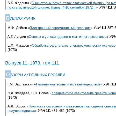
В.К. Федянин «
О некоторых результатах статической физики (по м
по статистической физике, Львов,
4-10
сентября 1972 г.)
»
УФН
111
38
Б
ИБЛИОГРАФИЯ
М.Ф. Дейген «
Электронный парамагнитный резонанс
»
УФН
111
387–3
А.Г. Лундин «
Основы и успехи ядерного магнитного резонанса
»
УФ
Е.Ф. Макаров «
Обработка результатов спектроскопических исследо
(1973)
Выпуск 11, 1973, том 111
О
БЗОРЫ АКТУАЛЬНЫХ ПРОБЛЕМ
Г.М. Заславский «
Нелинейные волны и их взаимодействие
»
УФН
11
Л.Д. Фаддеев, В.Н. Попов «
Ковариантное квантование гравитационн
(1973)
А.Л. Эфрос «
Плотность состояний и межзонное поглощение света 
полупроводниках
»
УФН
111
451–482 (1973)