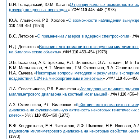
В.И. Гольданский, Ю.М. Каган «
О принципиальных возможностях ос
(газера) на ядерных переходах
»
УФН
110
445–448 (1973)
Ю.А. Ильинский, Р.В. Хохлов «
О возможности наблюдения вынужде
110
449–451 (1973)
В.С. Летохов «
О применении лазеров в ядерной спектроскопии
»
УФ
Н.Д. Девятков «
Влияние электромагнитного излучения миллиметров
на биологические объекты
»
УФН
110
453–454 (1973)
Э.Б. Базанова, А.К. Брюхова, Р.Л. Виленская, Э.А. Гельвич, М.Б. Го
В.М. Мельникова, Н.П. Микаэлян, Г.М. Охохонина, Л.А. Севастьяно
Н.А. Сычева «
Некоторые вопросы методики и результаты эксперим
воздействия СВЧ на микроорганизмы и животных
»
УФН
110
455–456 
Л.А. Севастьянова, Р.Л. Виленская «
Исследование влияния радиов
миллиметрового диапазона на костный мозг мышей
»
УФН
110
456–45
А.З. Смолянская, Р.Л. Виленская «
Действие электромагнитного из
диапазона на функциональную активность некоторых генетических
клеток
»
УФН
110
458–460 (1973)
В.Ф. Кондратьева, Е.Н. Чистякова, И.Ф. Шмакова, Н.Б. Иванова, А.
радиоволн миллиметрового диапазона на некоторые свойства бакте
(1973)