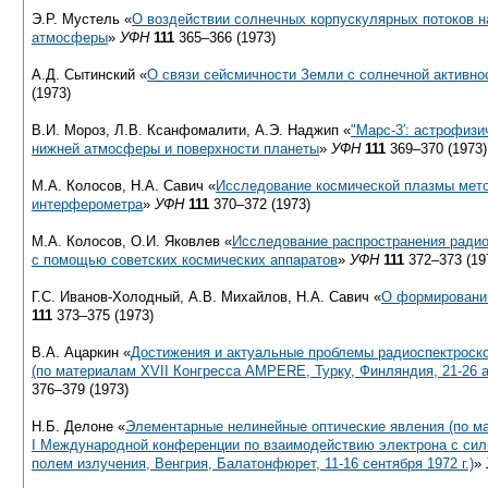
Э.Р. Мустель «
О воздействии солнечных корпускулярных потоков н
атмосферы
»
УФН
111
365–366 (1973)
А.Д. Сытинский «
О связи сейсмичности Земли с солнечной активно
(1973)
В.И. Мороз, Л.В. Ксанфомалити, А.Э. Наджип «
"Марс-3′: астрофиз
нижней атмосферы и поверхности планеты
»
УФН
111
369–370 (1973)
М.А. Колосов, Н.А. Савич «
Исследование космической плазмы мет
интерферометра
»
УФН
111
370–372 (1973)
М.А. Колосов, О.И. Яковлев «
Исследование распространения радио
с помощью советских космических аппаратов
»
УФН
111
372–373 (19
Г.С. Иванов-Холодный, А.В. Михайлов, Н.А. Савич «
О формировани
111
373–375 (1973)
В.А. Ацаркин «
Достижения и актуальные проблемы радиоспектроско
(по материалам XVII Конгресса AMPERE, Турку, Финляндия,
21-26
а
376–379 (1973)
Н.Б. Делоне «
Элементарные нелинейные оптические явления (по м
I Международной конференции по взаимодействию электрона с си
полем излучения, Венгрия, Балатонфюрет,
11-16
сентября 1972 г.)
»