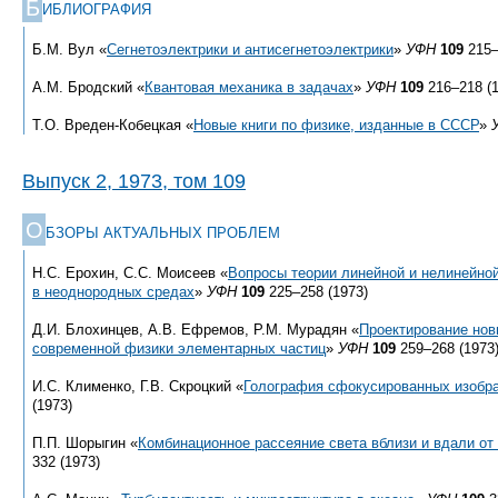
Б
ИБЛИОГРАФИЯ
Б.М. Вул «
Сегнетоэлектрики и антисегнетоэлектрики
»
УФН
109
215–
А.М. Бродский «
Квантовая механика в задачах
»
УФН
109
216–218 (1
Т.О. Вреден-Кобецкая «
Новые книги по физике, изданные в СССР
»
Выпуск 2, 1973, том 109
О
БЗОРЫ АКТУАЛЬНЫХ ПРОБЛЕМ
Н.С. Ерохин, С.С. Моисеев «
Вопросы теории линейной и нелинейно
в неоднородных средах
»
УФН
109
225–258 (1973)
Д.И. Блохинцев, А.В. Ефремов, Р.М. Мурадян «
Проектирование нов
современной физики элементарных частиц
»
УФН
109
259–268 (1973
И.С. Клименко, Г.В. Скроцкий «
Голография сфокусированных изобр
(1973)
П.П. Шорыгин «
Комбинационное рассеяние света вблизи и вдали от
332 (1973)