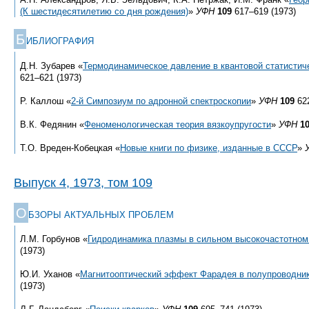
(К шестидесятилетию со дня рождения)
»
УФН
109
617–619 (1973)
Б
ИБЛИОГРАФИЯ
Д.Н. Зубарев «
Термодинамическое давление в квантовой статистич
621–621 (1973)
Р. Каллош «
2-й
Симпозиум по адронной спектроскопии
»
УФН
109
622
В.К. Федянин «
Феноменологическая теория вязкоупругости
»
УФН
1
Т.О. Вреден-Кобецкая «
Новые книги по физике, изданные в СССР
»
Выпуск 4, 1973, том 109
О
БЗОРЫ АКТУАЛЬНЫХ ПРОБЛЕМ
Л.М. Горбунов «
Гидродинамика плазмы в сильном высокочастотном
(1973)
Ю.И. Уханов «
Магнитооптический эффект Фарадея в полупроводни
(1973)