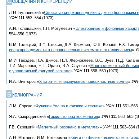
С
ОВЕЩАНИЯ И КОНФЕРЕНЦИИ
Л.Н. Булаевский «
Слоистые сверхпроводники с джозефсоновским 
УФН
111
553–554 (1973)
А.И. Головашкин, Г.П. Мотулевич «
Электронные и фононные характ
554–556 (1973)
В.М. Галицкий, В.Ф. Елесин, Д.А. Киржниц, Ю.В. Копаев, Р.Х. Тимер
сверхпроводимости в неравновесных системах с отталкиванием
»
У
М.И. Гвоздев, Н.А. Димов, Н.Л. Жерноклеев, В.С. Зуев, П.Д. Калаче
Т.И. Марченко, Е.П. Орлов, В.А. Сауткин «
Многоэлементный большо
с управляемой фигурой зеркала
»
УФН
111
558–560 (1973)
И.А. Викторов «
Ультра- и гиперзвуковые поверхностные волны
»
УФ
Б
ИБЛИОГРАФИЯ
Л.М. Сороко «
Функции Уолша в физике и технике
»
УФН
111
561–563 
Я.А. Смородинский «
Гамильтонова космология
»
УФН
111
563–563 (1
Г.В. Скроцкий «
Магнитный резонанс в металлах
»
УФН
111
563–564 (
А.Н. Матвеев, И.М. Беккерман «
Книги по физике, выпускаемые изда