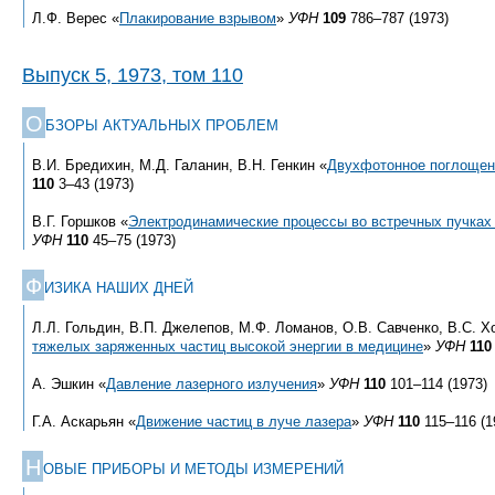
Л.Ф. Верес «
Плакирование взрывом
»
УФН
109
786–787 (1973)
Выпуск 5, 1973, том 110
О
БЗОРЫ АКТУАЛЬНЫХ ПРОБЛЕМ
В.И. Бредихин, М.Д. Галанин, В.Н. Генкин «
Двухфотонное поглощени
110
3–43 (1973)
В.Г. Горшков «
Электродинамические процессы во встречных пучках 
УФН
110
45–75 (1973)
Ф
ИЗИКА НАШИХ ДНЕЙ
Л.Л. Гольдин, В.П. Джелепов, М.Ф. Ломанов, О.В. Савченко, В.С. Х
тяжелых заряженных частиц высокой энергии в медицине
»
УФН
110
А. Эшкин «
Давление лазерного излучения
»
УФН
110
101–114 (1973)
Г.А. Аскарьян «
Движение частиц в луче лазера
»
УФН
110
115–116 (1
Н
ОВЫЕ ПРИБОРЫ И МЕТОДЫ ИЗМЕРЕНИЙ