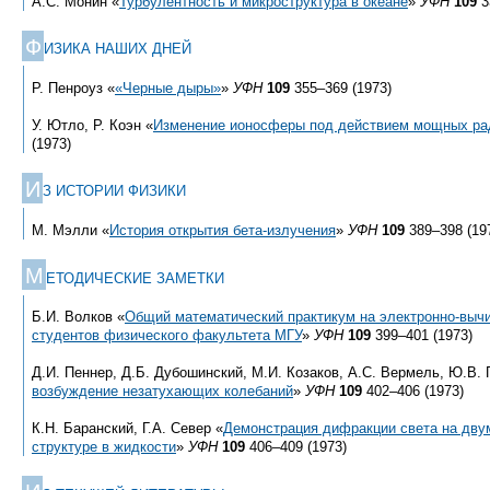
А.С. Монин «
Турбулентность и микроструктура в океане
»
УФН
109
3
Ф
ИЗИКА НАШИХ ДНЕЙ
Р. Пенроуз «
«Черные дыры»
»
УФН
109
355–369 (1973)
У. Ютло, Р. Коэн «
Изменение ионосферы под действием мощных ра
(1973)
И
З ИСТОРИИ ФИЗИКИ
М. Мэлли «
История открытия бета-излучения
»
УФН
109
389–398 (19
М
ЕТОДИЧЕСКИЕ ЗАМЕТКИ
Б.И. Волков «
Общий математический практикум на электронно-выч
студентов физического факультета МГУ
»
УФН
109
399–401 (1973)
Д.И. Пеннер, Д.Б. Дубошинский, М.И. Козаков, А.С. Вермель, Ю.В. 
возбуждение незатухающих колебаний
»
УФН
109
402–406 (1973)
К.Н. Баранский, Г.А. Север «
Демонстрация дифракции света на дву
структуре в жидкости
»
УФН
109
406–409 (1973)