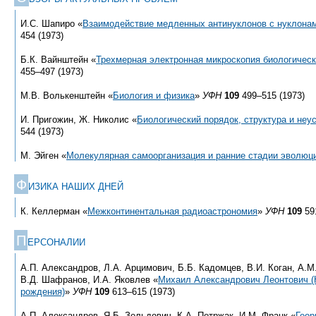
И.С. Шапиро «
Взаимодействие медленных антинуклонов с нуклона
454 (1973)
Б.К. Вайнштейн «
Трехмерная электронная микроскопия биологичес
455–497 (1973)
М.В. Волькенштейн «
Биология и физика
»
УФН
109
499–515 (1973)
И. Пригожин, Ж. Николис «
Биологический порядок, структура и неу
544 (1973)
М. Эйген «
Молекулярная самоорганизация и ранние стадии эволюц
Ф
ИЗИКА НАШИХ ДНЕЙ
К. Келлерман «
Межконтинентальная радиоастрономия
»
УФН
109
591
П
ЕРСОНАЛИИ
А.П. Александров, Л.А. Арцимович, Б.Б. Кадомцев, В.И. Коган, А.М
В.Д. Шафранов, И.А. Яковлев «
Михаил Александрович Леонтович (
рождения)
»
УФН
109
613–615 (1973)
А.П. Александров, Я.Б. Зельдович, К.А. Петржак, И.М. Франк «
Геор