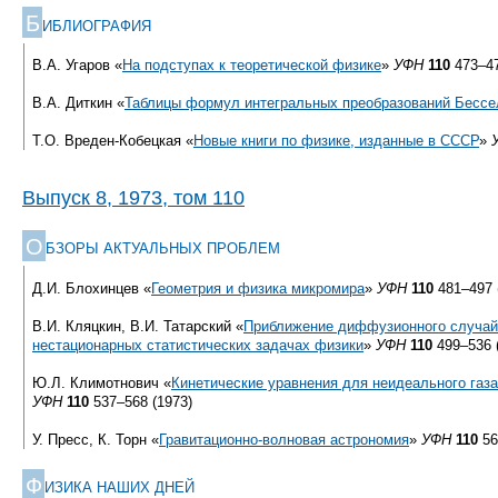
Б
ИБЛИОГРАФИЯ
В.А. Угаров «
На подступах к теоретической физике
»
УФН
110
473–47
В.А. Диткин «
Таблицы формул интегральных преобразований Бессе
Т.О. Вреден-Кобецкая «
Новые книги по физике, изданные в СССР
»
Выпуск 8, 1973, том 110
О
БЗОРЫ АКТУАЛЬНЫХ ПРОБЛЕМ
Д.И. Блохинцев «
Геометрия и физика микромира
»
УФН
110
481–497 
В.И. Кляцкин, В.И. Татарский «
Приближение диффузионного случайн
нестационарных статистических задачах физики
»
УФН
110
499–536 
Ю.Л. Климотнович «
Кинетические уравнения для неидеального газ
УФН
110
537–568 (1973)
У. Пресс, К. Торн «
Гравитационно-волновая астрономия
»
УФН
110
56
Ф
ИЗИКА НАШИХ ДНЕЙ