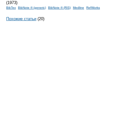
(1973)
BibTex
BibNote ® (generic)
BibNote ® (RIS)
Medline
RefWorks
Похожие статьи
(20)