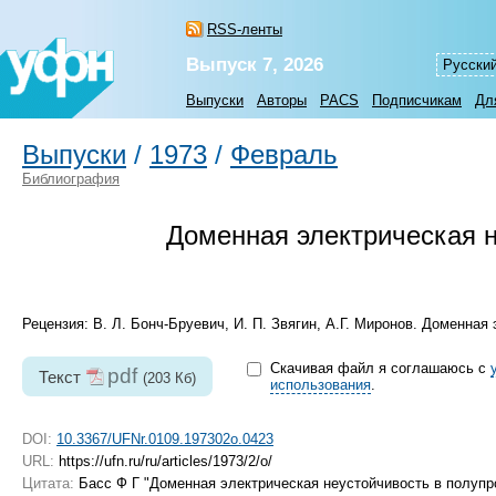
RSS-ленты
Выпуск 7, 2026
Русски
Выпуски
Авторы
PACS
Подписчикам
Дл
Выпуски
/
1973
/
Февраль
Библиография
Доменная электрическая н
Рецензия: В. Л. Бонч-Бруевич, И. П. Звягин, А.Г. Миронов. Доменная
Скачивая файл я соглашаюсь с
pdf
Текст
(203 Кб)
использования
.
DOI:
10.3367/UFNr.0109.197302o.0423
URL:
https://ufn.ru/ru/articles/1973/2/o/
Цитата:
Басс Ф Г "Доменная электрическая неустойчивость в полуп