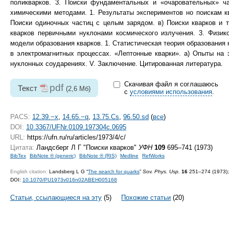
поликварков. 3. Поиски фундаментальных и «очаровательных» ча
химическими методами. 1. Результаты экспериментов но поискам к
Поиски одиночных частиц с целым зарядом. в) Поиски кварков и 
кварков первичными нуклонами космического излучения. 3. Физико
модели образования кварков. 1. Статистическая теория образования 
в электромагнитных процессах. «Лептонные кварки». а) Опыты на 
нуклонных соударениях. V. Заключение. Цитированная литература.
Скачивая файл я соглашаюсь
pdf
Текст
(2,6 Мб)
с
условиями использования
.
PACS:
12.39.−x
,
14.65.−q
,
13.75.Cs
,
96.50.sd
(
все
)
DOI:
10.3367/UFNr.0109.197304c.0695
URL:
https://ufn.ru/ru/articles/1973/4/c/
Цитата:
Ландсберг Л Г "Поиски кварков"
УФН
109
695–741 (1973)
BibTex
BibNote ® (generic)
BibNote ® (RIS)
Medline
RefWorks
English citation:
Landsberg L G “
The search for quarks
”
Sov. Phys. Usp.
16
251–274 (1973);
DOI:
10.1070/PU1973v016n02ABEH005168
Статьи, ссылающиеся на эту
(5)
Похожие статьи
(20)