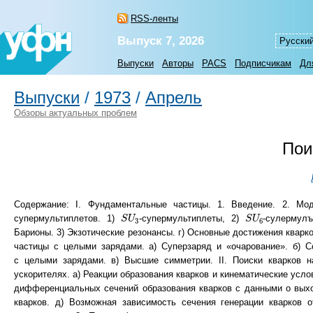
RSS-ленты
Выпуск 7, 2026
Русски
Выпуски
Авторы
PACS
Подписчикам
Дл
Выпуски
/
1973
/
Апрель
Обзоры актуальных проблем
Пои
Содержание: I. Фундаментальные частицы. 1. Введение. 2. Мод
S
U
3
S
U
6
супермультиплетов. 1)
-супермультиплеты, 2)
-сулермул
S
U
S
U
3
6
Барионы. 3) Экзотические резонансы. г) Основные достижения кварк
частицы с целыми зарядами. а) Суперзаряд и «очарование». б) 
с целыми зарядами. в) Высшие симметрии. II. Поиски кварков н
ускорителях. а) Реакции образования кварков и кинематические усло
дифференциальных сечений образования кварков с данными о выхо
кварков. д) Возможная зависимость сечения генерации кварков 