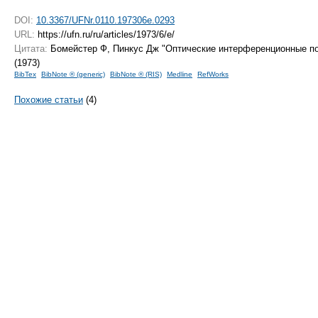
DOI:
10.3367/UFNr.0110.197306e.0293
URL:
https://ufn.ru/ru/articles/1973/6/e/
Цитата:
Бомейстер Ф, Пинкус Дж "Оптические интерференционные п
(1973)
BibTex
BibNote ® (generic)
BibNote ® (RIS)
Medline
RefWorks
Похожие статьи
(4)