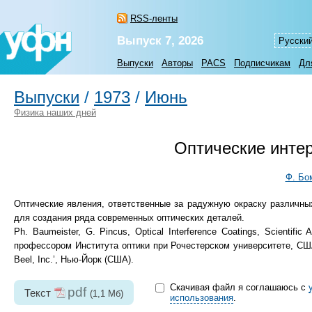
RSS-ленты
Выпуск 7, 2026
Русски
Выпуски
Авторы
PACS
Подписчикам
Дл
Выпуски
/
1973
/
Июнь
Физика наших дней
Оптические инте
Ф. Бо
Оптические явления, ответственные за радужную окраску различны
для создания ряда современных оптических деталей.
Ph. Baumeister, G. Pincus, Optical Interference Coatings, Scientif
профессором Института оптики при Рочестерском университете, С
Beel, Inc.’, Нью-Йорк (США).
Скачивая файл я соглашаюсь с
pdf
Текст
(1,1 Мб)
использования
.