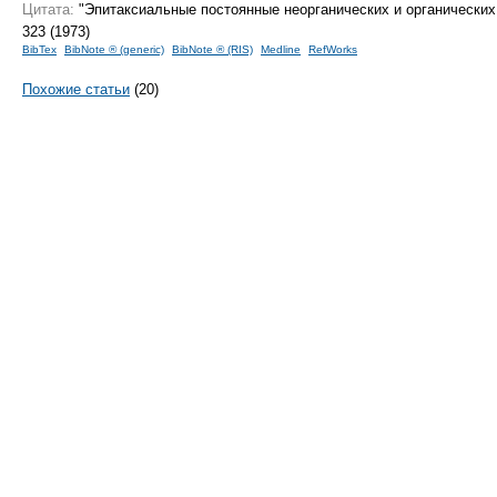
Цитата:
"Эпитаксиальные постоянные неорганических и органически
323 (1973)
BibTex
BibNote ® (generic)
BibNote ® (RIS)
Medline
RefWorks
Похожие статьи
(20)