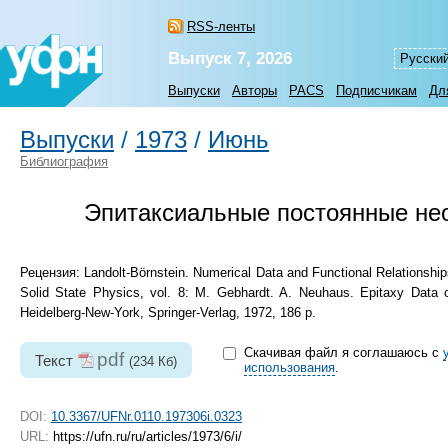
RSS-ленты
Выпуск 7, 2026
Русски
Выпуски
Авторы
PACS
Подписчикам
Дл
Выпуски
/
1973
/
Июнь
Библиография
Эпитаксиальные постоянные нео
Рецензия: Landolt-Börnstein. Numerical Data and Functional Relationships
Solid State Physics, vol. 8: M. Gebhardt. A. Neuhaus. Epitaxy Data o
Heidelberg-New-York, Springer-Verlag, 1972, 186 p.
Скачивая файл я соглашаюсь с
pdf
Текст
(234 Кб)
использования
.
DOI:
10.3367/UFNr.0110.197306i.0323
URL:
https://ufn.ru/ru/articles/1973/6/i/