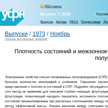
RSS-ленты
Выпуск 7, 2026
Русски
Выпуски
Авторы
PACS
Подписчикам
Дл
Выпуски
/
1973
/
Ноябрь
Обзоры актуальных проблем
Плотность состояний и межзонное
полу
Электронные свойства сильно легированных полупроводников (СЛП)
большое количество монографий и учебников. Серьезное изуче
представления о плотности состояний в СЛП. Подробно обсуждается 
этот метод не применим для описания глубоко лежащих флуктуаци
флуктуации, позволяющий находить показатель экспоненты плотно
состояний проанализирована при различных соотношениях между па
метод эффективной массы. Указано различие между спектрами ос