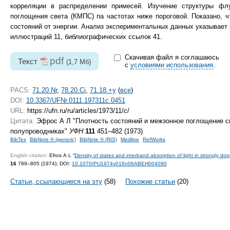
корреляции в распределении примесей. Изучение структуры фл
поглощения света (КМПС) па частотах ниже пороговой. Показано, 
состояний от энергии. Анализ экспериментальных данных указывает
иллюстраций 11, библиографических ссылок 41.
Скачивая файл я соглашаюсь
pdf
Текст
(1,7 Мб)
с
условиями использования
.
PACS:
71.20.Nr
,
78.20.Ci
,
71.18.+y
(
все
)
DOI:
10.3367/UFNr.0111.197311c.0451
URL:
https://ufn.ru/ru/articles/1973/11/c/
Цитата:
Эфрос А Л "Плотность состояний и межзонное поглощение с
полупроводниках"
УФН
111
451–482 (1973)
BibTex
BibNote ® (generic)
BibNote ® (RIS)
Medline
RefWorks
English citation:
Efros A L “
Density of states and interband absorption of light in strongly d
16
789–805 (1974);
DOI:
10.1070/PU1974v016n06ABEH004090
Статьи, ссылающиеся на эту
(58)
Похожие статьи
(20)