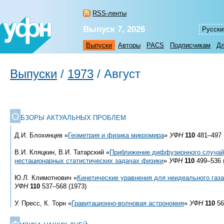
RSS-ленты
Выпуск 7, 2026
Русски
Выпуски
Авторы
PACS
Подписчикам
Дл
Выпуски
/
1973
/
Август
О
БЗОРЫ АКТУАЛЬНЫХ ПРОБЛЕМ
Д.И. Блохинцев «
Геометрия и физика микромира
»
УФН
110
481–497 
В.И. Кляцкин, В.И. Татарский «
Приближение диффузионного случайн
нестационарных статистических задачах физики
»
УФН
110
499–536 
Ю.Л. Климотнович «
Кинетические уравнения для неидеального газ
УФН
110
537–568 (1973)
У. Пресс, К. Торн «
Гравитационно-волновая астрономия
»
УФН
110
56
Ф