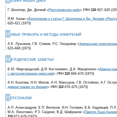
ИЗИКА НАШИХ ДНЕЙ
Г. Шноппер, Дж. Делвай «
Рентгеновское небо
»
УФН
110
607–620 (197
Я.М. Хазан «
Дополнение к статье Г. Шноппера и Дж. Делвая «Рентг
620–621 (1973)
Н
ОВЫЕ ПРИБОРЫ И МЕТОДЫ ИЗМЕРЕНИЙ
А.Е. Лукьянов, Г.В. Спивак, Р.С. Гвоздовер «
Зеркальная электронна
623–668 (1973)
М
ЕТОДИЧЕСКИЕ ЗАМЕТКИ
Б.Ю. Миргородский, Д.Я. Костюкевич, Д.А. Макарченко «
Демонстра
с автоэлектроннои эмиссией
»
УФН
110
669–670 (1973)
А.Н. Козлова, Н.Н. Малов, А.Н. Мансуров, Г.В. Оглоблин, А.Г. Остр
демонстрации по физике
»
УФН
110
670–675 (1973)
П
ЕРСОНАЛИИ
А.П. Александров, Е.П. Велихов, И.Н. Головин, Б.Б. Кадомцев, П.Л.
М.А. Леонтович, Р.З. Сагдеев, В.Д. Шафранов «
Памяти Льва Андре
110
677–679 (1973)