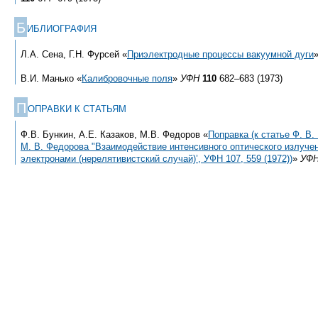
Б
ИБЛИОГРАФИЯ
Л.А. Сена, Г.Н. Фурсей «
Приэлектродные процессы вакуумной дуги
В.И. Манько «
Калибровочные поля
»
УФН
110
682–683 (1973)
П
ОПРАВКИ К СТАТЬЯМ
Ф.В. Бункин, А.Е. Казаков, М.В. Федоров «
Поправка (к статье Ф. В.
М. В. Федорова "Взаимодействие интенсивного оптического излуче
электронами (нерелятивистский случай)’, УФН 107, 559 (1972))
»
УФ