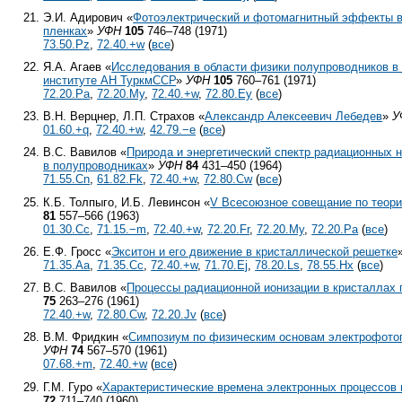
Э.И. Адирович «
Фотоэлектрический и фотомагнитный эффекты 
пленках
»
УФН
105
746–748 (1971)
73.50.Pz
,
72.40.+w
(
все
)
Я.А. Агаев «
Исследования в области физики полупроводников в
институте АН ТуркмССР
»
УФН
105
760–761 (1971)
72.20.Pa
,
72.20.My
,
72.40.+w
,
72.80.Ey
(
все
)
В.Н. Верцнер, Л.П. Страхов «
Александр Алексеевич Лебедев
»
У
01.60.+q
,
72.40.+w
,
42.79.−e
(
все
)
В.С. Вавилов «
Природа и энергетический спектр радиационных 
в полупроводниках
»
УФН
84
431–450 (1964)
71.55.Cn
,
61.82.Fk
,
72.40.+w
,
72.80.Cw
(
все
)
К.Б. Толпыго, И.Б. Левинсон «
V Всесоюзное совещание по теори
81
557–566 (1963)
01.30.Cc
,
71.15.−m
,
72.40.+w
,
72.20.Fr
,
72.20.My
,
72.20.Pa
(
все
)
Е.Ф. Гросс «
Экситон и его движение в кристаллической решетке
71.35.Aa
,
71.35.Cc
,
72.40.+w
,
71.70.Ej
,
78.20.Ls
,
78.55.Hx
(
все
)
В.С. Вавилов «
Процессы радиационной ионизации в кристаллах 
75
263–276 (1961)
72.40.+w
,
72.80.Cw
,
72.20.Jv
(
все
)
В.М. Фридкин «
Симпозиум по физическим основам электрофото
УФН
74
567–570 (1961)
07.68.+m
,
72.40.+w
(
все
)
Г.М. Гуро «
Характеристические времена электронных процессов 
72
711–740 (1960)