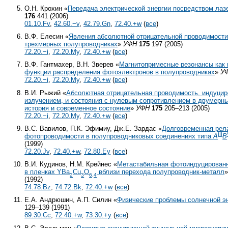
О.Н. Крохин «
Передача электрической энергии посредством лаз
176
441 (2006)
01.10.Fv
,
42.60.−v
,
42.79.Gn
,
72.40.+w
(
все
)
В.Ф. Елесин «
Явления абсолютной отрицательной проводимости
трехмерных полупроводниках
»
УФН
175
197 (2005)
72.20.−i
,
72.20.My
,
72.40.+w
(
все
)
В.Ф. Гантмахер, В.Н. Зверев «
Магнитопримесные резонансы как 
функции распределения фотоэлектронов в полупроводниках
»
У
72.20.−i
,
72.20.My
,
72.40.+w
(
все
)
В.И. Рыжий «
Абсолютная отрицательная проводимость, индуци
излучением, и состояния с нулевым сопротивлением в двумерн
история и современное состояние
»
УФН
175
205–213 (2005)
72.20.−i
,
72.20.My
,
72.40.+w
(
все
)
В.С. Вавилов, П.К. Эфимиу, Дж.Е. Зардас «
Долговременная рел
III
фотопроводимости в полупроводниковых соединениях типа
А
В
(1999)
72.20.Jv
,
72.40.+w
,
72.80.Ey
(
все
)
В.И. Кудинов, Н.М. Крейнес «
Метастабильная фотоиндуцирован
в пленках YBa
Cu
O
вблизи перехода полупроводник-металл
2
3
6,4
(1992)
74.78.Bz
,
74.72.Bk
,
72.40.+w
(
все
)
Е.А. Андрюшин, А.П. Силин «
Физические проблемы солнечной э
129–139 (1991)
89.30.Cc
,
72.40.+w
,
73.30.+y
(
все
)