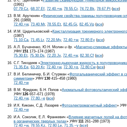
В.С. Эдельман «
Развитие сканирующей туннельной микроскопи
(1991)
07.79.Cz
,
68.37.Ef
,
72.40.+w
,
78.55.Cr
,
74.72.Bk
,
78.67.Pt
(
все
)
В.М. Арутюнян «
Физические свойства границы полупроводник-э
291 (1989)
72.40.+w
,
73.40.Mr
,
78.55.Et
,
82.45.Gj
,
82.45.Vp
(
все
)
И.М. Цидильковский «
Кристаллизация трехмерного электронного
(1987)
71.10.Ca
,
71.45.Lr
,
72.20.My
,
72.40.+w
,
72.80.Ey
(
все
)
А.Л. Бучаченко, Ю.Н. Молин
и др.
«
Магнитно-спиновые эффекты 
УФН
151
173–174 (1987)
75.30.Et
,
75.30.Ds
,
72.20.Jv
,
72.40.+w
,
82.30.Cf
(
все
)
С.Г. Тиходеев «
Электронно-дырочная жидкость в полупроводник
71.35.Ee
,
63.20.Kr
,
72.40.+w
,
72.30.+q
,
72.80.Cw
(
все
)
В.И. Белиничер, Б.И. Стурман «
Фотогальванический эффект в с
симметрии
»
УФН
130
415–458 (1980)
72.40.+w
В.М. Фридкин, Б.Н. Попов «
Аномальный фотовольтаический эффе
УФН
126
657–671 (1978)
72.40.+w
,
77.80.−e
(
все
)
И.К. Кикоин, С.Д. Лазарев «
Фотоэлектромагнитный эффект
»
УФ
72.40.+w
И.А. Соколик, Е.Л. Франкевич «
Влияние магнитных полей на фо
в органических твердых телах
»
УФН
111
261–288 (1973)
72.40.+w
,
78.55.Kz
,
72.80.Le
,
71.35.−y
(
все
)