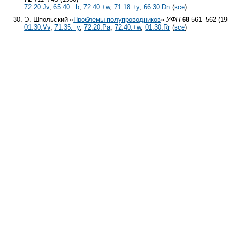
72.20.Jv
,
65.40.−b
,
72.40.+w
,
71.18.+y
,
66.30.Dn
(
все
)
Э. Шпольский «
Проблемы полупроводников
»
УФН
68
561–562 (19
01.30.Vv
,
71.35.−y
,
72.20.Pa
,
72.40.+w
,
01.30.Rr
(
все
)