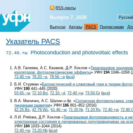
RSS-ленты
Выпуск 7, 2026
Русски
Выпуски
Авторы
PACS
Подписчикам
Дл
Указатель PACS
Photoconduction and photovoltaic effects
72.40.+w
А.В. Галеева, А.С. Казаков, Д.Р. Хохлов «
Терагерцовое зондиров
изоляторов: фотоэлектрические эффекты
»
УФН
194
1046–1058 (
72.40.+w
,
78.20.−e
,
78.56.−a
(
все
)
Б.И. Стурман «
Баллистический и сдвиговый токи в теории фото
УФН
190
441–445 (2020)
03.65.−w
,
72.10.Bg
,
72.10.−d
,
72.40.+w
,
73.50.Gr
(
все
)
В.А. Миличко, А.С. Шалин
и др.
«
Солнечная фотовольтаика: сов
тенденции развития
»
УФН
186
801–852 (2016)
42.25.Bs
,
42.79.Wc
,
61.46.−w
,
71.20.Nr
,
71.20.Rv
,
72.40.+w
,
72.80.
Л.И. Рябова, Д.Р. Хохлов «
Терагерцовая фотопроводимость и н
электронные состояния в легированных полупроводниках на осн
УФН
184
1033–1044 (2014)
72.40.+w
,
73.20.Hb
(
все
)