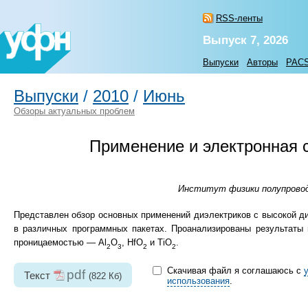
RSS-ленты
Выпуск 7, 2026
Выпуски
Авторы
PAC
Выпуски
/
2010
/
Июнь
Обзоры актуальных проблем
Применение и электронная 
Институт физики полупроводн
Представлен обзор основных применений диэлектриков с высокой д
в различных программных пакетах. Проанализированы результаты 
проницаемостью — Al
O
, HfO
и TiO
.
2
3
2
2
Скачивая файл я соглашаюсь с
pdf
Текст
(822 Кб)
использования
.