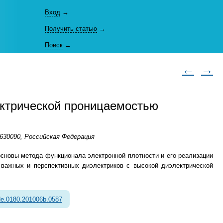
Вход
→
Получить статью
→
Поиск
→
←
→
ектрической проницаемостью
630090, Российская Федерация
сновы метода функционала электронной плотности и его реализации
 важных и перспективных диэлектриков с высокой диэлектрической
e.0180.201006b.0587