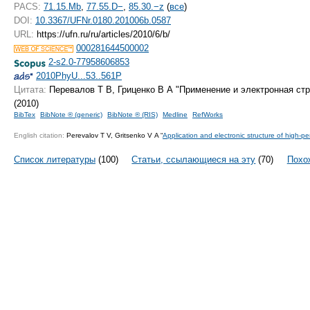
PACS:
71.15.Mb
,
77.55.D−
,
85.30.−z
(
все
)
DOI:
10.3367/UFNr.0180.201006b.0587
URL:
https://ufn.ru/ru/articles/2010/6/b/
000281644500002
2-s2.0-77958606853
2010PhyU...53..561P
Цитата:
Перевалов Т В, Гриценко В А "Применение и электронная ст
(2010)
BibTex
BibNote ® (generic)
BibNote ® (RIS)
Medline
RefWorks
English citation:
Perevalov T V, Gritsenko V A “
Application and electronic structure of high-perm
Список литературы
(100)
Статьи, ссылающиеся на эту
(70)
Похо