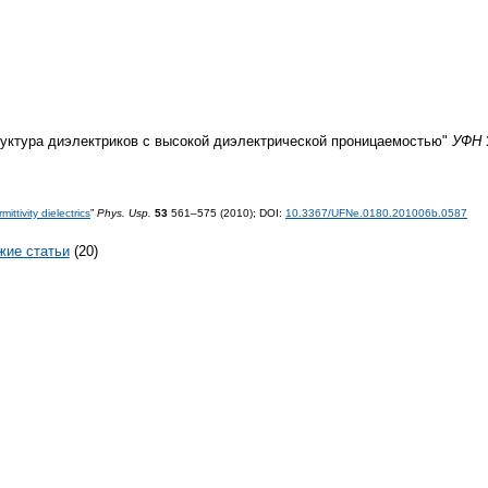
руктура диэлектриков с высокой диэлектрической проницаемостью"
УФН
ittivity dielectrics
”
Phys. Usp.
53
561–575 (2010);
DOI:
10.3367/UFNe.0180.201006b.0587
жие статьи
(20)