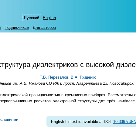
Русский
English
S
Подписчикам
Для авторов
структура диэлектриков с высокой диэл
Т.В. Перевалов
,
В.А. Гриценко
иков им. А.В. Ржанова СО РАН, просп. Лаврентьева 13, Новосибирск, 
иэлектрической проницаемостью в кремниевых приборах. Рассмотрены о
первопринципных расчётов электронной структуры для трёх наиболее
условиями
English fulltext is available at DOI:
10.3367/UFN