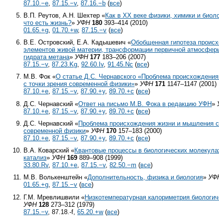
87.10.−e
,
87.15.−v
,
87.16.−b
(
все
)
В.П. Реутов, А.Н. Шехтер «
Как в XX веке физики, химики и биоло
что есть жизнь?
»
УФН
180
393–414 (2010)
01.65.+g
,
01.70.+w
,
87.15.−v
(
все
)
В.Е. Островский, Е.А. Кадышевич «
Обобщенная гипотеза проис
элементов живой материи, трансформации первичной атмосферы
гидрата метана
»
УФН
177
183–206 (2007)
87.15.−v
,
87.23.Kg
,
92.60.Iv
,
91.45.Nc
(
все
)
М.В. Фок «
О статье Д.С. Чернавского «Проблема происхождени
с точки зрения современной физики»
»
УФН
171
1147–1147 (2001)
87.10.+e
,
87.15.−v
,
87.90.+y
,
89.70.+c
(
все
)
Д.С. Чернавский «
Ответ на письмо М.В. Фока в редакцию УФН
»
87.10.+e
,
87.15.−v
,
87.90.+y
,
89.70.+c
(
все
)
Д.С. Чернавский «
Проблема происхождения жизни и мышления с 
современной физики
»
УФН
170
157–183 (2000)
87.10.+e
,
87.15.−v
,
87.90.+y
,
89.70.+c
(
все
)
В.А. Коварский «
Квантовые процессы в биологических молекула
катализ
»
УФН
169
889–908 (1999)
33.80.Rv
,
87.10.+e
,
87.15.−v
,
82.50.−m
(
все
)
М.В. Волькенштейн «
Дополнительность, физика и биология
»
УФ
01.65.+g
,
87.15.−v
(
все
)
Г.М. Мревлишвили «
Низкотемпературная калориметрия биологи
УФН
128
273–312 (1979)
87.15.−v
, 87.18.-f,
65.20.+w
(
все
)