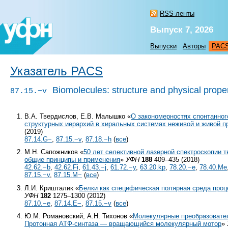
RSS-ленты
Выпуск 7, 2026
Выпуски
Авторы
PAC
Указатель PACS
Biomolecules: structure and physical prope
87.15.−v
В.А. Твердислов, Е.В. Малышко «
О закономерностях спонтанно
структурных иерархий в хиральных системах неживой и живой 
(2019)
87.14.G−
,
87.15.−v
,
87.18.−h
(
все
)
М.Н. Сапожников «
50 лет селективной лазерной спектроскопии т
общие принципы и применения
»
УФН
188
409–435 (2018)
42.62.−b
,
42.62.Fi
,
61.43.−j
,
61.72.−y
,
63.20.kp
,
78.20.−e
,
78.40.Me
87.15.−v
,
87.15.M−
(
все
)
Л.И. Кришталик «
Белки как специфическая полярная среда проц
УФН
182
1275–1300 (2012)
87.10.−e
,
87.14.E−
,
87.15.−v
(
все
)
Ю.М. Романовский, А.Н. Тихонов «
Молекулярные преобразовател
Протонная АТФ-синтаза — вращающийся молекулярный мотор
»