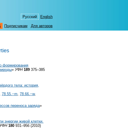
Русский
English
S
Подписчикам
Для авторов
rties
го формирования
природы
»
УФН
189
375–385
вёрдого тела: история,
,
78.55.−m
,
78.66.−w
,
ессов переноса заряда
»
и энергии живой клетки.
УФН
180
931–956 (2010)