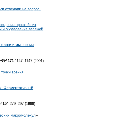
ги отвечали на вопрос:
хождения простейших
 и образования залежей
я жизни и мышления
УФН
171
1147–1147 (2001)
точки зрения
х. Ферментативный
Н
154
279–297 (1988)
ческих макромолекул
»