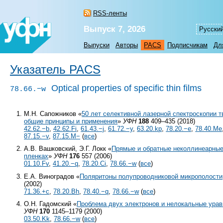
RSS-ленты
Выпуск 7, 2026
Русски
Выпуски
Авторы
PACS
Подписчикам
Дл
Указатель PACS
Optical properties of specific thin films
78.66.−w
М.Н. Сапожников «
50 лет селективной лазерной спектроскопии т
общие принципы и применения
»
УФН
188
409–435 (2018)
42.62.−b
,
42.62.Fi
,
61.43.−j
,
61.72.−y
,
63.20.kp
,
78.20.−e
,
78.40.Me
87.15.−v
,
87.15.M−
(
все
)
А.В. Вашковский, Э.Г. Локк «
Прямые и обратные неколлинеарные
пленках
»
УФН
176
557 (2006)
01.10.Fv
,
41.20.−q
,
78.20.Ci
,
78.66.−w
(
все
)
Е.А. Виноградов «
Поляритоны полупроводниковой микрополости
(2002)
71.36.+c
,
78.20.Bh
,
78.40.−q
,
78.66.−w
(
все
)
О.Н. Гадомский «
Проблема двух электронов и нелокальные ура
УФН
170
1145–1179 (2000)
03.50.Kk
,
78.66.−w
(
все
)