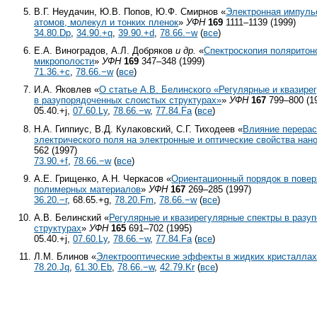
В.Г. Неудачин, Ю.В. Попов, Ю.Ф. Смирнов «
Электронная импуль
атомов, молекул и тонких пленок
»
УФН
169
1111–1139 (1999)
34.80.Dp
,
34.90.+q
,
39.90.+d
,
78.66.−w
(
все
)
Е.А. Виноградов, А.Л. Добряков
и др.
«
Спектроскопия поляритон
микрополости
»
УФН
169
347–348 (1999)
71.36.+c
,
78.66.−w
(
все
)
И.А. Яковлев «
О статье А.В. Белинского «Регулярные и квазире
в разупорядоченных слоистых структурах»
»
УФН
167
799–800 (1
05.40.+j,
07.60.Ly
,
78.66.−w
,
77.84.Fa
(
все
)
Н.А. Гиппиус, В.Д. Кулаковский, С.Г. Тиходеев «
Влияние перера
электрического поля на электронные и оптические свойства нан
562 (1997)
73.90.+f
,
78.66.−w
(
все
)
А.Е. Грищенко, А.Н. Черкасов «
Ориентационный порядок в пове
полимерных материалов
»
УФН
167
269–285 (1997)
36.20.−r
, 68.65.+g,
78.20.Fm
,
78.66.−w
(
все
)
А.В. Белинский «
Регулярные и квазирегулярные спектры в разу
структурах
»
УФН
165
691–702 (1995)
05.40.+j,
07.60.Ly
,
78.66.−w
,
77.84.Fa
(
все
)
Л.М. Блинов «
Электрооптические эффекты в жидких кристалла
78.20.Jq
,
61.30.Eb
,
78.66.−w
,
42.79.Kr
(
все
)