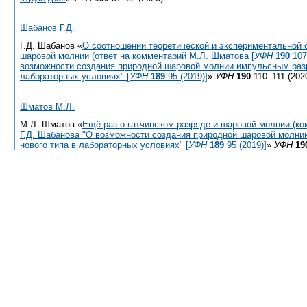
Шабанов Г.Д.
Г.Д. Шабанов «
О соотношении теоретической и экспериментальной 
шаровой молнии (ответ на комментарий М.Л. Шматова [
УФН
190
107 
возможности создания природной шаровой молнии импульсным разр
лабораторных условиях" [
УФН
189
95 (2019)]
»
УФН
190
110–111 (202
Шматов М.Л.
М.Л. Шматов «
Ещё раз о гатчинском разряде и шаровой молнии (ко
Г.Д. Шабанова "О возможности создания природной шаровой молн
нового типа в лабораторных условиях" [
УФН
189
95 (2019)]
»
УФН
19