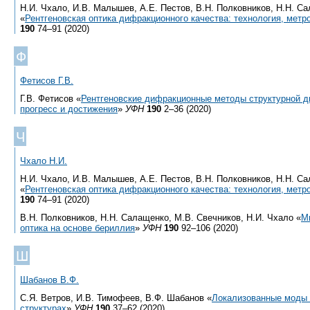
Н.И. Чхало, И.В. Малышев, А.Е. Пестов, В.Н. Полковников, Н.Н. С
«
Рентгеновская оптика дифракционного качества: технология, метр
190
74–91 (2020)
Ф
Фетисов Г.В.
Г.В. Фетисов «
Рентгеновские дифракционные методы структурной д
прогресс и достижения
»
УФН
190
2–36 (2020)
Ч
Чхало Н.И.
Н.И. Чхало, И.В. Малышев, А.Е. Пестов, В.Н. Полковников, Н.Н. С
«
Рентгеновская оптика дифракционного качества: технология, метр
190
74–91 (2020)
В.Н. Полковников, Н.Н. Салащенко, М.В. Свечников, Н.И. Чхало «
М
оптика на основе бериллия
»
УФН
190
92–106 (2020)
Ш
Шабанов В.Ф.
С.Я. Ветров, И.В. Тимофеев, В.Ф. Шабанов «
Локализованные моды 
структурах
»
УФН
190
37–62 (2020)