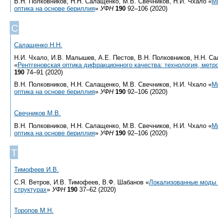
В.Н. Полковников, Н.Н. Салащенко, М.В. Свечников, Н.И. Чхало «
М
оптика на основе бериллия
»
УФН
190
92–106 (2020)
С
Салащенко Н.Н.
Н.И. Чхало, И.В. Малышев, А.Е. Пестов, В.Н. Полковников, Н.Н. С
«
Рентгеновская оптика дифракционного качества: технология, метр
190
74–91 (2020)
В.Н. Полковников, Н.Н. Салащенко, М.В. Свечников, Н.И. Чхало «
М
оптика на основе бериллия
»
УФН
190
92–106 (2020)
Свечников М.В.
В.Н. Полковников, Н.Н. Салащенко, М.В. Свечников, Н.И. Чхало «
М
оптика на основе бериллия
»
УФН
190
92–106 (2020)
Т
Тимофеев И.В.
С.Я. Ветров, И.В. Тимофеев, В.Ф. Шабанов «
Локализованные моды 
структурах
»
УФН
190
37–62 (2020)
Торопов М.Н.