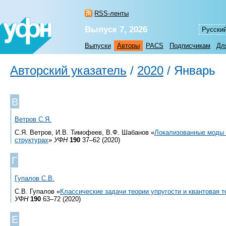
RSS-ленты
Выпуск 7, 2026
Русски
Выпуски
Авторы
PACS
Подписчикам
Дл
Авторский указатель
/
2020
/
Январь
В
Ветров С.Я.
С.Я. Ветров, И.В. Тимофеев, В.Ф. Шабанов «
Локализованные моды 
структурах
»
УФН
190
37–62 (2020)
Г
Гупалов С.В.
С.В. Гупалов «
Классические задачи теории упругости и квантовая 
УФН
190
63–72 (2020)
Е