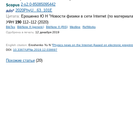
2-s2.0-85085095442
2020PhyU...63..101E
Цитата:
Ерошенко Ю Н "Новости физики в сети Internet (по материал
УФН
190
112–112 (2020)
BibTex
BibNote ® (generic)
BibNote ® (RIS)
Medline
RefWorks
Одобрена в печать:
12 декабря 2019
English citation:
Eroshenko Yu N “
Physics news on the Internet (based on electronic preprint
DOI:
10.3367/UFNe.2019.12.038697
Похожие статьи
(20)