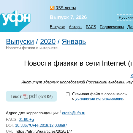
RSS-ленты
Выпуск 7, 2026
Русски
Выпуски
Авторы
PACS
Подписчикам
Дл
Выпуски
/
2020
/
Январь
Новости физики в интернете
Новости физики в сети Internet
Ю
Институт ядерных исследований Российской академии наук
Скачивая файл я соглашаюсь
pdf
Текст
(378 Кб)
с
условиями использования
.
†
Адрес для корреспонденции:
erosh@ufn.ru
PACS:
01.90.+g
DOI:
10.3367/UFNr.2019.12.038697
URL:
https://ufn.ru/ru/articles/2020/1/j/