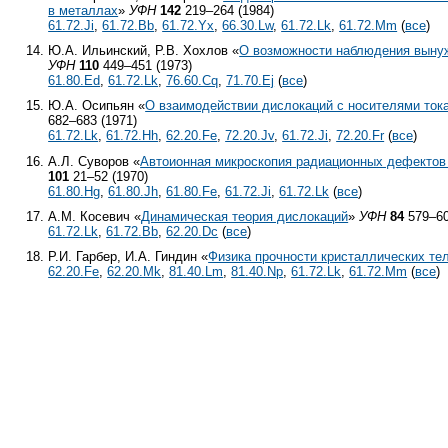
в металлах
»
УФН
142
219–264 (1984)
61.72.Ji
,
61.72.Bb
,
61.72.Yx
,
66.30.Lw
,
61.72.Lk
,
61.72.Mm
(
все
)
Ю.А. Ильинский, Р.В. Хохлов «
О возможности наблюдения вынуж
УФН
110
449–451 (1973)
61.80.Ed
,
61.72.Lk
,
76.60.Cq
,
71.70.Ej
(
все
)
Ю.А. Осипьян «
О взаимодействии дислокаций с носителями тока
682–683 (1971)
61.72.Lk
,
61.72.Hh
,
62.20.Fe
,
72.20.Jv
,
61.72.Ji
,
72.20.Fr
(
все
)
А.Л. Суворов «
Автоионная микроскопия радиационных дефектов
101
21–52 (1970)
61.80.Hg
,
61.80.Jh
,
61.80.Fe
,
61.72.Ji
,
61.72.Lk
(
все
)
А.М. Косевич «
Динамическая теория дислокаций
»
УФН
84
579–60
61.72.Lk
,
61.72.Bb
,
62.20.Dc
(
все
)
Р.И. Гарбер, И.А. Гиндин «
Физика прочности кристаллических те
62.20.Fe
,
62.20.Mk
,
81.40.Lm
,
81.40.Np
,
61.72.Lk
,
61.72.Mm
(
все
)