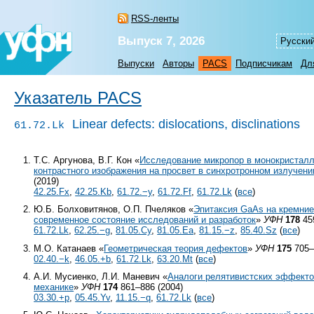
RSS-ленты
Выпуск 7, 2026
Русски
Выпуски
Авторы
PACS
Подписчикам
Дл
Указатель PACS
Linear defects: dislocations, disclinations
61.72.Lk
Т.С. Аргунова, В.Г. Кон «
Исследование микропор в монокристал
контрастного изображения на просвет в синхротронном излучени
(2019)
42.25.Fx
,
42.25.Kb
,
61.72.−y
,
61.72.Ff
,
61.72.Lk
(
все
)
Ю.Б. Болховитянов, О.П. Пчеляков «
Эпитаксия GaAs на кремни
современное состояние исследований и разработок
»
УФН
178
45
61.72.Lk
,
62.25.−g
,
81.05.Cy
,
81.05.Ea
,
81.15.−z
,
85.40.Sz
(
все
)
М.О. Катанаев «
Геометрическая теория дефектов
»
УФН
175
705–
02.40.−k
,
46.05.+b
,
61.72.Lk
,
63.20.Mt
(
все
)
А.И. Мусиенко, Л.И. Маневич «
Аналоги релятивистских эффекто
механике
»
УФН
174
861–886 (2004)
03.30.+p
,
05.45.Yv
,
11.15.−q
,
61.72.Lk
(
все
)