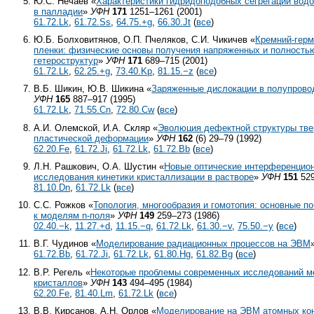
Ю.С. Нечаев «
Характеристики гидридоподобных сегрегаций вод
в палладии
»
УФН
171
1251–1261 (2001)
61.72.Lk
,
61.72.Ss
,
64.75.+g
,
66.30.Jt
(
все
)
Ю.Б. Болховитянов, О.П. Пчеляков, С.И. Чикичев «
Кремний-гер
пленки: физические основы получения напряженных и полность
гетероструктур
»
УФН
171
689–715 (2001)
61.72.Lk
,
62.25.+g
,
73.40.Kp
,
81.15.−z
(
все
)
В.Б. Шикин, Ю.В. Шикина «
Заряженные дислокации в полупрово
УФН
165
887–917 (1995)
61.72.Lk
,
71.55.Cn
,
72.80.Cw
(
все
)
А.И. Олемской, И.А. Скляр «
Эволюция дефектной структуры тве
пластической деформации
»
УФН
162
(6) 29–79 (1992)
62.20.Fe
,
61.72.Ji
,
61.72.Lk
,
61.72.Bb
(
все
)
Л.Н. Рашкович, О.А. Шустин «
Новые оптические интерференцио
исследования кинетики кристаллизации в растворе
»
УФН
151
529
81.10.Dn
,
61.72.Lk
(
все
)
С.С. Рожков «
Топология, многообразия и гомотопия: основные п
к моделям n-поля
»
УФН
149
259–273 (1986)
02.40.−k
,
11.27.+d
,
11.15.−q
,
61.72.Lk
,
61.30.−v
,
75.50.−y
(
все
)
В.Г. Чудинов «
Моделирование радиационных процессов на ЭВМ
61.72.Bb
,
61.72.Ji
,
61.72.Lk
,
61.80.Hg
,
61.82.Bg
(
все
)
В.Р. Регель «
Некоторые проблемы современных исследований м
кристаллов
»
УФН
143
494–495 (1984)
62.20.Fe
,
81.40.Lm
,
61.72.Lk
(
все
)
В.В. Кирсанов, А.Н. Орлов «
Моделирование на ЭВМ атомных ко