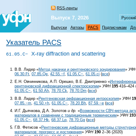
RSS-ленты
Выпуск 7, 2026
Русски
Выпуски
Авторы
PACS
Подписчикам
Дл
Указатель PACS
X-ray diffraction and scattering
61.05.C−
В.В. Лидер «
Метод накачки и рентгеновского зондирования
»
УФ
06.30.Ft
,
07.85.Qe
,
42.55.−f
,
61.05.C−
,
61.05.cj
(
все
)
Е.Н. Овчинникова, А.П. Орешко, В.Е. Дмитриенко «
Интерференци
рентгеновской дифракционной спектроскопии
»
УФН
195
416–424 
61.05.C−
,
61.50.Ah
,
78.70.Ck
,
78.70.Dm
(
все
)
В.В. Лидер «
Рентгеновская рефракционная интроскопия
»
УФН
1
07.85.−m
,
41.50.+h
,
61.05.C−
,
78.20.Bh
,
87.59.−e
(
все
)
И.Г. Дьячкова, Д.А. Золотов
и др.
«
Возможности СВЧ-метода акт
материалов в сравнении с традиционным термическим
»
УФН
193
61.05.C−
,
68.37.Hk
,
68.37.Lp
,
78.70.Gq
(
все
)
Г.В. Фетисов «
Рентгеновские дифракционные методы структурно
материалов: прогресс и достижения
»
УФН
190
2–36 (2020)