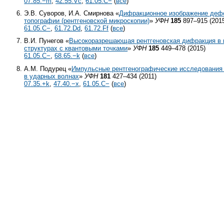
07.85.−m
,
42.55.Vc
,
61.05.C−
(
все
)
Э.В. Суворов, И.А. Смирнова «
Дифракционное изображение дефе
топографии (рентгеновской микроскопии)
»
УФН
185
897–915 (201
61.05.C−
,
61.72.Dd
,
61.72.Ff
(
все
)
В.И. Пунегов «
Высокоразрешающая рентгеновская дифракция в 
структурах с квантовыми точками
»
УФН
185
449–478 (2015)
61.05.C−
,
68.65.−k
(
все
)
А.М. Подурец «
Импульсные рентгенографические исследования
в ударных волнах
»
УФН
181
427–434 (2011)
07.35.+k
,
47.40.−x
,
61.05.C−
(
все
)