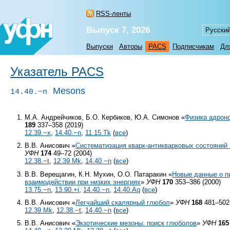
RSS-ленты
Выпуск 7, 2026
Русски
Выпуски
Авторы
PACS
Подписчикам
Дл
Указатель PACS
Mesons
14.40.−n
М.А. Андрейчиков, Б.О. Кербиков, Ю.А. Симонов «
Физика адроно
189
337–358 (2019)
12.39.−x
,
14.40.−n
,
11.15.Tk
(
все
)
В.В. Анисович «
Систематизация кварк-антикварковых состояний 
УФН
174
49–72 (2004)
12.38.−t
,
12.39.Mk
,
14.40.−n
(
все
)
В.В. Верещагин, К.Н. Мухин, О.О. Патаракин «
Новые данные о п
взаимодействии при низких энергиях
»
УФН
170
353–386 (2000)
13.75.−n
,
13.90.+i
,
14.40.−n
,
14.40.Aq
(
все
)
В.В. Анисович «
Легчайший скалярный глюбол
»
УФН
168
481–502 
12.39.Mk
,
12.38.−t
,
14.40.−n
(
все
)
В.В. Анисович «
Экзотические мезоны: поиск глюболов
»
УФН
165