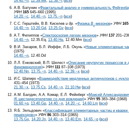
14.40.−n
,
12.39.Mk
,
12.38.−t
(
все
)
А.В. Батунин «
Фрактальный анализ и универсальность Фейгенба
УФН
165
645–660 (1995)
14.20.−c
,
14.40.−n
,
13.75.−n
(
все
)
С.С. Герштейн, В.В. Киселев
и др.
«
Физика
B
-мезонов
»
УФН
165
c
14.40.−n
,
13.20.Gd
,
13.25.Gv
(
все
)
А.Т. Филиппов «
Спектроскопия легких мезонов
»
УФН
137
201–236
14.40.−n
, 12.35.Eq,
13.40.Hq
, 12.40.Mm (
все
)
В.И. Захаров, Б.Л. Иоффе, Л.Б. Окунь «
Новые элементарные ча
(1975)
14.40.−n
, 12.40.Dd
Л.Л. Енковский, В.П. Шелест «
Описание неупругих процессов в 
феноменология)
»
УФН
111
87–108 (1973)
12.40.Nn
,
13.75.−n
,
14.40.−n
,
12.39.−x
(
все
)
И.С. Шапиро «
Взаимодействие медленных антинуклонов с нукло
431–454 (1973)
21.30.−x
,
13.75.Cs
,
14.40.−n
,
21.10.Hw
(
все
)
А.М. Балдин, А.А. Комар, Е.Л. Фейнберг «
Моисей Александрови
(К шестидесятилетию со дня рождения)
»
УФН
95
383–384 (1968)
01.60.+q
,
13.40.Gp
,
14.40.−n
,
14.20.−c
,
14.60.Lm
(
все
)
Я.Б. Зельдович «
Классификация элементарных частиц и кварки
пешеходов»
»
УФН
86
303–314 (1965)
13.75.Gx
,
14.20.Jn
,
14.40.−n
,
13.40.Em
,
14.65.−q
(
все
)