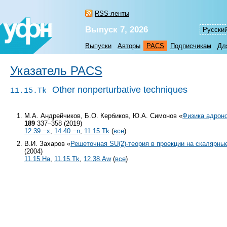
RSS-ленты
Выпуск 7, 2026
Русски
Выпуски
Авторы
PACS
Подписчикам
Дл
Указатель PACS
Other nonperturbative techniques
11.15.Tk
М.А. Андрейчиков, Б.О. Кербиков, Ю.А. Симонов «
Физика адроно
189
337–358 (2019)
12.39.−x
,
14.40.−n
,
11.15.Tk
(
все
)
В.И. Захаров «
Решеточная SU(2)-теория в проекции на скалярны
(2004)
11.15.Ha
,
11.15.Tk
,
12.38.Aw
(
все
)