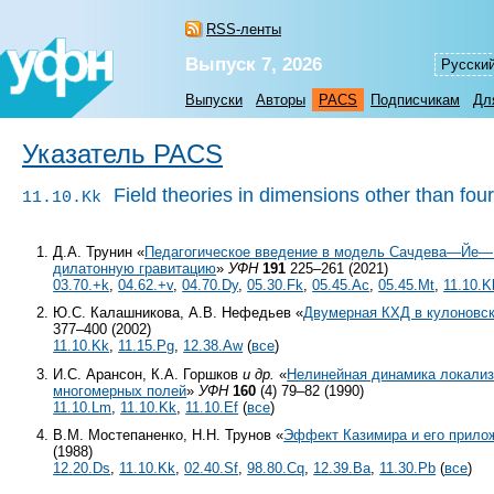
RSS-ленты
Выпуск 7, 2026
Русски
Выпуски
Авторы
PACS
Подписчикам
Дл
Указатель PACS
Field theories in dimensions other than fou
11.10.Kk
Д.А. Трунин «
Педагогическое введение в модель Сачдева—Йе—
дилатонную гравитацию
»
УФН
191
225–261 (2021)
03.70.+k
,
04.62.+v
,
04.70.Dy
,
05.30.Fk
,
05.45.Ac
,
05.45.Mt
,
11.10.K
Ю.С. Калашникова, А.В. Нефедьев «
Двумерная КХД в кулоновск
377–400 (2002)
11.10.Kk
,
11.15.Pg
,
12.38.Aw
(
все
)
И.С. Арансон, К.А. Горшков
и др.
«
Нелинейная динамика локализ
многомерных полей
»
УФН
160
(4) 79–82 (1990)
11.10.Lm
,
11.10.Kk
,
11.10.Ef
(
все
)
В.М. Мостепаненко, Н.Н. Трунов «
Эффект Казимира и его прило
(1988)
12.20.Ds
,
11.10.Kk
,
02.40.Sf
,
98.80.Cq
,
12.39.Ba
,
11.30.Pb
(
все
)