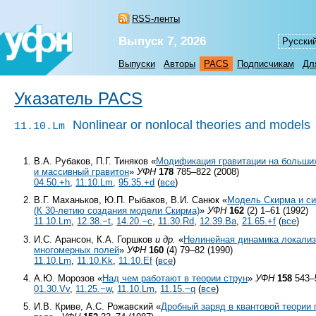
RSS-ленты
Выпуск 7, 2026
Русски
Выпуски
Авторы
PACS
Подписчикам
Дл
Указатель PACS
Nonlinear or nonlocal theories and models
11.10.Lm
В.А. Рубаков, П.Г. Тиняков «
Модификация гравитации на больши
и массивный гравитон
»
УФН
178
785–822 (2008)
04.50.+h
,
11.10.Lm
,
95.35.+d
(
все
)
В.Г. Маханьков, Ю.П. Рыбаков, В.И. Санюк «
Модель Скирма и с
(К
30-летию
создания модели Скирма)
»
УФН
162
(2) 1–61 (1992)
11.10.Lm
,
12.38.−t
,
14.20.−c
,
11.30.Rd
,
12.39.Ba
,
21.65.+f
(
все
)
И.С. Арансон, К.А. Горшков
и др.
«
Нелинейная динамика локализ
многомерных полей
»
УФН
160
(4) 79–82 (1990)
11.10.Lm
,
11.10.Kk
,
11.10.Ef
(
все
)
А.Ю. Морозов «
Над чем работают в теории струн
»
УФН
158
543–5
01.30.Vv
,
11.25.−w
,
11.10.Lm
,
11.15.−q
(
все
)
И.В. Криве, А.С. Рожавский «
Дробный заряд в квантовой теории 