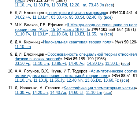
тела
»
УФН
152
33–74 (1987)
11.10.Lm
,
11.30.Pb
,
11.30.Rd
,
12.20.−m
,
73.43.Jn
(
все
)
Д.И. Блохинцев «
Геометрия и физика микромира
»
УФН
110
481–4
04.62.+v
,
11.10.Lm
,
03.30.+p
,
95.30.Sf
,
02.40.Ky
(
все
)
М.К. Волков, Г.В. Ефимов «
II Международное совещание по нел
теории поля (Азау,
15–24
марта 1970 г.)
»
УФН
103
559–564 (1971)
01.10.Fv
,
11.10.Lm
,
11.10.Gh
,
11.10.Ef
,
11.55.−m
(
все
)
Д.А. Киржниц «
Нелокальная квантовая теория поля
»
УФН
90
129–
11.10.Lm
Д.И. Блохинцев «
Обоснованность специальной теории относител
физики высоких энергий
»
УФН
89
185–199 (1966)
03.30.+p
,
11.10.Lm
,
13.85.−t
,
14.40.Aq
,
14.20.Dh
,
11.30.Er
(
все
)
А.А. Логунов, В.Х. Нгуен, И.Т. Тодоров «
Асимптотические соотн
амплитудами рассеяния в локальной теории поля
»
УФН
88
51–91
11.10.Lm
,
11.10.Jj
,
11.55.Jy
,
12.40.Nn
,
13.85.Dz
,
13.60.Fz
(
все
)
Д. Иваненко, А. Старцев «
Классификация элементарных частиц
11.30.Fs
,
14.20.Jn
,
14.40.Aq
,
14.60.Ef
,
11.10.Lm
(
все
)