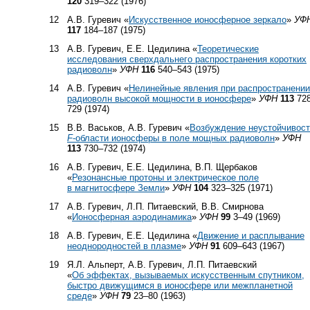
120
319–322 (1976)
12
А.В. Гуревич «
Искусственное ионосферное зеркало
»
УФ
117
184–187 (1975)
13
А.В. Гуревич, Е.Е. Цедилина «
Теоретические
исследования сверхдальнего распространения коротких
радиоволн
»
УФН
116
540–543 (1975)
14
А.В. Гуревич «
Нелинейные явления при распространении
радиоволн высокой мощности в ионосфере
»
УФН
113
72
729 (1974)
15
В.В. Васьков, А.В. Гуревич «
Возбуждение неустойчивос
F
-области ионосферы в поле мощных радиоволн
»
УФН
113
730–732 (1974)
16
А.В. Гуревич, Е.Е. Цедилина, В.П. Щербаков
«
Резонансные протоны и электрическое поле
в магнитосфере Земли
»
УФН
104
323–325 (1971)
17
А.В. Гуревич, Л.П. Питаевский, В.В. Смирнова
«
Ионосферная аэродинамика
»
УФН
99
3–49 (1969)
18
А.В. Гуревич, Е.Е. Цедилина «
Движение и расплывание
неоднородностей в плазме
»
УФН
91
609–643 (1967)
19
Я.Л. Альперт, А.В. Гуревич, Л.П. Питаевский
«
Об эффектах, вызываемых искусственным спутником,
быстро движущимся в ионосфере или межпланетной
среде
»
УФН
79
23–80 (1963)