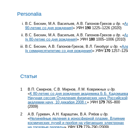
Personalia
В.С. Бескин, М.А. Васильев, А.В. Гапонов-Грехов
и др.
«
А
90-летию со дня рождения)
»
УФН
190
1225–1226 (2020)
В.С. Бескин, М.А. Васильев, А.В. Гапонов-Грехов
и др.
«
А
(к
80-летию
со дня рождения)
»
УФН
180
1005–1006 (2010)
В.С. Бескин, А.В. Гапонов-Грехов, В.Л. Гинзбург
и др.
«
Але
(к семидесятилетию со дня рождения)
»
УФН
170
1257–1258
Статьи
1
В.П. Смирнов, С.В. Мирнов, Л.М. Коврижных
и др.
«
К
80-летию
со дня рождения академика Б.Б. Кадомцева
Научная сессия Отделения физических наук Российской
академии наук, 10 декабря 2008 г.
»
УФН
179
765–800
(2009)
2
А.В. Гуревич, А.Н. Караштин, В.А. Рябов
и др.
«
Нелинейные явления в ионосферной плазме. Влияние
космических лучей и пробоя на убегающих электронах
на грозовые разряды
»
УФН
179
779–790 (2009)