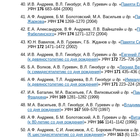
И.В. Андреев, В.Л. Гинзбург, А.В. Гуревич
и др.
«
Памяти Е
УФН
176
683–684 (2006)
А.Ф. Андреев, Б.М. Болотовский, М.А. Васильев
и др.
«
Па
Жаркова
»
УФН
174
1269–1270 (2004)
Е.А. Александров, В.Ф. Андреев, Л.В. Вайнштейн
и др.
«
П
Фабелинского
»
УФН
174
1271–1272 (2004)
Ю.Н. Вавилов, А.В. Гуревич, Г.Б. Жданов
и др.
«
Памяти Се
УФН
172
1471–1472 (2002)
И.В. Андреев, В.Л. Гинзбург, А.В. Гуревич
и др.
«
Евгений 
(к девяностолетию со дня рождения)
»
УФН
172
725–726 (2
Б.А. Волков, А.В. Гуревич, В.Л. Гинзбург
и др.
«
Леонид В
(к семидесятилетию со дня рождения)
»
УФН
171
435–436 (
А.Ф. Андреев, Т.Л. Андреева, В.Л. Гинзбург
и др.
«
Имману
(к девяностолетию со дня рождения)
»
УФН
171
223–224 (2
И.А. Баталин, М.А. Васильев, Г.А. Вилковыский
и др.
«
Па
Фрадкина
»
УФН
169
1281–1282 (1999)
М.А. Васильев, В.Л. Гинзбург, А.В. Гуревич
и др.
«
Владими
со дня рождения)
»
УФН
167
569–570 (1997)
А.Ф. Андреев, Б.М. Болотовский, А.В. Гуревич
и др.
«
Вита
(к
80-летию
со дня рождения)
»
УФН
166
1141–1142 (1996)
А.Ф. Андреев, С.И. Анисимов, А.С. Боровик-Романов
и др.
(К шестидесятилетию со дня рождения)
»
УФН
163
(6) 113–