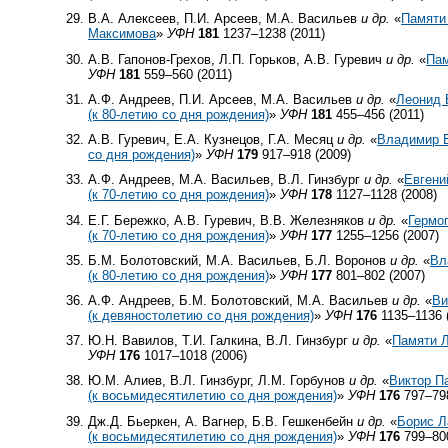
В.А. Алексеев, П.И. Арсеев, М.А. Васильев
и др.
«
Памяти
Максимова
»
УФН
181
1237–1238 (2011)
А.В. Гапонов-Грехов, Л.П. Горьков, А.В. Гуревич
и др.
«
Пам
УФН
181
559–560 (2011)
А.Ф. Андреев, П.И. Арсеев, М.А. Васильев
и др.
«
Леонид 
(к
80-летию
со дня рождения)
»
УФН
181
455–456 (2011)
А.В. Гуревич, Е.А. Кузнецов, Г.А. Месяц
и др.
«
Владимир Е
со дня рождения)
»
УФН
179
917–918 (2009)
А.Ф. Андреев, М.А. Васильев, В.Л. Гинзбург
и др.
«
Евгени
(к
70-летию
со дня рождения)
»
УФН
178
1127–1128 (2008)
Е.Г. Бережко, А.В. Гуревич, В.В. Железняков
и др.
«
Гермо
(к
70-летию
со дня рождения)
»
УФН
177
1255–1256 (2007)
Б.М. Болотовский, М.А. Васильев, Б.Л. Воронов
и др.
«
Вл
(к
80-летию
со дня рождения)
»
УФН
177
801–802 (2007)
А.Ф. Андреев, Б.М. Болотовский, М.А. Васильев
и др.
«
Ви
(к девяностолетию со дня рождения)
»
УФН
176
1135–1136 
Ю.Н. Вавилов, Т.И. Галкина, В.Л. Гинзбург
и др.
«
Памяти 
УФН
176
1017–1018 (2006)
Ю.М. Алиев, В.Л. Гинзбург, Л.М. Горбунов
и др.
«
Виктор П
(к восьмидесятилетию со дня рождения)
»
УФН
176
797–798
Дж.Д. Бьеркен, А. Вагнер, Б.В. Гешкенбейн
и др.
«
Борис 
(к восьмидесятилетию со дня рождения)
»
УФН
176
799–800