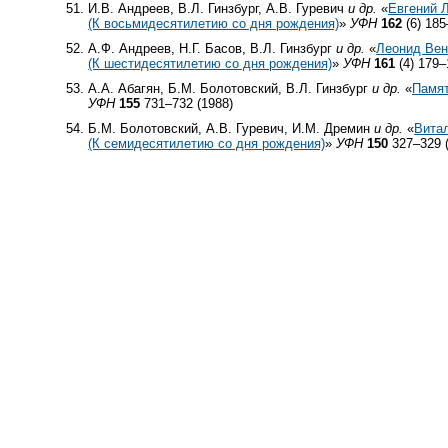
И.В. Андреев, В.Л. Гинзбург, А.В. Гуревич
и др.
«
Евгений 
(К восьмидесятилетию со дня рождения)
»
УФН
162
(6) 185
А.Ф. Андреев, Н.Г. Басов, В.Л. Гинзбург
и др.
«
Леонид Ве
(К шестидесятилетию со дня рождения)
»
УФН
161
(4) 179–
А.А. Абагян, Б.М. Болотовский, В.Л. Гинзбург
и др.
«
Памят
УФН
155
731–732 (1988)
Б.М. Болотовский, А.В. Гуревич, И.М. Дремин
и др.
«
Витал
(К семидесятилетию со дня рождения)
»
УФН
150
327–329 (