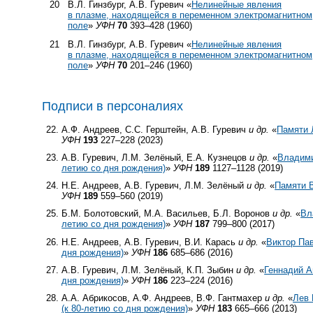
20
В.Л. Гинзбург, А.В. Гуревич «
Нелинейные явления
в плазме, находящейся в переменном электромагнитном
поле
»
УФН
70
393–428 (1960)
21
В.Л. Гинзбург, А.В. Гуревич «
Нелинейные явления
в плазме, находящейся в переменном электромагнитном
поле
»
УФН
70
201–246 (1960)
Подписи в персоналиях
А.Ф. Андреев, С.С. Герштейн, А.В. Гуревич
и др.
«
Памяти 
УФН
193
227–228 (2023)
А.В. Гуревич, Л.М. Зелёный, Е.А. Кузнецов
и др.
«
Владими
летию со дня рождения)
»
УФН
189
1127–1128 (2019)
Н.Е. Андреев, А.В. Гуревич, Л.М. Зелёный
и др.
«
Памяти 
УФН
189
559–560 (2019)
Б.М. Болотовский, М.А. Васильев, Б.Л. Воронов
и др.
«
Вл
летию со дня рождения)
»
УФН
187
799–800 (2017)
Н.Е. Андреев, А.В. Гуревич, В.И. Карась
и др.
«
Виктор Пав
дня рождения)
»
УФН
186
685–686 (2016)
А.В. Гуревич, Л.М. Зелёный, К.П. Зыбин
и др.
«
Геннадий А
дня рождения)
»
УФН
186
223–224 (2016)
А.А. Абрикосов, А.Ф. Андреев, В.Ф. Гантмахер
и др.
«
Лев 
(к
80-летию
со дня рождения)
»
УФН
183
665–666 (2013)