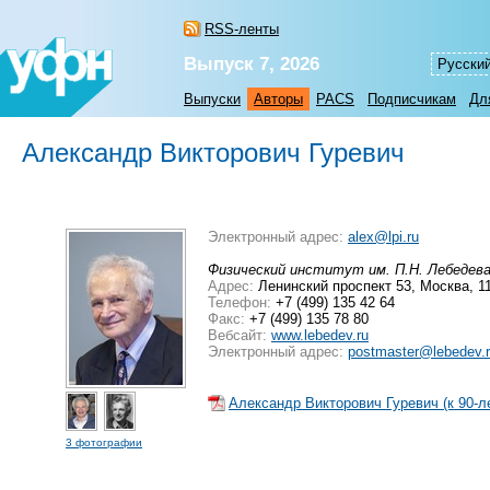
RSS-ленты
Выпуск 7, 2026
Русски
Выпуски
Авторы
PACS
Подписчикам
Дл
Александр Викторович Гуревич
Электронный адрес:
alex@lpi.ru
Физический институт им. П.Н. Лебедев
Адрес:
Ленинский проспект 53, Москва, 
Телефон:
+7 (499) 135 42 64
Факс:
+7 (499) 135 78 80
Вебсайт:
www.lebedev.ru
Электронный адрес:
postmaster@lebedev.
Александр Викторович Гуревич (к 90-л
3 фотографии