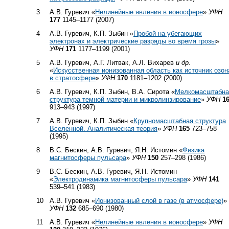
3
А.В. Гуревич «
Нелинейные явления в ионосфере
»
УФН
177
1145–1177 (2007)
4
А.В. Гуревич, К.П. Зыбин «
Пробой на убегающих
электронах и электрические разряды во время грозы
»
УФН
171
1177–1199 (2001)
5
А.В. Гуревич, А.Г. Литвак, А.Л. Вихарев
и др.
«
Искусственная ионизованная область как источник озон
в стратосфере
»
УФН
170
1181–1202 (2000)
6
А.В. Гуревич, К.П. Зыбин, В.А. Сирота «
Мелкомасштабна
структура темной материи и микролинзирование
»
УФН
1
913–943 (1997)
7
А.В. Гуревич, К.П. Зыбин «
Крупномасштабная структура
Вселенной. Аналитическая теория
»
УФН
165
723–758
(1995)
8
В.С. Бескин, А.В. Гуревич, Я.Н. Истомин «
Физика
магнитосферы пульсара
»
УФН
150
257–298 (1986)
9
В.С. Бескин, А.В. Гуревич, Я.Н. Истомин
«
Электродинамика магнитосферы пульсара
»
УФН
141
539–541 (1983)
10
А.В. Гуревич «
Ионизованный слой в газе (в атмосфере)
»
УФН
132
685–690 (1980)
11
А.В. Гуревич «
Нелинейные явления в ионосфере
»
УФН