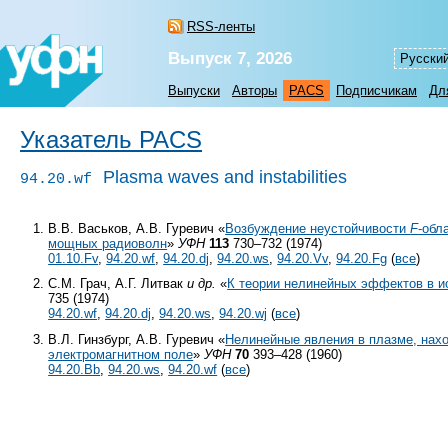
RSS-ленты
Выпуск 7, 2026
Русски
Выпуски
Авторы
PACS
Подписчикам
Дл
Указатель PACS
Plasma waves and instabilities
94.20.wf
В.В. Васьков, А.В. Гуревич «
Возбуждение неустойчивости
F
-обл
мощных радиоволн
»
УФН
113
730–732 (1974)
01.10.Fv
,
94.20.wf
,
94.20.dj
,
94.20.ws
,
94.20.Vv
,
94.20.Fg
(
все
)
С.М. Грач, А.Г. Литвак
и др.
«
К теории нелинейных эффектов в 
735 (1974)
94.20.wf
,
94.20.dj
,
94.20.ws
,
94.20.wj
(
все
)
В.Л. Гинзбург, А.В. Гуревич «
Нелинейные явления в плазме, нах
электромагнитном поле
»
УФН
70
393–428 (1960)
94.20.Bb
,
94.20.ws
,
94.20.wf
(
все
)