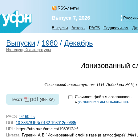
RSS-ленты
Выпуск 7, 2026
Русски
Выпуски
Авторы
PACS
Подписчикам
Дл
Выпуски
/
1980
/
Декабрь
Из текущей литературы
Ионизованный сл
Физический институт им. П.Н. Лебедева РАН, Л
Скачивая файл я соглашаюсь
pdf
Текст
(455 Кб)
с
условиями использования
.
PACS:
92.60.Ls
DOI:
10.3367/UFNr.0132.198012e.0685
URL:
https://ufn.ru/ru/articles/1980/12/e/
Цитата:
Гуревич А В "Ионизованный слой в газе (в атмосфере)"
УФН