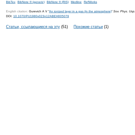
BibTex
BibNote ® (generic)
BibNote ® (RIS)
Medline
RefWorks
English citation:
Gurevich A V “
An ionized layer in a gas (in the atmosphere)
”
Sov. Phys. Usp
DOI:
10.1070/PU1980v023n12ABEH005079
Статьи, ссылающиеся на эту
(51)
Похожие статьи
(1)