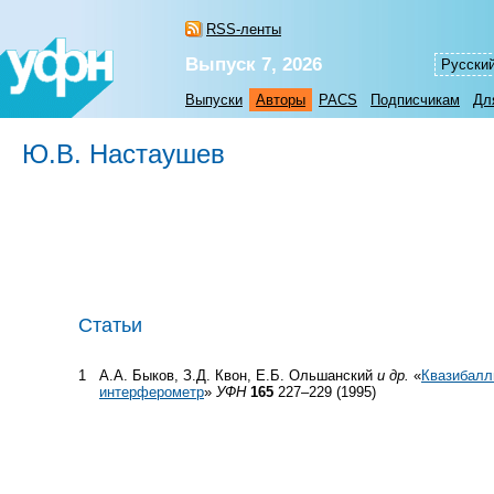
RSS-ленты
Выпуск 7, 2026
Русски
Выпуски
Авторы
PACS
Подписчикам
Дл
Ю.В. Настаушев
Статьи
1
А.А. Быков, З.Д. Квон, Е.Б. Ольшанский
и др.
«
Квазибалл
интерферометр
»
УФН
165
227–229 (1995)