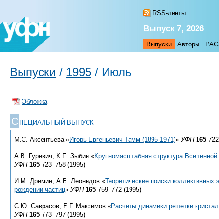
RSS-ленты
Выпуск 7, 2026
Выпуски
Авторы
PAC
Выпуски
/
1995
/
Июль
Обложка
С
ПЕЦИАЛЬНЫЙ ВЫПУСК
М.С. Аксентьева «
Игорь Евгеньевич Тамм
(1895-1971)
»
УФН
165
722
А.В. Гуревич, К.П. Зыбин «
Крупномасштабная структура Вселенной.
УФН
165
723–758 (1995)
И.М. Дремин, А.В. Леонидов «
Теоретические поиски коллективных
рождении частиц
»
УФН
165
759–772 (1995)
С.Ю. Саврасов, Е.Г. Максимов «
Расчеты динамики решетки кристал
УФН
165
773–797 (1995)