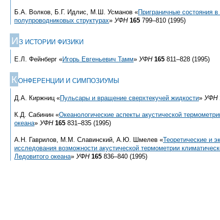
Б.А. Волков, Б.Г. Идлис, М.Ш. Усманов «
Приграничные состояния в
полупроводниковых структурах
»
УФН
165
799–810 (1995)
И
З ИСТОРИИ ФИЗИКИ
Е.Л. Фейнберг «
Игорь Евгеньевич Тамм
»
УФН
165
811–828 (1995)
К
ОНФЕРЕНЦИИ И СИМПОЗИУМЫ
Д.А. Киржниц «
Пульсары и вращение сверхтекучей жидкости
»
УФН
К.Д. Сабинин «
Океанологические аспекты акустической термометри
океана
»
УФН
165
831–835 (1995)
А.Н. Гаврилов, М.М. Славинский, А.Ю. Шмелев «
Теоретические и 
исследования возможности акустической термометрии климатическ
Ледовитого океана
»
УФН
165
836–840 (1995)