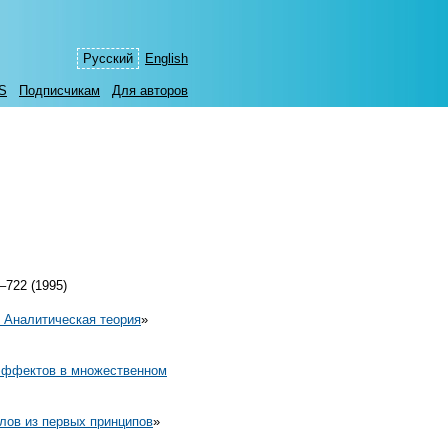
Русский
English
S
Подписчикам
Для авторов
–722 (1995)
 Аналитическая теория
»
 эффектов в множественном
лов из первых принципов
»