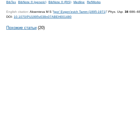
BibTex
BibNote ® (generic)
BibNote ® (RIS)
Medline
RefWorks
English citation:
Aksenteva M S “
Igor’ Evgen’evich Tamm
(1895-1971)
”
Phys. Usp.
38
686–68
DOI:
10.1070/PU1995v038n07ABEH001480
Похожие статьи
(20)