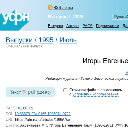
RSS-ленты
Выпуск 7, 2026
Русски
Выпуски
Авторы
PACS
Подписчикам
Дл
Выпуски
/
1995
/
Июль
Специальный выпуск
Игорь Евгень
М
Редакция журнала «Успехи физических наук», 
Скачивая файл я соглашаюсь
pdf
Текст
(124 Кб)
с
условиями использования
.
PACS:
01.60.+q
DOI:
10.3367/UFNr.0165.199507a.0722
URL:
https://ufn.ru/ru/articles/1995/7/a/
Цитата:
Аксентьева М С "Игорь Евгеньевич Тамм
(1895-1971)
"
УФН
1