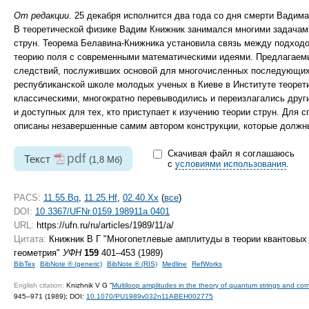
От редакции
. 25 декабря исполнится два года со дня смерти Вадим
В теоретической физике Вадим Книжник занимался многими задачами
струн. Теорема Белавина-Книжника установила связь между подходо
теорию поля с современными математическими идеями. Предлагаемы
следствий, послуживших основой для многочисленных последующих р
республиканской школе молодых ученых в Киеве в Институте теорет
классическими, многократно перевыводились и переизлагались друг
и доступных для тех, кто приступает к изучению теории струн. Для 
описаны незавершенные самим автором конструкции, которые должны
Скачивая файл я соглашаюсь
pdf
Текст
(1,8 Мб)
с
условиями использования
.
PACS:
11.55.Bq
,
11.25.Hf
,
02.40.Xx
(
все
)
DOI:
10.3367/UFNr.0159.198911a.0401
URL:
https://ufn.ru/ru/articles/1989/11/a/
Цитата:
Книжник В Г "Многопетлевые амплитуды в теории квантовых 
геометрия"
УФН
159
401–453 (1989)
BibTex
BibNote ® (generic)
BibNote ® (RIS)
Medline
RefWorks
English citation:
Knizhnik V G “
Multiloop amplitudes in the theory of quantum strings and co
945–971 (1989);
DOI:
10.1070/PU1989v032n11ABEH002775