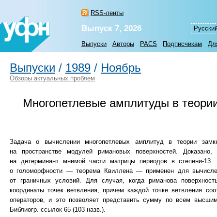
RSS-ленты
Выпуск 7, 2026
Русски
Выпуски
Авторы
PACS
Подписчикам
Дл
Выпуски
/
1989
/
Ноябрь
Обзоры актуальных проблем
Многопетлевые амплитуды в теории
Задача о вычислении многопетлевых амплитуд в теории замк
на пространстве модулей римановых поверхностей. Доказано
на детерминант мнимой части матрицы периодов в степени-13. 
о голоморфности — теорема Квиллена — применен для вычислен
от граничных условий. Для случая, когда риманова поверхност
координаты точек ветвления, причем каждой точке ветвления соо
операторов, и это позволяет представить сумму по всем высшим
Библиогр. ссылок 65 (103 назв.).