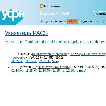
RSS-ленты
Выпуск 7, 2026
Русски
Выпуски
Авторы
PACS
Подписчикам
Дл
Указатель PACS
Conformal field theory, algebraic structures
11.25.Hf
В.Г. Книжник «
Многопетлевые амплитуды в теории квантовых ст
геометрия
»
УФН
159
401–453 (1989)
11.55.Bq
,
11.25.Hf
,
02.40.Xx
(
все
)
А.А. Цейтлин «
Единые струнные теории
»
УФН
153
531–533 (1987
01.30.Vv
,
11.25.Hf
,
11.30.Pb
,
11.15.−q
,
12.10.−g
(
все
)