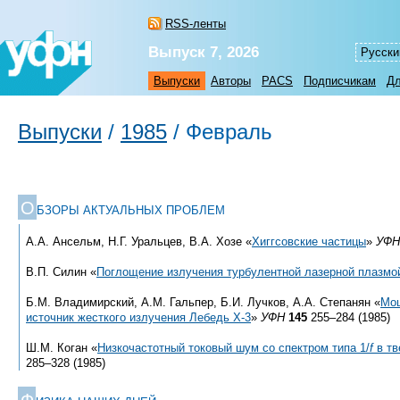
RSS-ленты
Выпуск 7, 2026
Русски
Выпуски
Авторы
PACS
Подписчикам
Дл
Выпуски
/
1985
/
Февраль
О
БЗОРЫ АКТУАЛЬНЫХ ПРОБЛЕМ
А.А. Ансельм, Н.Г. Уральцев, В.А. Хозе «
Хиггсовские частицы
»
УФН
В.П. Силин «
Поглощение излучения турбулентной лазерной плазмо
Б.М. Владимирский, А.М. Гальпер, Б.И. Лучков, А.А. Степанян «
Мощ
источник жесткого излучения Лебедь X-3
»
УФН
145
255–284 (1985)
Ш.М. Коган «
Низкочастотный токовый шум со спектром типа 1/
f
в тв
285–328 (1985)
Ф