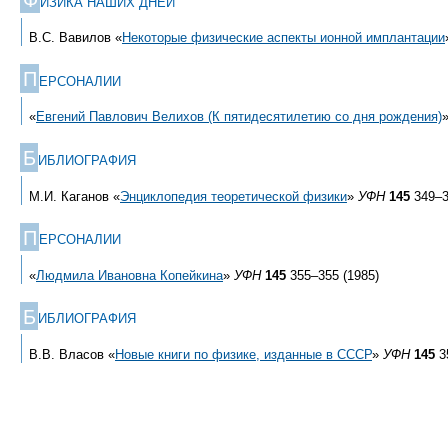
ИЗИКА НАШИХ ДНЕЙ
В.С. Вавилов «
Некоторые физические аспекты ионной имплантации
П
ЕРСОНАЛИИ
«
Евгений Павлович Велихов (К пятидесятилетию со дня рождения)
Б
ИБЛИОГРАФИЯ
М.И. Каганов «
Энциклопедия теоретической физики
»
УФН
145
349–3
П
ЕРСОНАЛИИ
«
Людмила Ивановна Копейкина
»
УФН
145
355–355 (1985)
Б
ИБЛИОГРАФИЯ
В.В. Власов «
Новые книги по физике, изданные в СССР
»
УФН
145
3