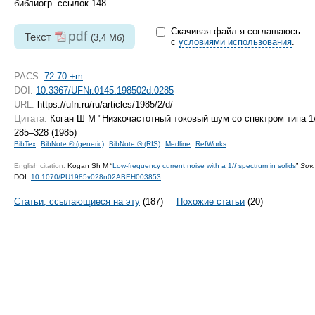
библиогр. ссылок 148.
Скачивая файл я соглашаюсь
pdf
Текст
(3,4 Мб)
с
условиями использования
.
PACS:
72.70.+m
DOI:
10.3367/UFNr.0145.198502d.0285
URL:
https://ufn.ru/ru/articles/1985/2/d/
Цитата:
Коган Ш М "Низкочастотный токовый шум со спектром типа 1
285–328 (1985)
BibTex
BibNote ® (generic)
BibNote ® (RIS)
Medline
RefWorks
English citation:
Kogan Sh M “
Low-frequency current noise with a 1/
f
spectrum in solids
”
Sov.
DOI:
10.1070/PU1985v028n02ABEH003853
Статьи, ссылающиеся на эту
(187)
Похожие статьи
(20)