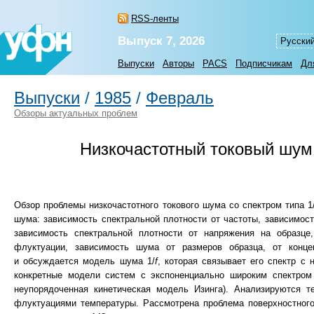
RSS-ленты
Выпуск 7, 2026
Русски
Выпуски
Авторы
PACS
Подписчикам
Дл
Выпуски
/
1985
/
Февраль
Обзоры актуальных проблем
Низкочастотный токовый шум 
Обзор проблемы низкочастотного токового шума со спектром типа 1
шума: зависимость спектральной плотности от частоты, зависимос
зависимость спектральной плотности от напряжения на образце
флуктуации, зависимость шума от размеров образца, от конце
и обсуждается модель шума 1/
f
, которая связывает его спектр с
конкретные модели систем с экспоненциально широким спектром
неупорядоченная кинетическая модель Изинга). Анализируются т
флуктуациями температуры. Рассмотрена проблема поверхностног