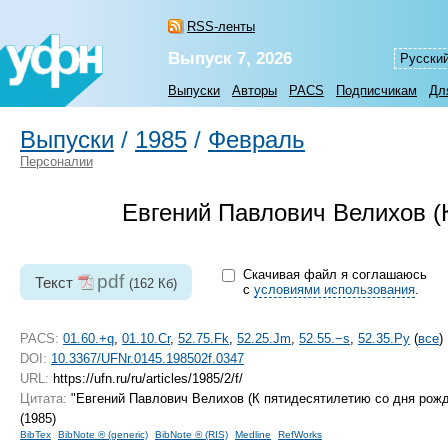
RSS-ленты
Выпуск 7, 2026
Русски
Выпуски
Авторы
PACS
Подписчикам
Дл
Выпуски
/
1985
/
Февраль
Персоналии
Евгений Павлович Велихов (
Скачивая файл я соглашаюсь
pdf
Текст
(162 Кб)
с
условиями использования
.
PACS:
01.60.+q
,
01.10.Cr
,
52.75.Fk
,
52.25.Jm
,
52.55.−s
,
52.35.Py
(
все
)
DOI:
10.3367/UFNr.0145.198502f.0347
URL:
https://ufn.ru/ru/articles/1985/2/f/
Цитата:
"Евгений Павлович Велихов (К пятидесятилетию со дня рож
(1985)
BibTex
BibNote ® (generic)
BibNote ® (RIS)
Medline
RefWorks