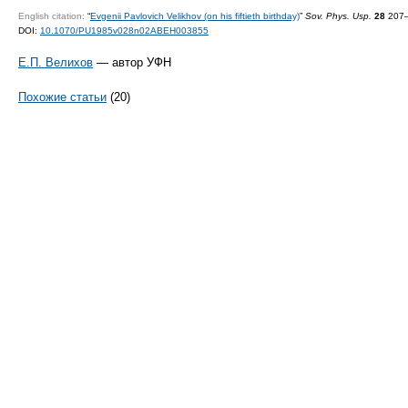
English citation:
“
Evgenii Pavlovich Velikhov (on his fiftieth birthday)
”
Sov. Phys. Usp.
28
207–
DOI:
10.1070/PU1985v028n02ABEH003855
Е.П. Велихов
— автор УФН
Похожие статьи
(20)