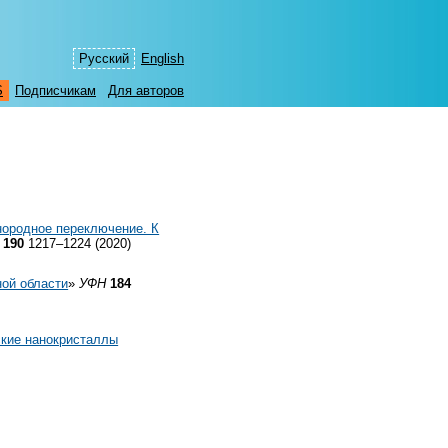
Русский
English
S
Подписчикам
Для авторов
нородное переключение. К
190
1217–1224 (2020)
ной области
»
УФН
184
ские нанокристаллы