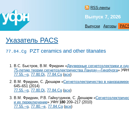
RSS-ленты
Выпуск 7, 2026
Выпуски
Авторы
PAC
Указатель PACS
PZT ceramics and other titanates
77.84.Cg
В.С. Быстров, В.М. Фридкин «
Двумерные сегнетоэлектрики и од
75-летию теории сегнетоэлектричества Ландау—Гинзбурга
»
УФН
77.55.−g
,
77.80.Dj
,
77.84.Cg
(
все
)
В.М. Фридкин, С. Дюшарм «
Сегнетоэлектричество в наноразмер
645–651 (2014)
77.55.−g
,
77.80.Dj
,
77.84.Cg
(
все
)
В.М. Фридкин, Р.В. Гайнутдинов, С. Дюшарм «
Сегнетоэлектриче
и их переключение
»
УФН
180
209–217 (2010)
77.55.−g
,
77.80.−e
,
77.84.Cg
(
все
)