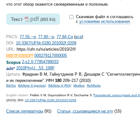
что этот обзор окажется своевременным и полезным.
Скачивая файл я соглашаюсь
pdf
Текст
(893 Кб)
с
условиями использования
.
PACS:
77.55.−g
,
77.80.−e
,
77.84.Cg
(
все
)
DOI:
10.3367/UFNr.0180.201002f.0209
URL:
https://ufn.ru/ru/articles/2010/2/f/
000279117000005
2-s2.0-77954788033
2010PhyU...53..199F
Цитата:
Фридкин В М, Гайнутдинов Р В, Дюшарм С "Сегнетоэлектрич
и их переключение"
УФН
180
209–217 (2010)
BibTex
BibNote ® (generic)
BibNote ® (RIS)
Medline
RefWorks
English citation:
Fridkin V M, Gaynutdinov R V, Ducharme S “
Ferroelectric nanocrystals and th
(2010);
DOI:
10.3367/UFNe.0180.201002f.0209
Список литературы
(91)
Статьи, ссылающиеся на эту
(15)