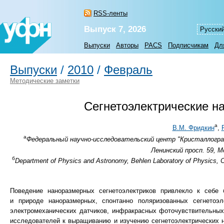
RSS-ленты
Выпуск 7, 2026
Русски
Выпуски
Авторы
PACS
Подписчикам
Дл
Выпуски
/
2010
/
Февраль
Методические заметки
Сегнетоэлектрические н
а
В.М. Фридкин
,
а
Федеральный научно-исследовательский центр "Кристаллогр
Ленинский просп. 59, М
б
Department of Physics and Astronomy, Behlen Laboratory of Physics, Ce
Поведение наноразмерных сегнетоэлектриков привлекло к себе
и природе наноразмерных, спонтанно поляризованных сегнетоэл
электромеханических датчиков, инфракрасных фоточувствительных
исследователей к выращиванию и изучению сегнетоэлектрических н