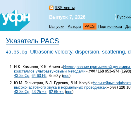
RSS-ленты
Выпуск 7, 2026
Русски
Выпуски
Авторы
PACS
Подписчикам
Дл
Указатель PACS
Ultrasonic velocity, dispersion, scattering, d
43.35.Cg
И.К. Камилов, Х.К. Алиев «
Исследование критической динамики
кристаллов ультразвуковыми методами
»
УФН
168
953–974 (1998
43.35.Cg
,
64.60.Ht
, 75.50.y (
все
)
Ю.М. Гальперин, В.Л. Гуревич, В.И. Козуб «
Нелинейные эффекты
высокочастотного звука в нормальных проводниках
»
УФН
128
10
43.35.Cg
,
43.25.−x
,
62.65.+k
(
все
)