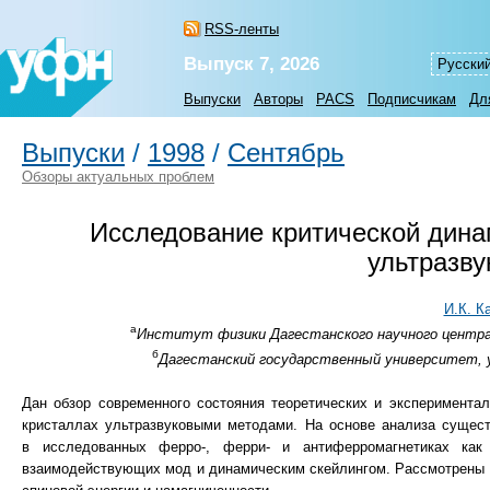
RSS-ленты
Выпуск 7, 2026
Русски
Выпуски
Авторы
PACS
Подписчикам
Дл
Выпуски
/
1998
/
Сентябрь
Обзоры актуальных проблем
Исследование критической дина
ультразв
И.К. К
а
Институт физики Дагестанского научного центра Р
б
Дагестанский государственный университет, ул
Дан обзор современного состояния теоретических и эксперимента
кристаллах ультразвуковыми методами. На основе анализа сущест
в исследованных ферро-, ферри- и антиферромагнетиках как
взаимодействующих мод и динамическим скейлингом. Рассмотрены в