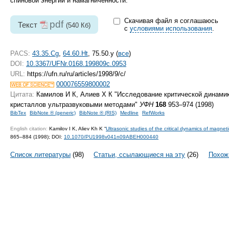
спиновой энергии и намагниченности.
Скачивая файл я соглашаюсь
pdf
Текст
(540 Кб)
с
условиями использования
.
PACS:
43.35.Cg
,
64.60.Ht
, 75.50.y (
все
)
DOI:
10.3367/UFNr.0168.199809c.0953
URL:
https://ufn.ru/ru/articles/1998/9/c/
000076559800002
Цитата:
Камилов И К, Алиев Х К "Исследование критической динами
кристаллов ультразвуковыми методами"
УФН
168
953–974 (1998)
BibTex
BibNote ® (generic)
BibNote ® (RIS)
Medline
RefWorks
English citation:
Kamilov I K, Aliev Kh K “
Ultrasonic studies of the critical dynamics of magneti
865–884 (1998);
DOI:
10.1070/PU1998v041n09ABEH000440
Список литературы
(98)
Статьи, ссылающиеся на эту
(26)
Похож