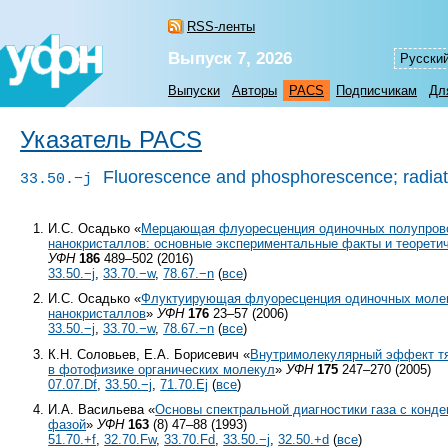
RSS-ленты
Выпуск 7, 2026
Русски
Выпуски
Авторы
PACS
Подписчикам
Дл
Указатель PACS
Fluorescence and phosphorescence; radiati
33.50.−j
И.С. Осадько «
Мерцающая флуоресценция одиночных полупров
нанокристаллов: основные экспериментальные факты и теорети
УФН
186
489–502 (2016)
33.50.−j
,
33.70.−w
,
78.67.−n
(
все
)
И.С. Осадько «
Флуктуирующая флуоресценция одиночных молек
нанокристаллов
»
УФН
176
23–57 (2006)
33.50.−j
,
33.70.−w
,
78.67.−n
(
все
)
К.Н. Соловьев, Е.А. Борисевич «
Внутримолекулярный эффект т
в фотофизике органических молекул
»
УФН
175
247–270 (2005)
07.07.Df
,
33.50.−j
,
71.70.Ej
(
все
)
И.А. Васильева «
Основы спектральной диагностики газа с конд
фазой
»
УФН
163
(8) 47–88 (1993)
51.70.+f
,
32.70.Fw
,
33.70.Fd
,
33.50.−j
,
32.50.+d
(
все
)