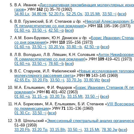
В.А. Иванов «
Диссоциативная рекомбинация молекулярных ионо
газов
»
УФН
162
(1) 35–70 (1992)
34.80.Lx
,
34.80.Ht
,
52.20.Fs
,
52.25.Os
,
33.15.Mt
,
33.50.−j
(
все
)
В.В. Грузинский, Б.И. Степанов
и др.
«
Николай Александрович Б
(К пятидесятилетию со дня рождения)
»
УФН
111
195–196 (1973)
01.60.+q
,
33.50.−j
,
42.50.−p
(
все
)
А.М. Бонч-Бруевич, Ю.Н. Денисюк
и др.
«
Борис Иванович Степа
со дня рождения)
»
УФН
110
155–156 (1973)
01.60.+q
,
33.50.−j
,
33.20.Vq
,
33.80.−b
,
42.50.−p
(
все
)
Л.В. Володько, Л.В. Лёвшин, К.Н. Соловьев «
Антон Никифорови
(К семидесятилетию со дня рождения)
»
УФН
109
419–421 (1973)
01.60.+q
,
33.50.−j
,
78.60.−b
(
все
)
В.С. Старунов, И.Л. Фабелинский «
Новые исследования теплово
молекулярного рассеяния света
»
УФН
99
143–145 (1969)
42.65.Es
,
33.20.Fb
,
33.50.−j
,
33.70.Jg
,
33.80.Wz
(
все
)
М.А. Ельяшевич, Ф.И. Федоров «
Борис Иванович Степанов (К п
рождения)
»
УФН
81
401–402 (1963)
01.60.+q
,
31.15.−p
,
33.20.Tp
,
33.15.Mt
,
33.50.−j
(
все
)
Н.А. Борисевич, М.А. Ельяшевич, Б.И. Степанов «
VIII Всесоюзн
по люминесценции
»
УФН
71
131–136 (1960)
01.30.Cc
,
33.50.−j
(
все
)
Э.В. Шпольский «
Эмиссионный спектральный анализ органическ
51–69 (1959)
33.20.Fb
,
33.20.Tp
,
33.15.Bh
,
33.50.−j
,
33.15.Mt
,
78.30.Jw
(
все
)