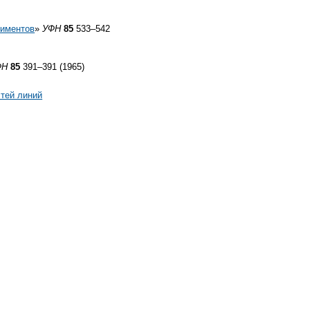
риментов
»
УФН
85
533–542
ФН
85
391–391 (1965)
тей линий