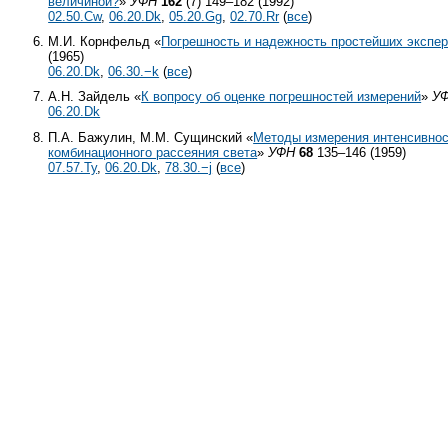
величиной?
»
УФН
162
(7) 149–182 (1992)
02.50.Cw
,
06.20.Dk
,
05.20.Gg
,
02.70.Rr
(
все
)
М.И. Корнфельд «
Погрешность и надежность простейших экспе
(1965)
06.20.Dk
,
06.30.−k
(
все
)
А.Н. Зайдель «
К вопросу об оценке погрешностей измерений
»
У
06.20.Dk
П.А. Бажулин, М.М. Сущинский «
Методы измерения интенсивнос
комбинационного рассеяния света
»
УФН
68
135–146 (1959)
07.57.Ty
,
06.20.Dk
,
78.30.−j
(
все
)