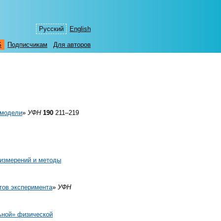
Русский
English
S
Подписчикам
Для авторов
 модели
»
УФН
190
211–219
измерений и методы
тов эксперимента
»
УФН
ьной» физической