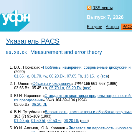
RSS-ленты
Выпуск 7, 2026
Выпуски
Авторы
PAC
Указатель PACS
Measurement and error theory
06.20.Dk
В.С. Пронских «
Проблемы измерений: современные дискуссии и
(2020)
01.65.+g
,
01.70.+w
,
06.20.Dk
,
07.05.Fb
,
13.15.+g
(
все
)
Г. Оппен «
Объекты и окружение
»
УФН
166
661–667 (1996)
03.65.Bz, 05.45.+b,
05.70.Ln
,
06.20.Dk
(
все
)
Ю.И. Воронцов «
Стандартные квантовые пределы погрешностей 
их преодоления
»
УФН
164
89–104 (1994)
03.65.Bz,
06.20.Dk
В.Н. Тутубалин «
Вероятность, компьютеры и обработка результа
163
(7) 93–109 (1993)
01.40.gb
,
01.50.ht
,
02.50.−r
,
06.20.Dk
(
все
)
Ю.И. Алимов, Ю.А. Кравцов «
Является ли вероятность «нормал