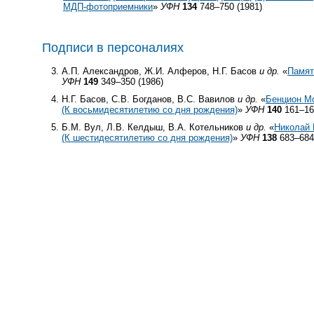
МДП-фотоприемники
»
УФН
134
748–750 (1981)
Подписи в персоналиях
А.П. Александров, Ж.И. Алферов, Н.Г. Басов
и др.
«
Памят
УФН
149
349–350 (1986)
Н.Г. Басов, С.В. Богданов, В.С. Вавилов
и др.
«
Бенцион М
(К восьмидесятилетию со дня рождения)
»
УФН
140
161–16
Б.М. Вул, Л.В. Келдыш, В.А. Котельников
и др.
«
Николай 
(К шестидесятилетию со дня рождения)
»
УФН
138
683–684