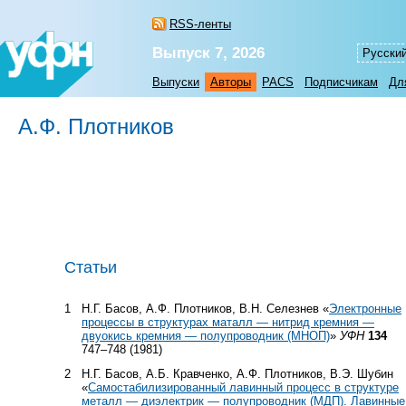
RSS-ленты
Выпуск 7, 2026
Русски
Выпуски
Авторы
PACS
Подписчикам
Дл
А.Ф. Плотников
Статьи
1
Н.Г. Басов, А.Ф. Плотников, В.Н. Селезнев «
Электронные
процессы в структурах маталл — нитрид кремния —
двуокись кремния — полупроводник (МНОП)
»
УФН
134
747–748 (1981)
2
Н.Г. Басов, А.Б. Кравченко, А.Ф. Плотников, В.Э. Шубин
«
Самостабилизированный лавинный процесс в структуре
металл — диэлектрик — полупроводник (МДП). Лавинные