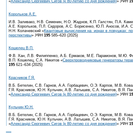
«
Александр Сергеевич Сигов (к 80-летию со дня рождения)
»
УФН
1
Корольков А.Е.
И.В. Заливако, Н.В. Семенин, Н.О. Жаднов, К.П. Галстян, П.А. Кам
А.Е. Корольков, П.Л. Сидоров, А.С. Борисенко, Ю.П. Аносов, И.А. 
Н.Н. Колачевский «
Квантовые вычисления на ионах в ловушках: пр
перспективы
»
УФН
195
585–620 (2025)
Кошелец В.П.
Ф.В. Хан, Л.В. Филиппенко, А.Б. Ермаков, М.Е. Парамонов, М.Ю. Ф
В.П. Кошелец, С.А. Никитов «
Сверхпроводниковые генераторы тера
195
621–634 (2025)
Красников Г.Я.
В.Б. Бетелин, С.В. Гарнов, А.А. Горбацевич, О.Э. Карпов, М.В. Кова
Г.Я. Красников, Ю.Н. Кульчин, А.В. Латышев, С.А. Никитов, В.Я. Па
«
Александр Сергеевич Сигов (к 80-летию со дня рождения)
»
УФН
1
Кульчин Ю.Н.
В.Б. Бетелин, С.В. Гарнов, А.А. Горбацевич, О.Э. Карпов, М.В. Кова
Г.Я. Красников, Ю.Н. Кульчин, А.В. Латышев, С.А. Никитов, В.Я. Па
«
Александр Сергеевич Сигов (к 80-летию со дня рождения)
»
УФН
1