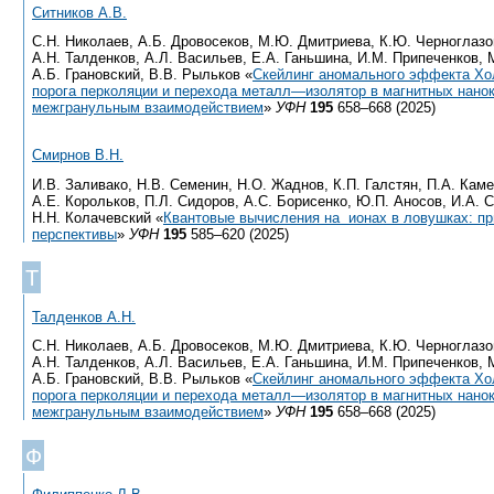
Ситников А.В.
С.Н. Николаев, А.Б. Дровосеков, М.Ю. Дмитриева, К.Ю. Черноглазов
А.Н. Талденков, А.Л. Васильев, Е.А. Ганьшина, И.М. Припеченков, 
А.Б. Грановский, В.В. Рыльков «
Cкейлинг аномального эффекта Хо
порога перколяции и перехода металл—изолятор в магнитных нано
межгранульным взаимодействием
»
УФН
195
658–668 (2025)
Смирнов В.Н.
И.В. Заливако, Н.В. Семенин, Н.О. Жаднов, К.П. Галстян, П.А. Кам
А.Е. Корольков, П.Л. Сидоров, А.С. Борисенко, Ю.П. Аносов, И.А. 
Н.Н. Колачевский «
Квантовые вычисления на ионах в ловушках: пр
перспективы
»
УФН
195
585–620 (2025)
Т
Талденков А.Н.
С.Н. Николаев, А.Б. Дровосеков, М.Ю. Дмитриева, К.Ю. Черноглазов
А.Н. Талденков, А.Л. Васильев, Е.А. Ганьшина, И.М. Припеченков, 
А.Б. Грановский, В.В. Рыльков «
Cкейлинг аномального эффекта Хо
порога перколяции и перехода металл—изолятор в магнитных нано
межгранульным взаимодействием
»
УФН
195
658–668 (2025)
Ф