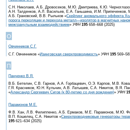
С.Н. Николаев, А.Б. Дровосеков, М.Ю. Дмитриева, К.Ю. Черноглазов
А.Н. Талденков, А.Л. Васильев, Е.А. Ганьшина, И.М. Припеченков, 
А.Б. Грановский, В.В. Рыльков «
Cкейлинг аномального эффекта Хо
порога перколяции и перехода металл—изолятор в магнитных нано
межгранульным взаимодействием
»
УФН
195
658–668 (2025)
О
Овчинников С.Г.
С.Г. Овчинников «
Изинговская сверхпроводимость
»
УФН
195
569–583
П
Панченко В.Я.
В.Б. Бетелин, С.В. Гарнов, А.А. Горбацевич, О.Э. Карпов, М.В. Кова
Г.Я. Красников, Ю.Н. Кульчин, А.В. Латышев, С.А. Никитов, В.Я. Па
«
Александр Сергеевич Сигов (к 80-летию со дня рождения)
»
УФН
1
Парамонов М.Е.
Ф.В. Хан, Л.В. Филиппенко, А.Б. Ермаков, М.Е. Парамонов, М.Ю. Ф
В.П. Кошелец, С.А. Никитов «
Сверхпроводниковые генераторы тера
195
621–634 (2025)