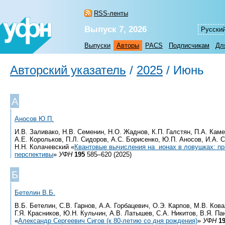
RSS-ленты
Выпуск 7, 2026
Русски
Выпуски
Авторы
PACS
Подписчикам
Дл
Авторский указатель
/
2025
/
Июнь
А
Аносов Ю.П.
И.В. Заливако, Н.В. Семенин, Н.О. Жаднов, К.П. Галстян, П.А. Кам
А.Е. Корольков, П.Л. Сидоров, А.С. Борисенко, Ю.П. Аносов, И.А. 
Н.Н. Колачевский «
Квантовые вычисления на ионах в ловушках: пр
перспективы
»
УФН
195
585–620 (2025)
Б
Бетелин В.Б.
В.Б. Бетелин, С.В. Гарнов, А.А. Горбацевич, О.Э. Карпов, М.В. Кова
Г.Я. Красников, Ю.Н. Кульчин, А.В. Латышев, С.А. Никитов, В.Я. Па
«
Александр Сергеевич Сигов (к 80-летию со дня рождения)
»
УФН
1