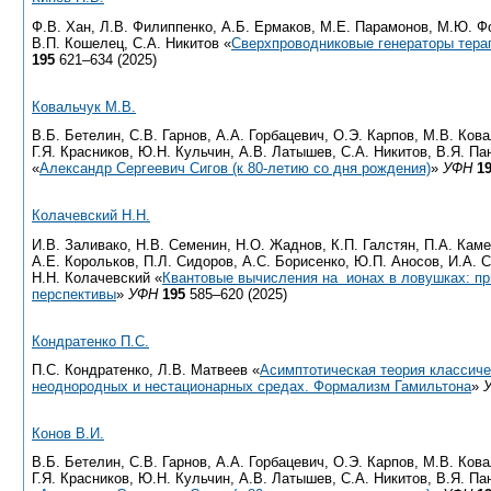
Ф.В. Хан, Л.В. Филиппенко, А.Б. Ермаков, М.Е. Парамонов, М.Ю. Ф
В.П. Кошелец, С.А. Никитов «
Сверхпроводниковые генераторы тера
195
621–634 (2025)
Ковальчук М.В.
В.Б. Бетелин, С.В. Гарнов, А.А. Горбацевич, О.Э. Карпов, М.В. Кова
Г.Я. Красников, Ю.Н. Кульчин, А.В. Латышев, С.А. Никитов, В.Я. Па
«
Александр Сергеевич Сигов (к 80-летию со дня рождения)
»
УФН
1
Колачевский Н.Н.
И.В. Заливако, Н.В. Семенин, Н.О. Жаднов, К.П. Галстян, П.А. Кам
А.Е. Корольков, П.Л. Сидоров, А.С. Борисенко, Ю.П. Аносов, И.А. 
Н.Н. Колачевский «
Квантовые вычисления на ионах в ловушках: пр
перспективы
»
УФН
195
585–620 (2025)
Кондратенко П.С.
П.С. Кондратенко, Л.В. Матвеев «
Асимптотическая теория классиче
неоднородных и нестационарных средах. Формализм Гамильтона
»
Конов В.И.
В.Б. Бетелин, С.В. Гарнов, А.А. Горбацевич, О.Э. Карпов, М.В. Кова
Г.Я. Красников, Ю.Н. Кульчин, А.В. Латышев, С.А. Никитов, В.Я. Па