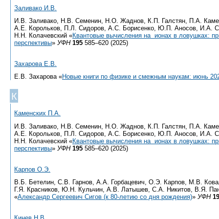
Заливако И.В.
И.В. Заливако, Н.В. Семенин, Н.О. Жаднов, К.П. Галстян, П.А. Кам
А.Е. Корольков, П.Л. Сидоров, А.С. Борисенко, Ю.П. Аносов, И.А. 
Н.Н. Колачевский «
Квантовые вычисления на ионах в ловушках: пр
перспективы
»
УФН
195
585–620 (2025)
Захарова Е.В.
Е.В. Захарова «
Новые книги по физике и смежным наукам: июнь 20
К
Каменских П.А.
И.В. Заливако, Н.В. Семенин, Н.О. Жаднов, К.П. Галстян, П.А. Кам
А.Е. Корольков, П.Л. Сидоров, А.С. Борисенко, Ю.П. Аносов, И.А. 
Н.Н. Колачевский «
Квантовые вычисления на ионах в ловушках: пр
перспективы
»
УФН
195
585–620 (2025)
Карпов О.Э.
В.Б. Бетелин, С.В. Гарнов, А.А. Горбацевич, О.Э. Карпов, М.В. Кова
Г.Я. Красников, Ю.Н. Кульчин, А.В. Латышев, С.А. Никитов, В.Я. Па
«
Александр Сергеевич Сигов (к 80-летию со дня рождения)
»
УФН
1
Кинев Н.В.