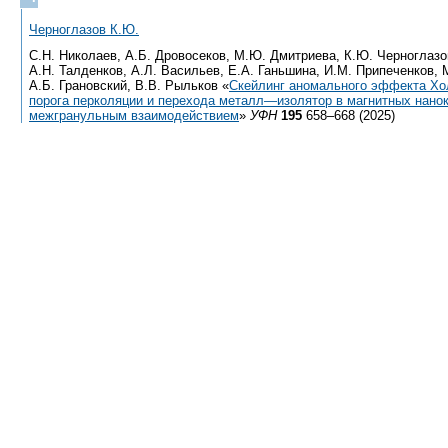
Черноглазов К.Ю.
С.Н. Николаев, А.Б. Дровосеков, М.Ю. Дмитриева, К.Ю. Черноглазов
А.Н. Талденков, А.Л. Васильев, Е.А. Ганьшина, И.М. Припеченков, 
А.Б. Грановский, В.В. Рыльков «
Cкейлинг аномального эффекта Хо
порога перколяции и перехода металл—изолятор в магнитных нано
межгранульным взаимодействием
»
УФН
195
658–668 (2025)