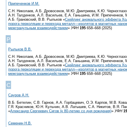
Припеченков И.М.
С.Н. Николаев, А.Б. Дровосеков, М.Ю. Дмитриева, К.Ю. Черноглазов
А.Н. Талденков, А.Л. Васильев, Е.А. Ганьшина, И.М. Припеченков, 
А.Б. Грановский, В.В. Рыльков «
Cкейлинг аномального эффекта Хо
порога перколяции и перехода металл—изолятор в магнитных нано
межгранульным взаимодействием
»
УФН
195
658–668 (2025)
Р
Рыльков В.В.
С.Н. Николаев, А.Б. Дровосеков, М.Ю. Дмитриева, К.Ю. Черноглазов
А.Н. Талденков, А.Л. Васильев, Е.А. Ганьшина, И.М. Припеченков, 
А.Б. Грановский, В.В. Рыльков «
Cкейлинг аномального эффекта Хо
порога перколяции и перехода металл—изолятор в магнитных нано
межгранульным взаимодействием
»
УФН
195
658–668 (2025)
С
Сауров А.Н.
В.Б. Бетелин, С.В. Гарнов, А.А. Горбацевич, О.Э. Карпов, М.В. Кова
Г.Я. Красников, Ю.Н. Кульчин, А.В. Латышев, С.А. Никитов, В.Я. Па
«
Александр Сергеевич Сигов (к 80-летию со дня рождения)
»
УФН
1
Семенин Н.В.