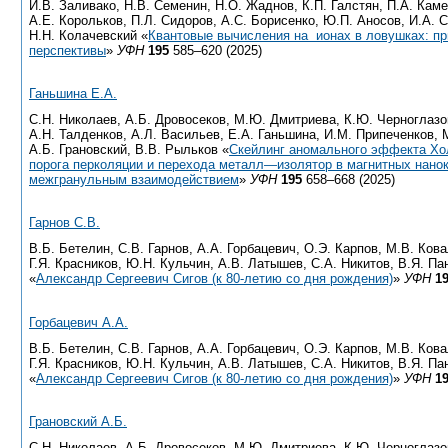
И.В. Заливако, Н.В. Семенин, Н.О. Жаднов, К.П. Галстян, П.А. Кам
А.Е. Корольков, П.Л. Сидоров, А.С. Борисенко, Ю.П. Аносов, И.А. 
Н.Н. Колачевский «
Квантовые вычисления на ионах в ловушках: пр
перспективы
»
УФН
195
585–620 (2025)
Ганьшина Е.А.
С.Н. Николаев, А.Б. Дровосеков, М.Ю. Дмитриева, К.Ю. Черноглазов
А.Н. Талденков, А.Л. Васильев, Е.А. Ганьшина, И.М. Припеченков, 
А.Б. Грановский, В.В. Рыльков «
Cкейлинг аномального эффекта Хо
порога перколяции и перехода металл—изолятор в магнитных нано
межгранульным взаимодействием
»
УФН
195
658–668 (2025)
Гарнов С.В.
В.Б. Бетелин, С.В. Гарнов, А.А. Горбацевич, О.Э. Карпов, М.В. Кова
Г.Я. Красников, Ю.Н. Кульчин, А.В. Латышев, С.А. Никитов, В.Я. Па
«
Александр Сергеевич Сигов (к 80-летию со дня рождения)
»
УФН
1
Горбацевич А.А.
В.Б. Бетелин, С.В. Гарнов, А.А. Горбацевич, О.Э. Карпов, М.В. Кова
Г.Я. Красников, Ю.Н. Кульчин, А.В. Латышев, С.А. Никитов, В.Я. Па
«
Александр Сергеевич Сигов (к 80-летию со дня рождения)
»
УФН
1
Грановский А.Б.
С.Н. Николаев, А.Б. Дровосеков, М.Ю. Дмитриева, К.Ю. Черноглазов