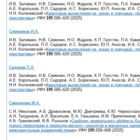
И.В. Заливако, Н.В. Семенин, Н.О. Жаднов, К.П. Галстян, П.А. Кам
А.Е. Корольков, П.Л. Сидоров, А.С. Борисенко, Ю.П. Аносов, И.А. 
Н.Н. Колачевский «
Квантовые вычисления на ионах в ловушках: пр
перспективы
»
УФН
195
585–620 (2025)
Семериков И.А.
И.В. Заливако, Н.В. Семенин, Н.О. Жаднов, К.П. Галстян, П.А. Кам
А.Е. Корольков, П.Л. Сидоров, А.С. Борисенко, Ю.П. Аносов, И.А. 
Н.Н. Колачевский «
Квантовые вычисления на ионах в ловушках: пр
перспективы
»
УФН
195
585–620 (2025)
Сидоров П.Л.
И.В. Заливако, Н.В. Семенин, Н.О. Жаднов, К.П. Галстян, П.А. Кам
А.Е. Корольков, П.Л. Сидоров, А.С. Борисенко, Ю.П. Аносов, И.А. 
Н.Н. Колачевский «
Квантовые вычисления на ионах в ловушках: пр
перспективы
»
УФН
195
585–620 (2025)
Симдянова М.А.
С.Н. Николаев, А.Б. Дровосеков, М.Ю. Дмитриева, К.Ю. Черноглазов
А.Н. Талденков, А.Л. Васильев, Е.А. Ганьшина, И.М. Припеченков, 
А.Б. Грановский, В.В. Рыльков «
Cкейлинг аномального эффекта Хо
порога перколяции и перехода металл—изолятор в магнитных нано
межгранульным взаимодействием
»
УФН
195
658–668 (2025)