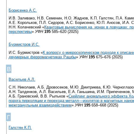
Борисенко А.С.
И.В. Заливако, Н.В. Семенин, Н.О. Жаднов, К.П. Галстян, П.А. Кам
А.Е. Корольков, П.Л. Сидоров, А.С. Борисенко, Ю.П. Аносов, И.А. 
Н.Н. Колачевский «
Квантовые вычисления на ионах в ловушках: пр
перспективы
»
УФН
195
585–620 (2025)
Бурмистров И.С.
И.С. Бурмистров «
К вопросу о микроскопическом подходе к описан
двумерных ферромагнетиках Рашбы
»
УФН
195
675–676 (2025)
В
Васильев А.Л.
С.Н. Николаев, А.Б. Дровосеков, М.Ю. Дмитриева, К.Ю. Черноглазов
А.Н. Талденков, А.Л. Васильев, Е.А. Ганьшина, И.М. Припеченков, 
А.Б. Грановский, В.В. Рыльков «
Cкейлинг аномального эффекта Хо
порога перколяции и перехода металл—изолятор в магнитных нано
межгранульным взаимодействием
»
УФН
195
658–668 (2025)
Г
Галстян К.П.