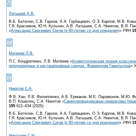
Л
Латышев А.В.
В.Б. Бетелин, С.В. Гарнов, А.А. Горбацевич, О.Э. Карпов, М.В. Кова
Г.Я. Красников, Ю.Н. Кульчин, А.В. Латышев, С.А. Никитов, В.Я. Па
«
Александр Сергеевич Сигов (к 80-летию со дня рождения)
»
УФН
1
М
Матвеев Л.В.
П.С. Кондратенко, Л.В. Матвеев «
Асимптотическая теория классиче
неоднородных и нестационарных средах. Формализм Гамильтона
»
Н
Никитов С.А.
Ф.В. Хан, Л.В. Филиппенко, А.Б. Ермаков, М.Е. Парамонов, М.Ю. Ф
В.П. Кошелец, С.А. Никитов «
Сверхпроводниковые генераторы тера
195
621–634 (2025)
В.Б. Бетелин, С.В. Гарнов, А.А. Горбацевич, О.Э. Карпов, М.В. Кова
Г.Я. Красников, Ю.Н. Кульчин, А.В. Латышев, С.А. Никитов, В.Я. Па
«
Александр Сергеевич Сигов (к 80-летию со дня рождения)
»
УФН
1
Николаев С.Н.