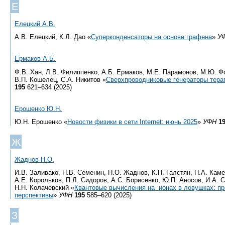
Е
Елецкий А.В.
А.В. Елецкий, К.Л. Дао «
Суперконденсаторы на основе графена
»
У
Ермаков А.Б.
Ф.В. Хан, Л.В. Филиппенко, А.Б. Ермаков, М.Е. Парамонов, М.Ю. Ф
В.П. Кошелец, С.А. Никитов «
Сверхпроводниковые генераторы тера
195
621–634 (2025)
Ерошенко Ю.Н.
Ю.Н. Ерошенко «
Новости физики в сети Internet: июнь 2025
»
УФН
1
Ж
Жаднов Н.О.
И.В. Заливако, Н.В. Семенин, Н.О. Жаднов, К.П. Галстян, П.А. Кам
А.Е. Корольков, П.Л. Сидоров, А.С. Борисенко, Ю.П. Аносов, И.А. 
Н.Н. Колачевский «
Квантовые вычисления на ионах в ловушках: пр
перспективы
»
УФН
195
585–620 (2025)
З