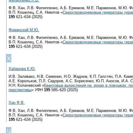
Филиппенко Л.В.
Ф.В. Хан, Л.В. Филиппенко, А.Б. Ермаков, М.Е. Парамонов, М.Ю. Ф
В.П. Кошелец, С.А. Никитов «
Сверхпроводниковые генераторы тера
195
621–634 (2025)
Фоминский М.Ю.
Ф.В. Хан, Л.В. Филиппенко, А.Б. Ермаков, М.Е. Парамонов, М.Ю. Ф
В.П. Кошелец, С.А. Никитов «
Сверхпроводниковые генераторы тера
195
621–634 (2025)
Х
Хабарова К.Ю.
И.В. Заливако, Н.В. Семенин, Н.О. Жаднов, К.П. Галстян, П.А. Кам
А.Е. Корольков, П.Л. Сидоров, А.С. Борисенко, Ю.П. Аносов, И.А. 
Н.Н. Колачевский «
Квантовые вычисления на ионах в ловушках: пр
перспективы
»
УФН
195
585–620 (2025)
Хан Ф.В.
Ф.В. Хан, Л.В. Филиппенко, А.Б. Ермаков, М.Е. Парамонов, М.Ю. Ф
В.П. Кошелец, С.А. Никитов «
Сверхпроводниковые генераторы тера
195
621–634 (2025)
Ч