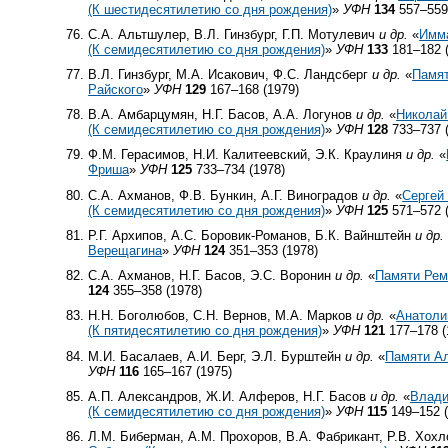
(К шестидесятилетию со дня рождения)
»
УФН
134
557–559
С.А. Альтшулер, В.Л. Гинзбург, Г.П. Мотулевич
и др.
«
Имма
(К семидесятилетию со дня рождения)
»
УФН
133
181–182 (
В.Л. Гинзбург, М.А. Исакович, Ф.С. Ландсберг
и др.
«
Памя
Райского
»
УФН
129
167–168 (1979)
В.А. Амбарцумян, Н.Г. Басов, А.А. Логунов
и др.
«
Николай
(К семидесятилетию со дня рождения)
»
УФН
128
733–737 (
Ф.М. Герасимов, Н.И. Калитеевский, Э.К. Краулиня
и др.
«
Фриша
»
УФН
125
733–734 (1978)
С.А. Ахманов, Ф.В. Бункин, А.Г. Виноградов
и др.
«
Сергей
(К семидесятилетию со дня рождения)
»
УФН
125
571–572 (
Р.Г. Архипов, А.С. Боровик-Романов, Б.К. Вайнштейн
и др.
Верещагина
»
УФН
124
351–353 (1978)
С.А. Ахманов, Н.Г. Басов, Э.С. Воронин
и др.
«
Памяти Рем
124
355–358 (1978)
Н.Н. Боголюбов, С.Н. Вернов, М.А. Марков
и др.
«
Анатоли
(К пятидесятилетию со дня рождения)
»
УФН
121
177–178 (
М.И. Басалаев, А.И. Берг, Э.Л. Бурштейн
и др.
«
Памяти А
УФН
116
165–167 (1975)
А.П. Александров, Ж.И. Алферов, Н.Г. Басов
и др.
«
Влади
(К семидесятилетию со дня рождения)
»
УФН
115
149–152 (
Л.М. Биберман, А.М. Прохоров, В.А. Фабрикант, Р.В. Хохл