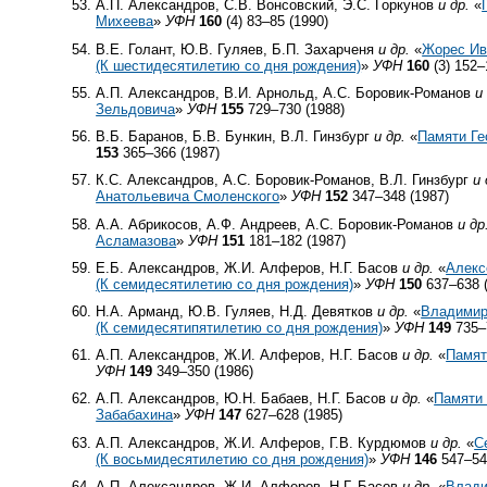
А.П. Александров, С.В. Вонсовский, Э.С. Горкунов
и др.
«
Михеева
»
УФН
160
(4) 83–85 (1990)
В.Е. Голант, Ю.В. Гуляев, Б.П. Захарченя
и др.
«
Жорес Ив
(К шестидесятилетию со дня рождения)
»
УФН
160
(3) 152–
А.П. Александров, В.И. Арнольд, А.С. Боровик-Романов
и
Зельдовича
»
УФН
155
729–730 (1988)
В.Б. Баранов, Б.В. Бункин, В.Л. Гинзбург
и др.
«
Памяти Ге
153
365–366 (1987)
К.С. Александров, А.С. Боровик-Романов, В.Л. Гинзбург
и 
Анатольевича Смоленского
»
УФН
152
347–348 (1987)
А.А. Абрикосов, А.Ф. Андреев, А.С. Боровик-Романов
и др
Асламазова
»
УФН
151
181–182 (1987)
Е.Б. Александров, Ж.И. Алферов, Н.Г. Басов
и др.
«
Алекс
(К семидесятилетию со дня рождения)
»
УФН
150
637–638 (
Н.А. Арманд, Ю.В. Гуляев, Н.Д. Девятков
и др.
«
Владимир
(К семидесятипятилетию со дня рождения)
»
УФН
149
735–
А.П. Александров, Ж.И. Алферов, Н.Г. Басов
и др.
«
Памят
УФН
149
349–350 (1986)
А.П. Александров, Ю.Н. Бабаев, Н.Г. Басов
и др.
«
Памяти 
Забабахина
»
УФН
147
627–628 (1985)
А.П. Александров, Ж.И. Алферов, Г.В. Курдюмов
и др.
«
С
(К восьмидесятилетию со дня рождения)
»
УФН
146
547–54
А.П. Александров, Ж.И. Алферов, Н.Г. Басов
и др.
«
Влади