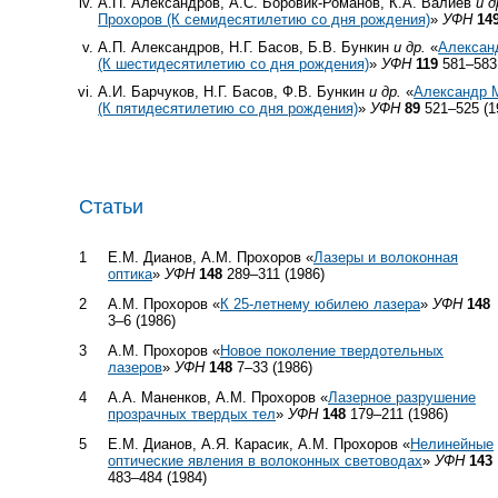
А.П. Александров, А.С. Боровик-Романов, К.А. Валиев
и д
Прохоров (К семидесятилетию со дня рождения)
»
УФН
14
А.П. Александров, Н.Г. Басов, Б.В. Бункин
и др.
«
Алексан
(К шестидесятилетию со дня рождения)
»
УФН
119
581–583 
А.И. Барчуков, Н.Г. Басов, Ф.В. Бункин
и др.
«
Александр 
(К пятидесятилетию со дня рождения)
»
УФН
89
521–525 (1
Статьи
1
Е.М. Дианов, А.М. Прохоров «
Лазеры и волоконная
оптика
»
УФН
148
289–311 (1986)
2
А.М. Прохоров «
К
25-летнему
юбилею лазера
»
УФН
148
3–6 (1986)
3
А.М. Прохоров «
Новое поколение твердотельных
лазеров
»
УФН
148
7–33 (1986)
4
А.А. Маненков, А.М. Прохоров «
Лазерное разрушение
прозрачных твердых тел
»
УФН
148
179–211 (1986)
5
Е.М. Дианов, А.Я. Карасик, А.М. Прохоров «
Нелинейные
оптические явления в волоконных световодах
»
УФН
143
483–484 (1984)