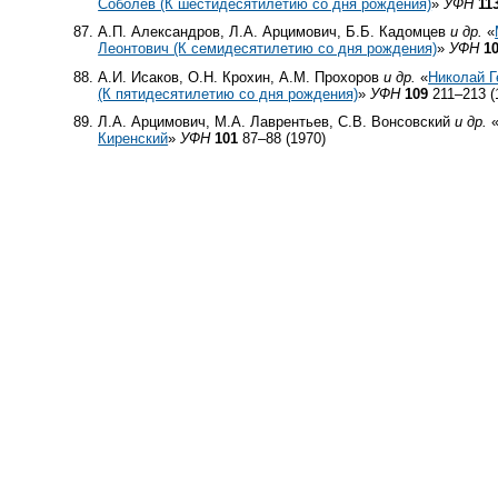
Соболев (К шестидесятилетию со дня рождения)
»
УФН
11
А.П. Александров, Л.А. Арцимович, Б.Б. Кадомцев
и др.
«
Леонтович (К семидесятилетию со дня рождения)
»
УФН
1
А.И. Исаков, О.Н. Крохин, А.М. Прохоров
и др.
«
Николай Г
(К пятидесятилетию со дня рождения)
»
УФН
109
211–213 (
Л.А. Арцимович, М.А. Лаврентьев, С.В. Вонсовский
и др.
Киренский
»
УФН
101
87–88 (1970)