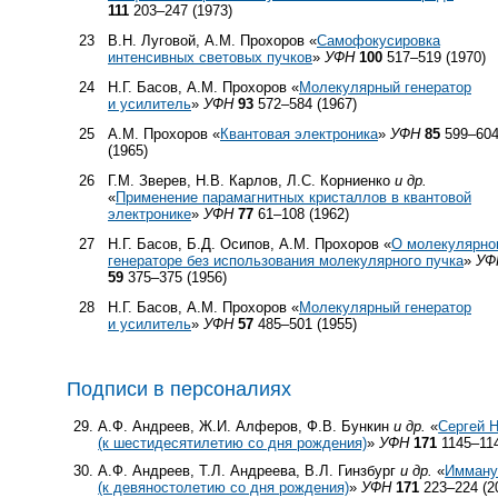
111
203–247 (1973)
23
В.Н. Луговой, А.М. Прохоров «
Самофокусировка
интенсивных световых пучков
»
УФН
100
517–519 (1970)
24
Н.Г. Басов, А.М. Прохоров «
Молекулярный генератор
и усилитель
»
УФН
93
572–584 (1967)
25
А.М. Прохоров «
Квантовая электроника
»
УФН
85
599–60
(1965)
26
Г.М. Зверев, Н.В. Карлов, Л.С. Корниенко
и др.
«
Применение парамагнитных кристаллов в квантовой
электронике
»
УФН
77
61–108 (1962)
27
Н.Г. Басов, Б.Д. Осипов, А.М. Прохоров «
О молекулярно
генераторе без использования молекулярного пучка
»
УФ
59
375–375 (1956)
28
Н.Г. Басов, А.М. Прохоров «
Молекулярный генератор
и усилитель
»
УФН
57
485–501 (1955)
Подписи в персоналиях
А.Ф. Андреев, Ж.И. Алферов, Ф.В. Бункин
и др.
«
Сергей 
(к шестидесятилетию со дня рождения)
»
УФН
171
1145–114
А.Ф. Андреев, Т.Л. Андреева, В.Л. Гинзбург
и др.
«
Имману
(к девяностолетию со дня рождения)
»
УФН
171
223–224 (2