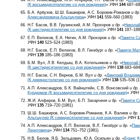
(К восьмидесятилетию со дня рождения)
»
УФН
144
687–68
Б.А. Арбузов, Ш.Ш. Башкиров, А.С. Боровик-Романов
и др
Александровича Альтшулера
»
УФН
141
559–560 (1983)
Н.Г. Басов, В.В. Грузинский, А.М. Прохоров
и др.
«
Николай
(К шестидесятилетию со дня рождения)
»
УФН
141
187–188
Е.П. Велихов, Е.А. Негин, А.М. Прохоров
и др.
«
Памяти С
УФН
140
523–524 (1983)
Н.Г. Басов, Е.П. Велихов, В.Л. Гинзбург
и др.
«
Памяти Мат
УФН
139
185–186 (1983)
Б.М. Вул, Л.В. Келдыш, В.А. Котельников
и др.
«
Николай 
(К шестидесятилетию со дня рождения)
»
УФН
138
683–684
Н.Г. Басов, С.Н. Вернов, Б.М. Вул
и др.
«
Дмитрий Владим
(К девяностолетию со дня рождения)
»
УФН
138
535–536 (1
А.П. Александров, Б.К. Вайнштейн, С.В. Вонсовский
и др.
Курдюмов (К восьмидесятилетию со дня рождения)
»
УФН
Ж.И. Алферов, Б.М. Вул, Б.П. Захарченя
и др.
«
Памяти С
УФН
135
719–720 (1981)
Ш.Ш. Башкиров, А.С. Боровик-Романов, К.А. Валиев
и др.
Альтшулер (К семидесятилетию со дня рождения)
»
УФН
1
А.П. Александров, Е.П. Велихов, В.Л. Гинзбург
и др.
«
Пам
Леонтовича
»
УФН
134
751–752 (1981)
Н.В. Белов, Я.Б. Зельдович, Ю.А. Осипьян
и др.
«
Борис К