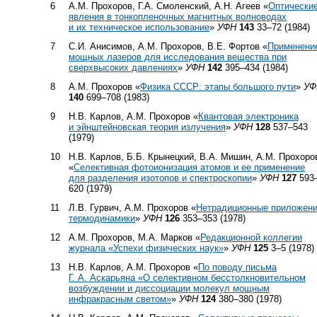
6
А.М. Прохоров, Г.А. Смоленский, А.Н. Агеев «
Оптически
явления в тонкопленочных магнитных волноводах
и их техническое использование
»
УФН
143
33–72 (1984)
7
С.И. Анисимов, А.М. Прохоров, В.Е. Фортов «
Применени
мощных лазеров для исследования вещества при
сверхвысоких давлениях
»
УФН
142
395–434 (1984)
8
А.М. Прохоров «
Физика СССР: этапы большого пути
»
УФ
140
699–708 (1983)
9
Н.В. Карлов, А.М. Прохоров «
Квантовая электроника
и эйнштейновская теория излучения
»
УФН
128
537–543
(1979)
10
Н.В. Карлов, Б.Б. Крынецкий, В.А. Мишин, А.М. Прохоро
«
Селективная фотоионизация атомов и ее применение
для разделения изотопов и спектроскопии
»
УФН
127
593
620 (1979)
11
Л.В. Гурвич, А.М. Прохоров «
Нетрадиционные приложен
термодинамики
»
УФН
126
353–353 (1978)
12
А.М. Прохоров, М.А. Марков «
Редакционной коллегии
журнала «Успехи физических наук»
»
УФН
125
3–5 (1978)
13
Н.В. Карлов, А.М. Прохоров «
Пo поводу письма
Г. А. Аскарьяна «О селективном бесстолкновительном
возбуждении и диссоциации молекул мощным
инфракрасным светом»
»
УФН
124
380–380 (1978)