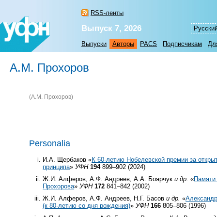
RSS-ленты
Выпуск 7, 2026
Русски
Выпуски
Авторы
PACS
Подписчикам
Дл
А.М. Прохоров
(А.М. Прохоров)
Personalia
И.А. Щербаков «
К 60-летию Нобелевской премии за откры
принципа
»
УФН
194
899–902 (2024)
Ж.И. Алферов, А.Ф. Андреев, А.А. Боярчук
и др.
«
Памяти
Прохорова
»
УФН
172
841–842 (2002)
Ж.И. Алферов, А.Ф. Андреев, Н.Г. Басов
и др.
«
Александр
(к
80-летию
со дня рождения)
»
УФН
166
805–806 (1996)