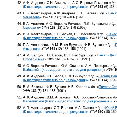
А.Ф. Андреев, С.И. Анисимов, А.С. Боровик-Романов
и др.
(К шестидесятилетию со дня рождения)
»
УФН
163
(6) 113–
Е.Б. Александров, А.Ф. Андреев, С.Н. Багаев
и др.
«
Памя
Чеботаева
»
УФН
163
(2) 105–106 (1993)
В.А. Ацаркин, А.С. Боровик-Романов, Л.Л. Буишвили
и др.
Скроцкого
»
УФН
162
(12) 175–178 (1992)
В.И. Александров, Т.Т. Басиев, В.Г. Веселаго
и др.
«
Вячес
(К шестидесятилетию со дня рождения)
»
УФН
162
(4) 165–
П.А. Апанасевич, А.М. Бонч-Бруевич, Ф.В. Бункин
и др.
«
Ахманова
»
УФН
161
(12) 153–156 (1991)
А.М. Балдин, Н.Г. Басов, В.Л. Гинзбург
и др.
«
Памяти Дми
Скобельцына
»
УФН
161
(8) 183–186 (1991)
А.С. Боровик-Романов, Ю.А. Осипьян, А.М. Прохоров
и др
Вайнштейн (К семидесятилетию со дня рождения)
»
УФН
1
А.Ф. Андреев, Н.Г. Басов, В.Л. Гинзбург
и др.
«
Леонид Ве
(К шестидесятилетию со дня рождения)
»
УФН
161
(4) 179–
В.М. Батенин, Ф.В. Бункин, Н.В. Карлов
и др.
«
Памяти Се
УФН
161
(3) 181–183 (1991)
А.Ф. Андреев, В.М. Агранович, А.С. Боровик-Романов
и др
Фабелинский (К восьмидесятилетию со дня рождения)
»
У
А.П. Александров, С.Т. Беляев, А.А. Галеев
и др.
«
Юрий Е
(К шестидесятилетию со дня рождения)
»
УФН
160
(10) 189