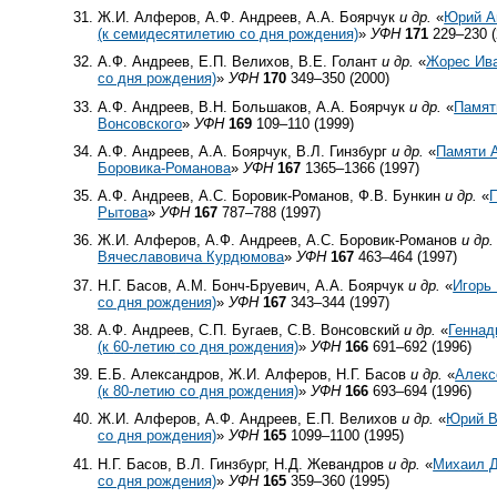
Ж.И. Алферов, А.Ф. Андреев, А.А. Боярчук
и др.
«
Юрий А
(к семидесятилетию со дня рождения)
»
УФН
171
229–230 (
А.Ф. Андреев, Е.П. Велихов, В.Е. Голант
и др.
«
Жорес Ив
со дня рождения)
»
УФН
170
349–350 (2000)
А.Ф. Андреев, В.Н. Большаков, А.А. Боярчук
и др.
«
Памят
Вонсовского
»
УФН
169
109–110 (1999)
А.Ф. Андреев, А.А. Боярчук, В.Л. Гинзбург
и др.
«
Памяти 
Боровика-Романова
»
УФН
167
1365–1366 (1997)
А.Ф. Андреев, А.С. Боровик-Романов, Ф.В. Бункин
и др.
«
Рытова
»
УФН
167
787–788 (1997)
Ж.И. Алферов, А.Ф. Андреев, А.С. Боровик-Романов
и др.
Вячеславовича Курдюмова
»
УФН
167
463–464 (1997)
Н.Г. Басов, А.М. Бонч-Бруевич, А.А. Боярчук
и др.
«
Игорь
со дня рождения)
»
УФН
167
343–344 (1997)
А.Ф. Андреев, С.П. Бугаев, С.В. Вонсовский
и др.
«
Геннад
(к
60-летию
со дня рождения)
»
УФН
166
691–692 (1996)
Е.Б. Александров, Ж.И. Алферов, Н.Г. Басов
и др.
«
Алекс
(к
80-летию
со дня рождения)
»
УФН
166
693–694 (1996)
Ж.И. Алферов, А.Ф. Андреев, Е.П. Велихов
и др.
«
Юрий В
со дня рождения)
»
УФН
165
1099–1100 (1995)
Н.Г. Басов, В.Л. Гинзбург, Н.Д. Жевандров
и др.
«
Михаил Д
со дня рождения)
»
УФН
165
359–360 (1995)