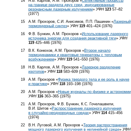
14
Н.В. Карлов, А.М. Прохоров «
Селективные процессы
на границе раздела двух сред, индуцированные
резонансным лазерным излучением
»
УФН
123
57–82
(1977)
15
А.М. Прохоров, С.И. Анисимов, П.П. Пашинин «
Лазерный
термоядерный синтез
»
УФН
119
401–424 (1976)
16
Ф.В. Бункин, А.М. Прохоров «
Использование лазерного
источника энергии для создания реактивной тяги
»
УФН
119
425–446 (1976)
17
В.К. Конюхов, А.М. Прохоров «
Второе начало
термодинамики и квантовые генераторы с тепловым
возбуждением
»
УФН
119
541–550 (1976)
18
Н.В. Карлов, А.М. Прохоров «
Лазерное разделение
изотопов
»
УФН
118
583–609 (1976)
19
А.М. Прохоров «
Физика твердого тела и ее роль в науке
и практике
»
УФН
118
193–198 (1976)
20
А.М. Прохоров «
Новые журналы по физике и астрономии
УФН
116
363–365 (1975)
21
А.М. Прохоров, Ф.В. Бункин, К.С. Гочелашвили,
В.И. Шитов «
Распространение лазерного излучения
в случайно-неоднородных средах
»
УФН
114
415–456
(1974)
22
В.Н. Луговой, А.М. Прохоров «
Теория распространения
мощного лазерного излучения в нелинейной среде
»
УФН