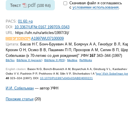
Скачивая файл я соглашаюсь
pdf
Текст
(100 Кб)
с
условиями использования
.
PACS:
01.60.+q
DOI:
10.3367/UFNr.0167.199703j.0343
URL:
https://ufn.ru/ru/articles/1997/3/j/
A1997WU37100009
Цитата:
Басов Н Г, Бонч-Бруевич А М, Боярчук А А, Гинзбург В Л, К
Крохин О Н, Осико В В, Пашинин П П, Прохоров А М, Силин В П, Щер
Собельман (к
70-летию
со дня рождения)"
УФН
167
343–344 (1997)
BibTex
BibNote ® (generic)
BibNote ® (RIS)
Medline
RefWorks
English citation:
Basov N G, Bonch-Bruevich A M, Boyarchuk A A, Ginzburg V L, Kardashev 
Osiko V V, Pashinin P P, Prokhorov A M, Silin V P, Shcherbakov I A “
Igor’ Il’ich Sobel’man (o
40
323–324 (1997);
DOI:
10.1070/PU1997v040n03ABEH000221
И.И. Собельман
— автор УФН
Похожие статьи
(20)