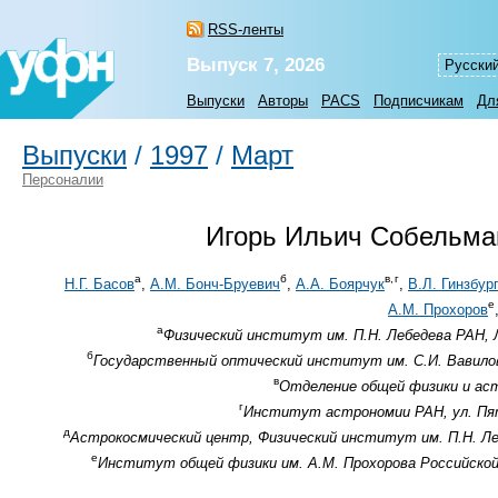
RSS-ленты
Выпуск 7, 2026
Русски
Выпуски
Авторы
PACS
Подписчикам
Дл
Выпуски
/
1997
/
Март
Персоналии
Игорь Ильич Собельма
а
б
в,
г
Н.Г. Басов
,
А.М. Бонч-Бруевич
,
А.А. Боярчук
,
В.Л. Гинзбур
е
А.М. Прохоров
а
Физический институт им. П.Н. Лебедева РАН, Л
б
Государственный оптический институт им. С.И. Вавилов
в
Отделение общей физики и аст
г
Институт астрономии РАН, ул. Пятн
д
Астрокосмический центр, Физический институт им. П.Н. Леб
е
Институт общей физики им. А.М. Прохорова Российской а