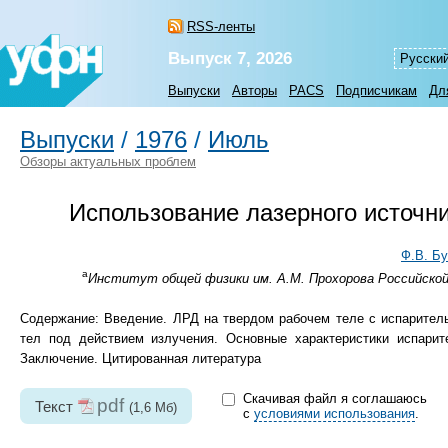
RSS-ленты
Выпуск 7, 2026
Русски
Выпуски
Авторы
PACS
Подписчикам
Дл
Выпуски
/
1976
/
Июль
Обзоры актуальных проблем
Использование лазерного источни
Ф.В. Б
а
Институт общей физики им. А.М. Прохорова Российской а
Содержание: Введение. ЛРД на твердом рабочем теле с испарител
тел под действием излучения. Основные характеристики испарите
Заключение. Цитированная литература
Скачивая файл я соглашаюсь
pdf
Текст
(1,6 Мб)
с
условиями использования
.