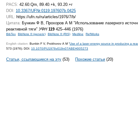
PACS:
42.60.Qm, 89.40.+k, 93.20.+r
DOI:
10.3367/UFNr.0119.197607b.0425
URL:
https://ufn.ru/ru/articles/1976/7/b/
Цитата:
Бункин Ф В, Прохоров А М "Использование лазерного источн
реактивной тяги"
УФН
119
425–446 (1976)
BibTex
BibNote ® (generic)
BibNote ® (RIS)
Medline
RefWorks
English citation:
Bunkin F V, Prokhorov A M “
Use of a laser energy source in producing a reac
573 (1976);
DOI:
10.1070/PU1976v019n07ABEH005273
Статьи, ссылающиеся на эту
(53)
Похожие статьи
(20)