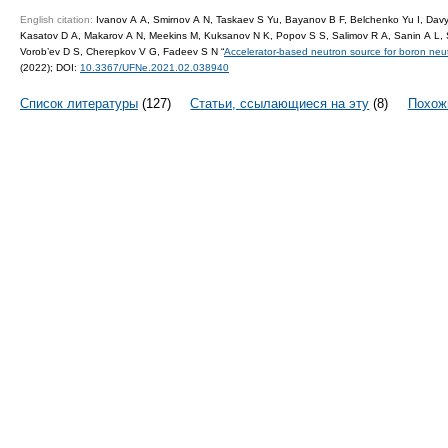
English citation:
Ivanov A A, Smirnov A N, Taskaev S Yu, Bayanov B F, Belchenko Yu I, Davy
Kasatov D A, Makarov A N, Meekins M, Kuksanov N K, Popov S S, Salimov R A, Sanin A L, S
Vorob’ev D S, Cherepkov V G, Fadeev S N “
Accelerator-based neutron source for boron neu
(2022);
DOI:
10.3367/UFNe.2021.02.038940
Список литературы
(127)
Статьи, ссылающиеся на эту
(8)
Похож