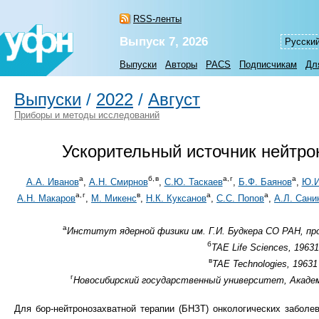
RSS-ленты
Выпуск 7, 2026
Русски
Выпуски
Авторы
PACS
Подписчикам
Дл
Выпуски
/
2022
/
Август
Приборы и методы исследований
Ускорительный источник нейтро
а
б,
в
а,
г
а
А.А. Иванов
,
А.Н. Смирнов
,
С.Ю. Таскаев
,
Б.Ф. Баянов
,
Ю.И
а,
г
в
а
а
А.Н. Макаров
,
М. Микенс
,
Н.К. Куксанов
,
С.С. Попов
,
А.Л. Сани
а
Институт ядерной физики им. Г.И. Будкера СО РАН, про
б
TAE Life Sciences, 19631
в
TAE Technologies, 19631 
г
Новосибирский государственный университет, Академго
Для бор-нейтронозахватной терапии (БНЗТ) онкологических заболе