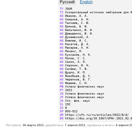
Русский
English
TY
TI
AU
AU
AU
AU
AU
AU
AU
AU
AU
AU
AU
AU
AU
AU
AU
AU
AU
AU
AU
AU
PB
PY
JO
JF
JA
VL
IS
SP
UR
ER
 https://doi.org/10.3367/UFNr.2021.02.
Поступила:
30 марта 2021,
доработана:
7 апреля 2021,
одобрена в печать:
8 апреля 2