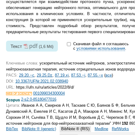
осуществляется при взаимодействии протонного пучка, ускоренн
обеспечивает генерацию нейтронного потока, оптимального для пр
использования в клинических условиях. В частности, отличител
конструкция (в которой не применяются ускорительные трубки), на
стоимость. Представлен подробный обзор результатов, получ
предварительные результаты тестирования первого специализирован
Скачивая файл я соглашаюсь
pdf
Текст
(1,6 Мб)
с
условиями использования
.
Ключевые слова:
ускорительный источник нейтронов, электростатиче
нейтронозахватная терапия, источник отрицательных ионов водорода
PACS:
29.20.−c
,
29.25.Dz
,
87.19.xj
,
87.53.−j
,
87.55.−x
(
все
)
DOI:
10.3367/UFNr.2021.02.038940
URL:
https://ufn.ru/ru/articles/2022/8/d/
001099034300004
2-s2.0-85180477016
Цитата:
Иванов А А, Смирнов А Н, Таскаев С Ю, Баянов Б Ф, Бельче
Дунаевский А, Емелев И С, Касатов Д А, Макаров А Н, Микенс М, Кук
Сорокин И Н, Сычёва Т В, Щудло И М, Воробьев Д С, Черепков В Г, 
источник нейтронов для бор-нейтронозахватной терапии"
УФН
192
893
BibTex
BibNote ® (generic)
BibNote ® (RIS)
Medline
RefWorks