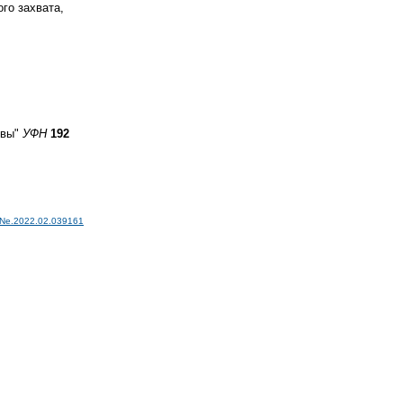
го захвата,
ивы"
УФН
192
Ne.2022.02.039161