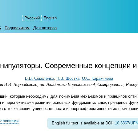
Русский
English
S
Подписчикам
Для авторов
анипуляторы. Современные концепции и
Б.В. Соколенко
,
Н.В. Шостка
,
О.С. Каракчиева
В.И. Вернадского, пр. Академика Вернадского 4, Симферополь, Респу
й, которые необходимы для понимания механизмов и принципов оптичес
 и перспективами развития основных фундаментальных принципов функ
в с точки зрения универсальности и энергоэффективности их применени
условиями
English fulltext is available at DOI:
10.3367/UFN