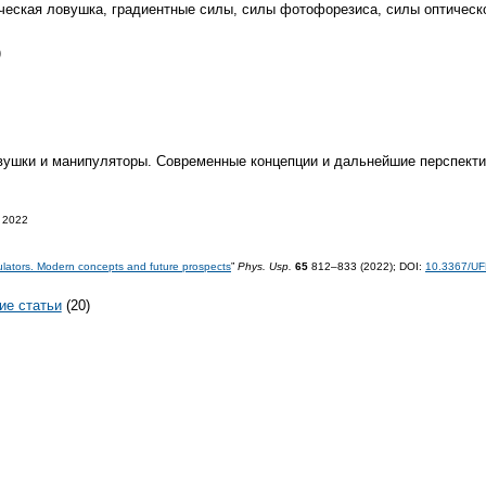
ческая ловушка, градиентные силы, силы фотофорезиса, силы оптическо
)
овушки и манипуляторы. Современные концепции и дальнейшие перспект
 2022
lators. Modern concepts and future prospects
”
Phys. Usp.
65
812–833 (2022);
DOI:
10.3367/UF
ие статьи
(20)