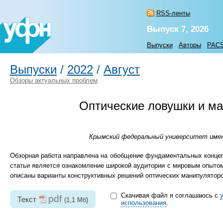
RSS-ленты
Выпуск 7, 2026
Выпуски
Авторы
PAC
Выпуски
/
2022
/
Август
Обзоры актуальных проблем
Оптические ловушки и м
Крымский федеральный университет имени 
Обзорная работа направлена на обобщение фундаментальных концепци
статьи является ознакомление широкой аудитории с мировым опытом
описаны варианты конструктивных решений оптических манипуляторо
Скачивая файл я соглашаюсь с
pdf
Текст
(1,1 Мб)
использования
.