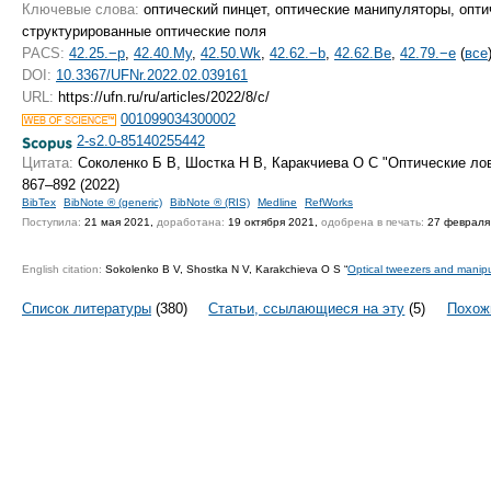
Ключевые слова:
оптический пинцет, оптические манипуляторы, опти
структурированные оптические поля
PACS:
42.25.−p
,
42.40.My
,
42.50.Wk
,
42.62.−b
,
42.62.Be
,
42.79.−e
(
все
DOI:
10.3367/UFNr.2022.02.039161
URL:
https://ufn.ru/ru/articles/2022/8/c/
001099034300002
2-s2.0-85140255442
Цитата:
Соколенко Б В, Шостка Н В, Каракчиева О С "Оптические л
867–892 (2022)
BibTex
BibNote ® (generic)
BibNote ® (RIS)
Medline
RefWorks
Поступила:
21 мая 2021,
доработана:
19 октября 2021,
одобрена в печать:
27 февраля
English citation:
Sokolenko B V, Shostka N V, Karakchieva O S “
Optical tweezers and manipu
Список литературы
(380)
Статьи, ссылающиеся на эту
(5)
Похож