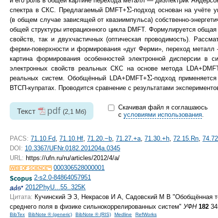
и его роль в общей картине перехода металл — диэлектрик Андерсо
Σ
Σ
спектра в СКС. Предлагаемый DMFT+
-подход основан на учёте 
(в общем случае зависящей от квазиимпульса) собственно-энергет
общей структуры итерационного цикла DMFT. Формулируется общая с
свойств, так и двухчастичных (оптическая проводимость). Рассм
ферми-поверхности и формирования «дуг Ферми», переход металл 
картина формирования особенностей электронной дисперсии в 
электронных свойств реальных СКС на основе метода LDA+DMFT
Σ
Σ
реальных систем. Обобщённый LDA+DMFT+
-подход применяется
ВТСП-купратах. Проводится сравнение с результатами эксперименто
Скачивая файл я соглашаюсь
pdf
Текст
(2,1 Мб)
с
условиями использования
.
PACS:
71.10.Fd
,
71.10.Hf
,
71.20.−b
,
71.27.+a
,
71.30.+h
,
72.15.Rn
,
74.72
DOI:
10.3367/UFNr.0182.201204a.0345
URL:
https://ufn.ru/ru/articles/2012/4/a/
000306528000001
2-s2.0-84864057951
2012PhyU...55..325K
Цитата:
Кучинский Э З, Некрасов И А, Садовский М В "Обобщённая т
среднего поля в физике сильнокоррелированных систем"
УФН
182
34
BibTex
BibNote ® (generic)
BibNote ® (RIS)
Medline
RefWorks