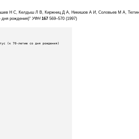
ашев Н С, Келдыш Л В, Киржниц Д А, Никишов А И, Соловьев М А, Тютин
 дня рождения)"
УФН
167
569–570 (1997)