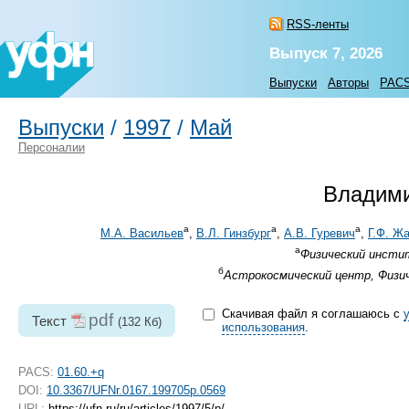
RSS-ленты
Выпуск 7, 2026
Выпуски
Авторы
PAC
Выпуски
/
1997
/
Май
Персоналии
Владими
а
а
а
М.А. Васильев
,
В.Л. Гинзбург
,
А.В. Гуревич
,
Г.Ф. Ж
а
Физический инстит
б
Астрокосмический центр, Физич
Скачивая файл я соглашаюсь с
pdf
Текст
(132 Кб)
использования
.
PACS:
01.60.+q
DOI:
10.3367/UFNr.0167.199705p.0569
URL:
https://ufn.ru/ru/articles/1997/5/p/