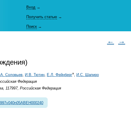
Вход
→
Получить статью
→
Поиск
→
←
→
ождения)
а
А. Соловьев
,
И.В. Тютин
,
Е.Л. Фейнберг
,
И.С. Шапиро
оссийская Федерация
а, 117997, Российская Федерация
1997v040n05ABEH000240