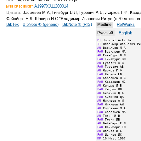
A1997XJ11200014
Цитата:
Васильев М А, Гинзбург В Л, Гуревич А В, Жарков Г Ф, Кард
Фейнберг Е Л, Шапиро И С "Владимир Иванович Ритус (к
70-летию
со
BibTex
BibNote ® (generic)
BibNote ® (RIS)
Medline
RefWorks
Русский
English
PT
TI
AU
FAU
AU
FAU
AU
FAU
AU
FAU
AU
FAU
AU
FAU
AU
FAU
AU
FAU
AU
FAU
AU
FAU
AU
FAU
AU
FAU
DP