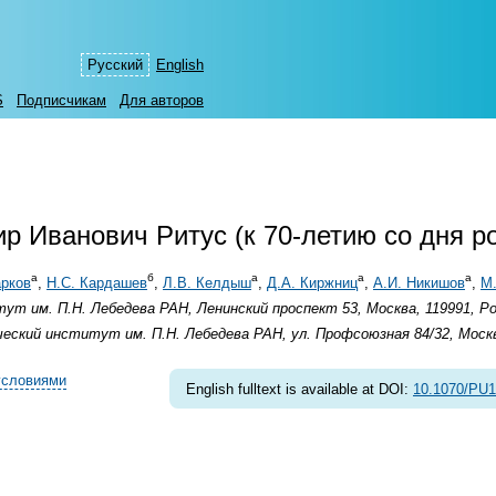
Русский
English
S
Подписчикам
Для авторов
р Иванович Ритус (к
70-летию
со дня р
а
б
а
а
а
арков
,
Н.С. Кардашев
,
Л.В. Келдыш
,
Д.А. Киржниц
,
А.И. Никишов
,
М.
ут им. П.Н. Лебедева РАН, Ленинский проспект 53, Москва, 119991, Р
еский институт им. П.Н. Лебедева РАН, ул. Профсоюзная 84/32, Москв
условиями
English fulltext is available at DOI:
10.1070/PU