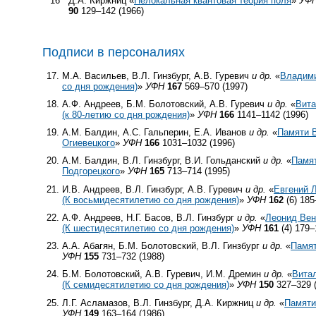
16
Д.А. Киржниц «
Нелокальная квантовая теория поля
»
УФ
90
129–142 (1966)
Подписи в персоналиях
М.А. Васильев, В.Л. Гинзбург, А.В. Гуревич
и др.
«
Владими
со дня рождения)
»
УФН
167
569–570 (1997)
А.Ф. Андреев, Б.М. Болотовский, А.В. Гуревич
и др.
«
Вита
(к
80-летию
со дня рождения)
»
УФН
166
1141–1142 (1996)
А.М. Балдин, А.С. Гальперин, Е.А. Иванов
и др.
«
Памяти 
Огиевецкого
»
УФН
166
1031–1032 (1996)
А.М. Балдин, В.Л. Гинзбург, В.И. Гольданский
и др.
«
Памя
Подгорецкого
»
УФН
165
713–714 (1995)
И.В. Андреев, В.Л. Гинзбург, А.В. Гуревич
и др.
«
Евгений 
(К восьмидесятилетию со дня рождения)
»
УФН
162
(6) 185
А.Ф. Андреев, Н.Г. Басов, В.Л. Гинзбург
и др.
«
Леонид Ве
(К шестидесятилетию со дня рождения)
»
УФН
161
(4) 179–
А.А. Абагян, Б.М. Болотовский, В.Л. Гинзбург
и др.
«
Памят
УФН
155
731–732 (1988)
Б.М. Болотовский, А.В. Гуревич, И.М. Дремин
и др.
«
Витал
(К семидесятилетию со дня рождения)
»
УФН
150
327–329 (
Л.Г. Асламазов, В.Л. Гинзбург, Д.А. Киржниц
и др.
«
Памяти
УФН
149
163–164 (1986)