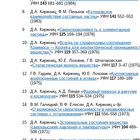
УФН
143
681–681 (1984)
8
Д.А. Киржниц, Ф.М. Пеньков «
Кулоновское
взаимодействие составных частиц
»
УФН
141
552–553
(1983)
9
Д.А. Киржниц «
Сверхпроводимость и элементарные
частицы
»
УФН
125
169–194 (1978)
10
Д.А. Киржниц «
Всегда ли справедливы соотношения
Крамерса — Кронига для диэлектрической проницаемос
вещества?
»
УФН
119
357–369 (1976)
11
Д.А. Киржниц, Ю.Е. Лозовик, Г.В. Шпатаковская
«
Статистическая модель вещества
»
УФН
117
3–47 (1975)
12
Г.В. Гадияк, Д.А. Киржниц, Ю.Е. Лозовик «
Коллективные
возбужденные состояния в атомах
»
УФН
117
189–189
(1975)
13
Д.А. Киржниц, А.Д. Линде «
Фазовый переход в вакууме
и космология
»
УФН
115
534–534 (1975)
14
В.М. Галицкий, В.Ф. Елесин, Д.А. Киржниц
и др.
«
О возможности сверхпроводимости в неравновесных
системах с отталкиванием
»
УФН
111
556–558 (1973)
15
Д.А. Киржниц «
Эстремальные состояния вещества
(сверхвысокие давления и температуры)
»
УФН
104
489–
508 (1971)