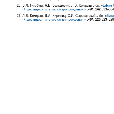
В.Л. Гинзбург, Я.Б. Зельдович, Л.В. Келдыш
и др.
«
Ефим 
(К шестидесятилетию со дня рождения)
»
УФН
142
533–534
Л.В. Келдыш, Д.А. Киржниц, С.И. Сыроватский
и др.
«
Вита
(К шестидесятилетию со дня рождения)
»
УФН
120
323–329