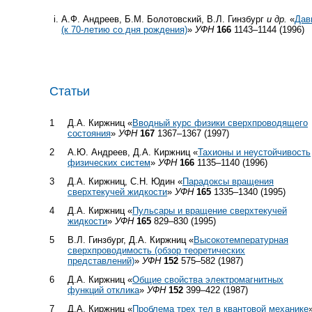
А.Ф. Андреев, Б.М. Болотовский, В.Л. Гинзбург
и др.
«
Дав
(к
70-летию
со дня рождения)
»
УФН
166
1143–1144 (1996)
Статьи
1
Д.А. Киржниц «
Вводный курс физики сверхпроводящего
состояния
»
УФН
167
1367–1367 (1997)
2
А.Ю. Андреев, Д.А. Киржниц «
Тахионы и неустойчивость
физических систем
»
УФН
166
1135–1140 (1996)
3
Д.А. Киржниц, С.Н. Юдин «
Парадоксы вращения
сверхтекучей жидкости
»
УФН
165
1335–1340 (1995)
4
Д.А. Киржниц «
Пульсары и вращение сверхтекучей
жидкости
»
УФН
165
829–830 (1995)
5
В.Л. Гинзбург, Д.А. Киржниц «
Высокотемпературная
сверхпроводимость (обзор теоретических
представлений)
»
УФН
152
575–582 (1987)
6
Д.А. Киржниц «
Общие свойства электромагнитных
функций отклика
»
УФН
152
399–422 (1987)
7
Д.А. Киржниц «
Проблема трех тел в квантовой механике