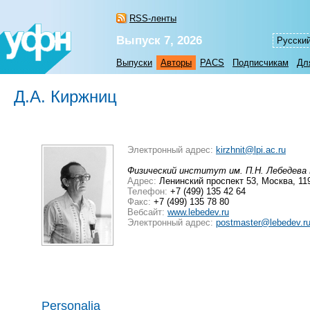
RSS-ленты
Выпуск 7, 2026
Русски
Выпуски
Авторы
PACS
Подписчикам
Дл
Д.А. Киржниц
Электронный адрес:
kirzhnit@lpi.ac.ru
Физический институт им. П.Н. Лебедева
Адрес:
Ленинский проспект 53, Москва, 1
Телефон:
+7 (499) 135 42 64
Факс:
+7 (499) 135 78 80
Вебсайт:
www.lebedev.ru
Электронный адрес:
postmaster@lebedev.r
Personalia