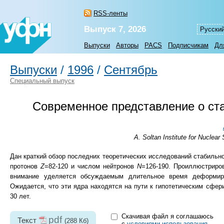
RSS-ленты
Выпуск 7, 2026
Русски
Выпуски
Авторы
PACS
Подписчикам
Дл
Выпуски
/
1996
/
Сентябрь
Специальный выпуск
Современное представление о ст
A. Soltan Institute for Nuclea
Дан краткий обзор последних теоретических исследований стабильн
протонов
Z
=82-120 и числом нейтронов
N
=126-190. Проиллюстриро
внимание уделяется обсуждаемым длительное время деформир
Ожидается, что эти ядра находятся на пути к гипотетическим сфе
30 лет.
Скачивая файл я соглашаюсь
pdf
Текст
(288 Кб)
с
условиями использования
.