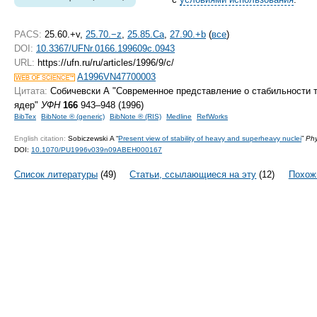
PACS:
25.60.+v,
25.70.−z
,
25.85.Ca
,
27.90.+b
(
все
)
DOI:
10.3367/UFNr.0166.199609c.0943
URL:
https://ufn.ru/ru/articles/1996/9/c/
A1996VN47700003
Цитата:
Собичевски А "Современное представление о стабильности 
ядер"
УФН
166
943–948 (1996)
BibTex
BibNote ® (generic)
BibNote ® (RIS)
Medline
RefWorks
English citation:
Sobiczewski A “
Present view of stability of heavy and superheavy nuclei
”
Phy
DOI:
10.1070/PU1996v039n09ABEH000167
Список литературы
(49)
Статьи, ссылающиеся на эту
(12)
Похож