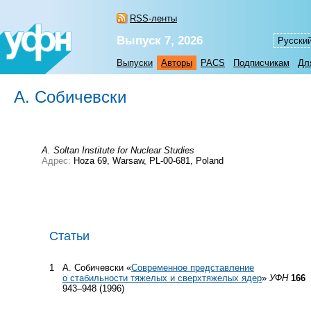
RSS-ленты
Выпуск 7, 2026
Русски
Выпуски
Авторы
PACS
Подписчикам
Дл
А. Собичевски
A. Soltan Institute for Nuclear Studies
Адрес:
Hoza 69, Warsaw, PL-00-681, Poland
Статьи
1
А. Собичевски «
Современное представление
о стабильности тяжелых и сверхтяжелых ядер
»
УФН
166
943–948 (1996)