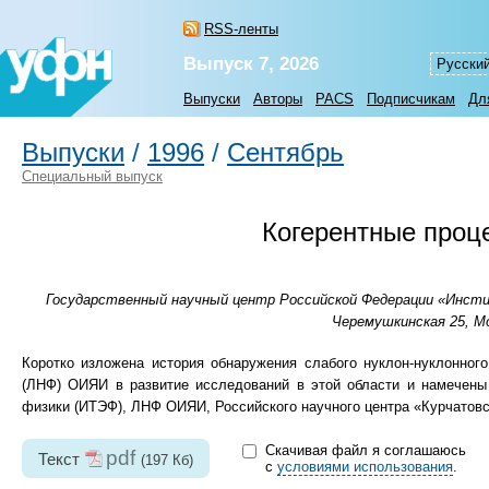
RSS-ленты
Выпуск 7, 2026
Русски
Выпуски
Авторы
PACS
Подписчикам
Дл
Выпуски
/
1996
/
Сентябрь
Специальный выпуск
Когерентные проце
Государственный научный центр Российской Федерации «Инстит
Черемушкинская 25, Мо
Коротко изложена история обнаружения слабого нуклон-нуклонног
(ЛНФ) ОИЯИ в развитие исследований в этой области и намечены 
физики (ИТЭФ), ЛНФ ОИЯИ, Российского научного центра «Курчатовс
Скачивая файл я соглашаюсь
pdf
Текст
(197 Кб)
с
условиями использования
.