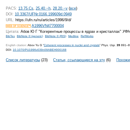
PACS:
13.75.Cs
,
25.40.−h
,
28.20.−v
(
все
)
DOI:
10.3367/UFNr.0166.199609d.0949
URL:
https://ufn.ru/ru/articles/1996/9/d/
A1996VN47700004
Цитата:
Абов Ю Г "Когерентные процессы в ядрах и кристаллах"
УФ
BibTex
BibNote ® (generic)
BibNote ® (RIS)
Medline
RefWorks
English citation:
Abov Yu G “
Coherent processes in nuclei and crystals
”
Phys. Usp.
39
891–89
DOI:
10.1070/PU1996v039n09ABEH000168
Список литературы
(23)
Статьи, ссылающиеся на эту
(6)
Похожи