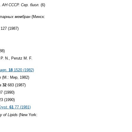
. АН СССР. Сер. биол.
(6)
итарных мембран
(Минск:
 127 (1987)
88)
P. N., Perutz M. F.
agn.
18
1520 (1982)
в
(М.: Мир, 1982)
а
32
683 (1987)
7 (1990)
3 (1990)
Cryst.
61
77 (1981)
 of Lipids
(New York: