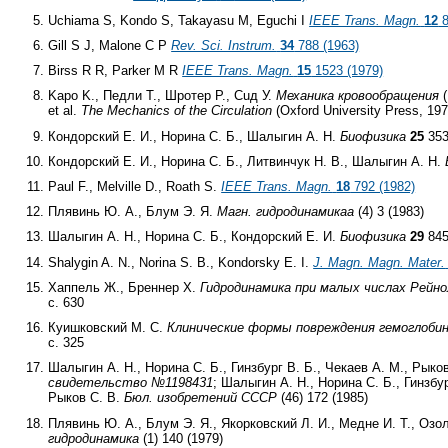
Uchiama S, Kondo S, Takayasu M, Eguchi I
IEEE Trans. Magn.
12
8
Gill S J, Malone C P
Rev. Sci. Instrum.
34
788 (1963)
Birss R R, Parker M R
IEEE Trans. Magn.
15
1523 (1979)
Kapo K., Педли Т., Шротер P., Cuд У.
Механика кровообращения
(
et al.
The Mechanics of the Circulation
(Oxford University Press, 197
Кондорский Е. И., Норина С. Б., Шалыгин А. Н.
Биофизика
25
353
Кондорский Е. И., Норина С. Б., Литвинчук Н. В., Шалыгин А. Н.
Paul F., Melville D., Roath S.
IEEE Trans. Magn.
18
792 (1982)
Плявинь Ю. А., Блум Э. Я.
Магн. гидродинамикаa
(4) 3 (1983)
Шалыгин А. Н., Норина С. Б., Кондорский Е. И.
Биофизика
29
845
Shalygin A. N., Norina S. В., Kondorsky E. I.
J. Magn. Magn. Mater.
Хаппель Ж., Бреннер Х.
Гидродинамика при малых числах Рейно
с. 630
Куишковский М. С.
Клинические формы повреждения гемоглоби
с. 325
Шалыгин А. Н., Норина С. Б., Гинзбург В. Б., Чекаев А. М., Рыко
свидетельство №1198431
; Шалыгин А. Н., Норина С. Б., Гинзбур
Рыков С. В.
Бюл. изобретений СССР
(46) 172 (1985)
Плявинь Ю. А., Блум Э. Я., Якорковский Л. И., Медне И. Т., Озо
гидродинамика
(1) 140 (1979)