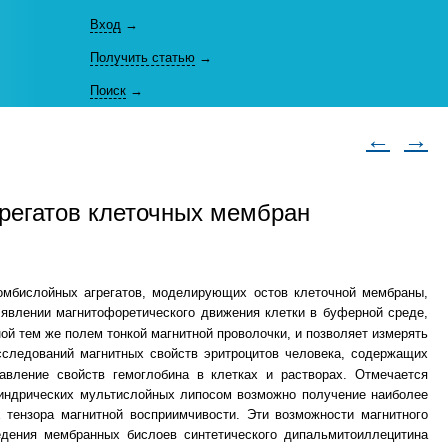
Вход
→
Получить статью
→
Поиск
→
←
→
грегатов клеточных мембран
сомбислойных агрегатов, моделирующих остов клеточной мембраны,
 явлении магнитофоретического движения клетки в буферной среде,
й тем же полем тонкой магнитной проволочки, и позволяет измерять
следований магнитных свойств эритроцитов человека, содержащих
авление свойств гемоглобина в клетках и растворах. Отмечается
линдрических мультислойных липосом возможно получение наиболее
 тензора магнитной восприимчивости. Эти возможности магнитного
едения мембранных бислоев синтетического дипальмитоиллецитина