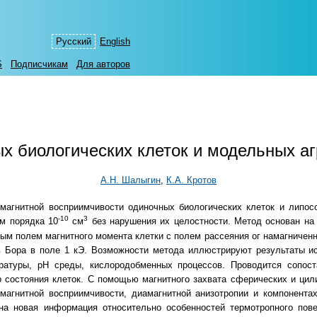
Русский
English
S
Подписчикам
Для авторов
х биологических клеток и модельных а
А.Н. Шалыгин
,
К.А. Кротов
магнитной восприимчивости одиночных биологических клеток и липо
-10
3
м порядка 10
см
без нарушения их целостности. Метод основан на
м полем магнитного момента клетки с полем рассеяния ог намагниченно
 Бора в поле 1 кЭ. Возможности метода иллюстрируют результаты ис
атуры, рН среды, кислородобменных процессов. Проводится сопост
о состояния клеток. С помощью магнитного захвата сферических и ци
магнитной восприимчивости, диамагнитной анизотропии и компонентах
на новая информация относительно особенностей термотропного пов