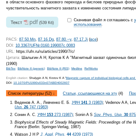
в области основного фазового перехода и бислоев природных фосф
чувствительность магнитного захвата к изменению состояния липидн
Скачивая файл я соглашаюсь с
pdf
Текст
(539 Кб)
использования
.
PACS:
87.50.Mn
,
87.16.Dg
,
87.80.−y
,
87.17.Jj
(
все
)
DOI:
10.3367/UFNr.0160.199007c.0083
URL:
https://ufn.ru/ru/articles/1990/7/c/
Цитата:
Шалыгин А Н, Кротов К А "Магнитный захват одиночных биол
(1990)
BibTex
BibNote ® (generic)
BibNote ® (RIS)
Medline
RefWorks
English citation:
Shalygin A N, Krotov K A “
Magnetic capture of individual biological cells a
DOI:
10.1070/PU1990v033n07ABEH002607
Список литературы (52) ↓
Статьи, ссылающиеся на эту
(4)
Пох
Веденов А. А., Левченко Е. Б.
УФН
141
3 (1983)
; Vedenov A A, L
Usp.
26
747 (1983)
Сонин А. С.
УФН
153
273 (1987)
; Sonin A S
Sov. Phys. Usp.
30
875
Biophysical Effects of Steady Magnetic Fields: Proceedings of the
France
(Berlin: Springer-Verlag, 1987)
Watson J H P
J. Appl. Phys.
44
4209 (1973)