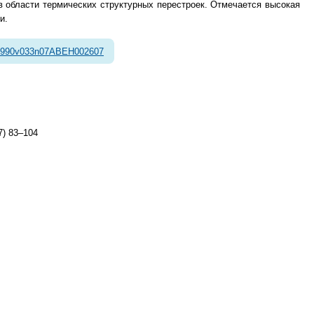
 области термических структурных перестроек. Отмечается высокая
и.
1990v033n07ABEH002607
7) 83–104