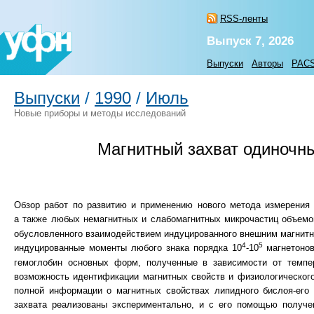
RSS-ленты
Выпуск 7, 2026
Выпуски
Авторы
PAC
Выпуски
/
1990
/
Июль
Новые приборы и методы исследований
Магнитный захват одиночны
Обзор работ по развитию и применению нового метода измерения 
а также любых немагнитных и слабомагнитных микрочастиц объемо
обусловленного взаимодействием индуцированного внешним магнитны
4
5
индуцированные моменты любого знака порядка 10
-10
магнетонов
гемоглобин основных форм, полученные в зависимости от темпер
возможность идентификации магнитных свойств и физиологическог
полной информации о магнитных свойствах липидного бислоя-его 
захвата реализованы экспериментально, и с его помощью получе