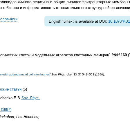
олипидов-яичного лецитина и общих липидов эритроцитарных мембран в
ого бислоя и информативность относительно его структурной организаци
условиями
English fulltext is available at DOI:
10.1070/PU
огических клеток и модельных агрегатов клеточных мембран"
УФН
160
(
nd model aggregates of cell membranes
”
Sov. Phys. Usp.
33
(7) 541–553 (1990);
ожие статьи
(5)
evchenko E B
Sov. Phys.
 (1987)
 Workshop, Les Houches,