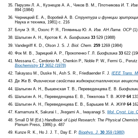
Пирузян Л. А., Кузнецов А. А., Чиков В. М., Плотникова И. Т.
Изв
894 (1984)
Черницкий Е. А., Воробей А. В.
Структура и функции эритроц
Наука и техника, 1981) с. 216
Блум Э. Я., Озолс Р. Я., Плявиньш Ю. А.
Изв. АН Латв. ОСР
(1)
Шалыгин А. Н., Кротов K. А.
Биофизика
33
529 (1988)
Vandegriff К. D., Olson J. S.
J. Biol. Chem.
259
1269 (1984)
Фок М. В., Зарицкий А. Р., Прокопенко Г. Л.
Биофизика
33
622 (19
Messana C., Cerdonio M., Chenkin P., Noble P. W., Fermi G., Perutz 
Biochemistry
17
3652 (1978)
Takayasu M., Duske N., Ash S. R., Friedlaender F. J.
IEEE Trans. M
Де Же В.
Физические свойства жидкокристаллических вещест
Шалыгин А. H., Вышенская Т. В., Переведенцева Е. В.
Биофизик
Шалыгин А. Н., Переведенцева Е. В., Тяжелова Т. В.
ЖХФ
64
133
Шалыгин А. Н., Переведенцева Е. В., Барышев М. A.
ЖХФ
64
162
Kamamura К, Sakurai I., Jkegami А., Iwayanagi S.
Mol. Cryst. Liq. 
Small D M (Ed.)
Handbook of Lipid Research: The Physical Chemistry
Plenum Press, 1986) p. 487
Kunze R. K., Ho J. J. Т., Day E. P.
Biophys. J.
30
359 (1980)