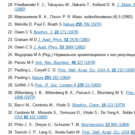
Friedlaender F. J., Takayasu M., Nakano Т., Kelland D. R.
J. Magn. 
(1980)
Мирошников В. А., Озолс Р. Я.
Магн. гидродинамика
(4) 5 (1982)
Melville D, Paul F, Roath S
Nature
255
706 (1975)
Owen C S
Biophys. J.
22
171 (1978)
Graham M D
J. Appl. Phys.
52
2578 (1981)
Owen C S
J. Appl. Phys.
53
3884 (1982)
Федорова М А (Ред.)
Нормальное кроветворение и его регуляци
Perutz M F
Ann. Rev. Biochem.
48
327 (1979)
Pauling L., Coryell C. D.
Proc. Natl. Acad. Sci. USA
A.
22
210 (1936
Pauling L
Nature
203
182 (1964)
Griffith J S
Proc. R. Soc. London
A
235
23 (1956)
Wittenberg J. В., Wittenberg B. A., Peisach J., Blumberg W. E.
Proc
1846 (1970)
Bacci M., Cerdonio M., Vitale S.
Biophys. Chem.
10
113 (1979)
Cerdonio M., Morante S., Torresani D., Vitale S., De Yong A.. Noble
USA
82
102 (1985)
Philo J. S., Dreyer U., Schuster T. M.
Biochemistry
23
865 (1984)
Savicki J. P., Lang G., Ikeda-Saito M.
Proc. Natl. Acad. Sci. USA
8