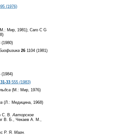
95 (1976)
М.: Мир, 1981); Caro C G
8)
 (1980)
Биофизика
26
1104 (1981)
 (1984)
31-33
555 (1983)
льдса
(М.: Мир, 1976)
на
(Л.: Медицина, 1968)
в С. В.
Авторское
г В. Б., Чекаев А. М.,
лс Р. Я.
Магн.